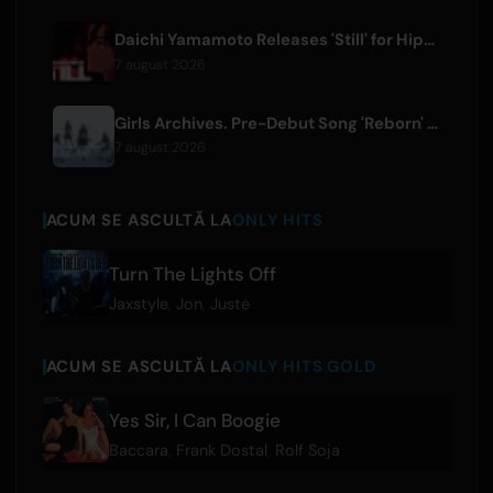
Daichi Yamamoto Releases 'Still' for Hip-Hop Anime 'Shadow Beat'
7 august 2026
Girls Archives. Pre-Debut Song 'Reborn' is Theme for Netflix Film
7 august 2026
ACUM SE ASCULTĂ LA
ONLY HITS
Turn The Lights Off
Jaxstyle
,
Jon
,
Justė
ACUM SE ASCULTĂ LA
ONLY HITS GOLD
Yes Sir, I Can Boogie
Baccara
,
Frank Dostal
,
Rolf Soja