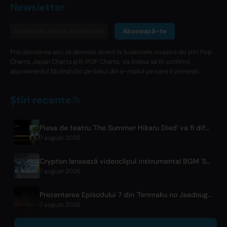
Newsletter
Abonează-te
Prin abonarea aici, te abonezi direct la buletinele noastre de știri Pop
Charts, Japan Charts și K-POP Charts. Va trebui să îți confirmi
abonamentul făcând clic pe linkul din e-mailul pe care îl primești.
Știri recente
Piesa de teatru 'The Summer Hikaru Died' va fi difuzată gratuit la nivel global pe ABEMA
7 august 2026
Crypton lansează videoclipul instrumental BGM 'STUDY WITH MIKU - part6 -'
7 august 2026
Prezentarea Episodului 7 din 'Tenmaku no Jaadougaru' a fost Lansată
7 august 2026