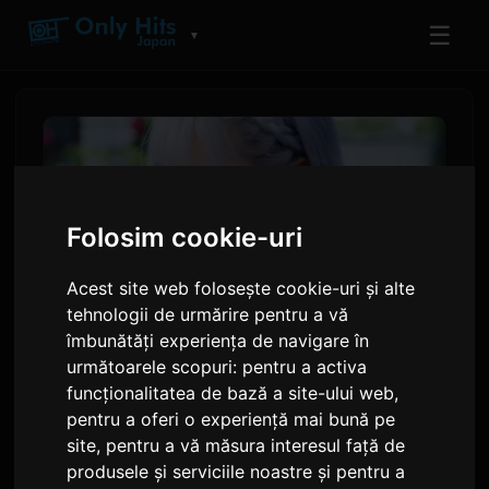
☰
▼
Folosim cookie-uri
Acest site web folosește cookie-uri și alte
tehnologii de urmărire pentru a vă
îmbunătăți experiența de navigare în
următoarele scopuri:
pentru a activa
ReoNa Anunță Premiera
funcționalitatea de bază a site-ului web
,
Videoclipului Muzical 'Amore'
pentru a oferi o experiență mai bună pe
site
,
pentru a vă măsura interesul față de
pentru Anime-ul 'Kimishinu'
produsele și serviciile noastre și pentru a