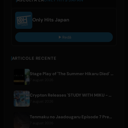
ASCULTĂ LA
ONLY HITS JAPAN
Only Hits Japan
Redă
ARTICOLE RECENTE
Stage Play of 'The Summer Hikaru Died' Streams Globally for Free on ABEMA
7 august 2026
Crypton Releases 'STUDY WITH MIKU - part6 -' Instrumental BGM Video
7 august 2026
Tenmaku no Jaadougaru Episode 7 Preview Released
7 august 2026