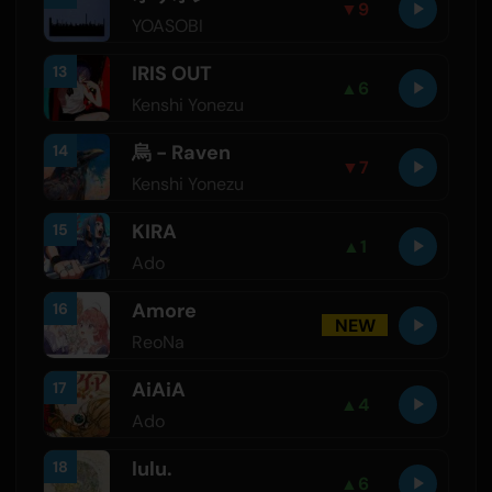
▼
9
YOASOBI
IRIS OUT
13
▲
6
Kenshi Yonezu
烏 - Raven
14
▼
7
Kenshi Yonezu
KIRA
15
▲
1
Ado
Amore
16
NEW
ReoNa
AiAiA
17
▲
4
Ado
lulu.
18
▲
6