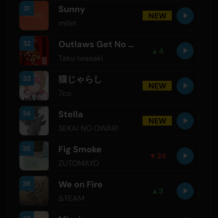
Sunny
31
NEW
milet
Outlaws Get No Entry
32
▲
4
Taku Iwasaki
猫じゃらし
33
NEW
7co
Stella
34
NEW
SEKAI NO OWARI
Fig Smoke
35
▼
24
ZUTOMAYO
We on Fire
36
▲
3
&TEAM