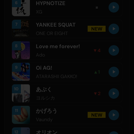
HYPNOTIZE
6
=
XG
YANKEE SQUAT
7
NEW
ONE OR EIGHT
Love me forever!
8
▼
4
Ado
Oi AG!
9
▲
1
ATARASHII GAKKO!
あぶく
10
▼
2
ヨルシカ
かげろう
11
NEW
Vaundy
オリオン
12