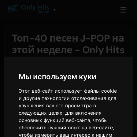
☰
▼
Топ-40 песен J-POP на
этой неделе - Only Hits
Японские чарты
Мы используем куки
От
Sam
29 июля 2026
1,735 просмотров
Этот веб-сайт использует файлы cookie
CORTIS
удерживает первую позицию, пока
и другие технологии отслеживания для
REDRED
отмечает свою 11-ю неделю на
улучшения вашего просмотра в
вершине. Чуть ниже
Kenshi Yonezu
следующих целях:
для включения
основных функций веб-сайта
,
чтобы
совершает прыжок на 12 позиций с треком
обеспечить лучший опыт на веб-сайте
,
夜鷹 - Yodaka
, поднявшись с 14-го на 2-е
чтобы измерить ваш интерес к нашим