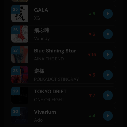
GALA
25
▲
5
XG
飛ぶ時
26
▼
6
Vaundy
Blue Shining Star
27
▼
15
AiNA THE END
逆様
28
▼
5
POLKADOT STINGRAY
TOKYO DRIFT
29
▼
7
ONE OR EIGHT
Vivarium
30
▲
4
Ado