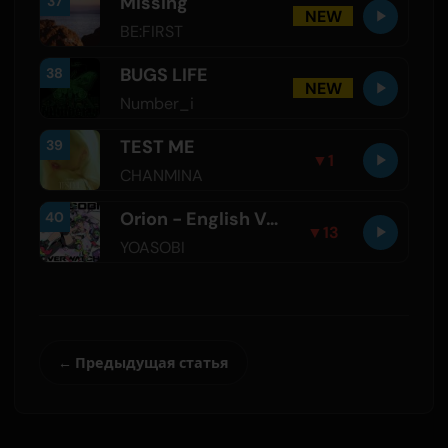
Missing
37
NEW
BE:FIRST
BUGS LIFE
38
NEW
Number_i
TEST ME
39
▼
1
CHANMINA
Orion - English Version
40
▼
13
YOASOBI
← Предыдущая статья