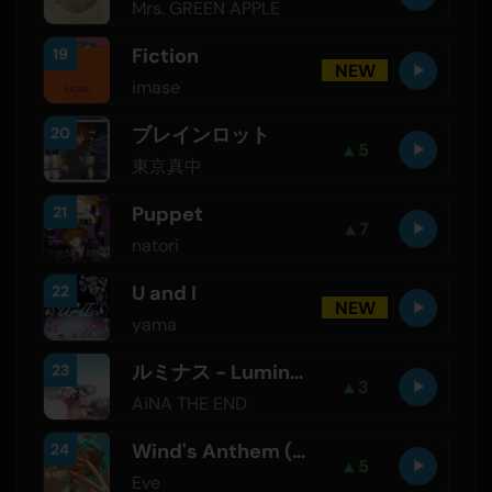
Mrs. GREEN APPLE
Fiction
19
NEW
imase
ブレインロット
20
▲
5
東京真中
Puppet
21
▲
7
natori
U and I
22
NEW
yama
ルミナス - Luminous
23
▲
3
AiNA THE END
Wind's Anthem (feat. suis From Yorushika)
24
▲
5
Eve