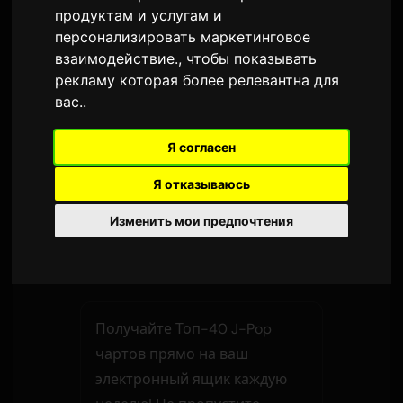
место. Самый большой скачок недели
продуктам и услугам и
принадлежит
Mrs. GREEN APPLE
, чей сингл
персонализировать маркетинговое
взаимодействие.
,
чтобы показывать
рекламу которая более релевантна для
REDRED
1
=
вас.
.
CORTIS
夜鷹 - Yodaka
Я согласен
2
▲
12
Kenshi Yonezu
Я отказываюсь
AIZO
3
Изменить мои предпочтения
▲
2
King Gnu
Получайте Топ-40 J-Pop
чартов прямо на ваш
электронный ящик каждую