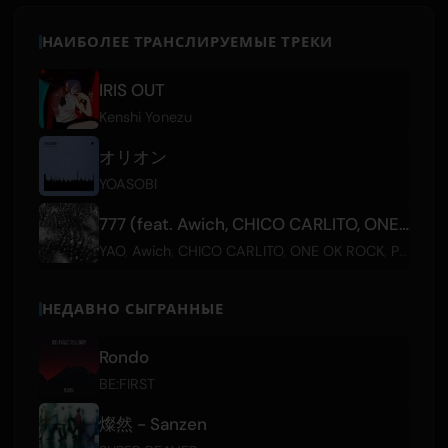
НАИБОЛЕЕ ТРАНСЛИРУЕМЫЕ ТРЕКИ
IRIS OUT
Kenshi Yonezu
オリオン
YOASOBI
777 (feat. Awich, CHICO CARLITO, ONE OK ROCK & Paledusk)
YAO
,
Awich
,
CHICO CARLITO
,
ONE OK ROCK
,
Paledusk
НЕДАВНО СЫГРАННЫЕ
Rondo
BE:FIRST
燦然 - Sanzen