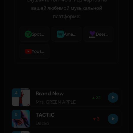
вашей любимой музыкальной
платформе:
Spotify
Amazon Music
Deezer
YouTube Music
Brand New
4
▲
31
Mrs. GREEN APPLE
TACTIC
5
▼
3
Daoko