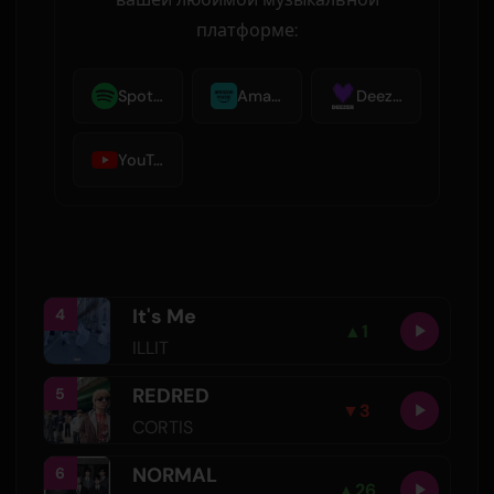
платформе:
Spotify
Amazon Music
Deezer
YouTube Music
It's Me
4
▲
1
ILLIT
REDRED
5
▼
3
CORTIS
NORMAL
6
▲
26