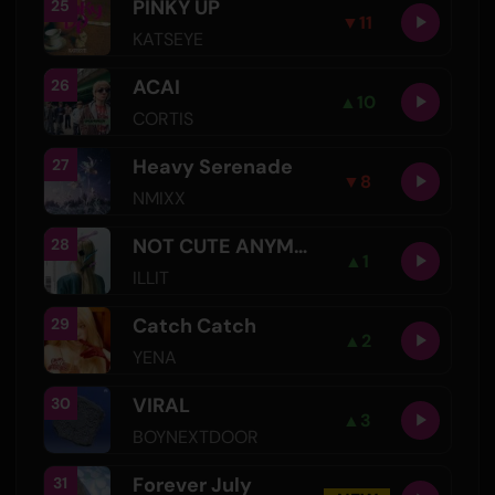
PINKY UP
25
▼
11
KATSEYE
ACAI
26
▲
10
CORTIS
Heavy Serenade
27
▼
8
NMIXX
NOT CUTE ANYMORE
28
▲
1
ILLIT
Catch Catch
29
▲
2
YENA
VIRAL
30
▲
3
BOYNEXTDOOR
Forever July
31