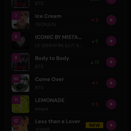
BTS
Ice Cream
7
▼
3
YEONJUN
ICONIC BY MISTAKE
8
▲
5
LE SSERAFIM
,
ILLIT
,
KATSEYE
Body to Body
9
▲
15
BTS
Come Over
10
▼
1
BTS
LEMONADE
11
▼
5
aespa
Less than a Lover
12
NEW
JENNIE