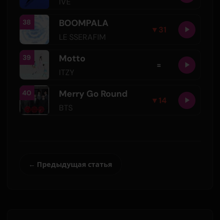
IVE
BOOMPALA
38
▼
31
LE SSERAFIM
Motto
39
=
ITZY
Merry Go Round
40
▼
14
BTS
← Предыдущая статья