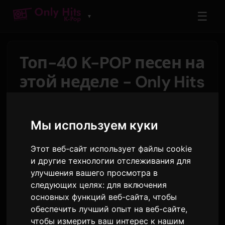
☰
▼
Топ-40 K-POP песен на
этой неделе - Only Hits
K-Pop Charts
Мы используем куки
От
Sam
29 июля 2026
1,803 просмотров
Этот веб-сайт использует файлы cookie
У нас новый лидер в чарте Only Hits K-Pop в
и другие технологии отслеживания для
эту пятницу: трек
BAD
от
ATEEZ
поднялся на
улучшения вашего просмотра в
следующих целях:
для включения
две позиции и занял первое место. Сразу за
основных функций веб-сайта
,
чтобы
ними,
GIRLSET
представляет самый высокий
обеспечить лучший опыт на веб-сайте
,
дебют недели с треком
CHAT
, который сразу
чтобы измерить ваш интерес к нашим