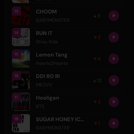
CHOOM
13
▲
5
BABYMONSTER
RUN IT
14
▼
2
Stray Kids
Lemon Tang
15
▼
4
Hearts2Hearts
DDI RO RI
16
▲
12
MEOVV
Hooligan
17
▼
2
BTS
SUGAR HONEY ICE TEA
18
▼
1
BABYMONSTER