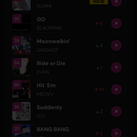
NEW
SUNMI
GO
32
▼
5
BLACKPINK
Moonwalkin'
33
▲
4
LNGSHOT
Ride or Die
34
▲
1
EVAN
Hit 'Em
35
▼
10
MEOVV
Suddenly
36
▲
2
I.O.I
BANG BANG
37
▼
3