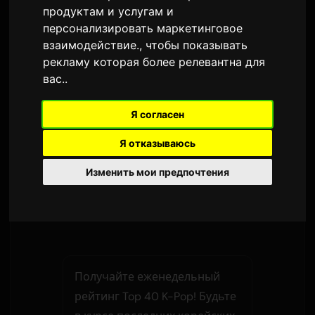
вошел на 2-ю позицию. Прошлый лидер
продуктам и услугам и
недели, трек
SWIM
от
BTS
, опускается на
персонализировать маркетинговое
место
взаимодействие.
,
чтобы показывать
рекламу которая более релевантна для
вас.
.
BAD
1
▲
2
ATEEZ
Я согласен
CHAT
2
Я отказываюсь
NEW
GIRLSET
Изменить мои предпочтения
SWIM
3
▼
2
BTS
Получайте еженедельный
рейтинг Top 40 K-Pop! Будьте