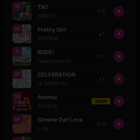
TNT
19
▼
9
CORTIS
Pretty Girl
20
▲
1
RESCENE
RUDE!
21
▼
5
Hearts2Hearts
CELEBRATION
22
▲
1
LE SSERAFIM
Animal
23
NEW
KATSEYE
Gimme Dat Love
24
▼
16
i-dle