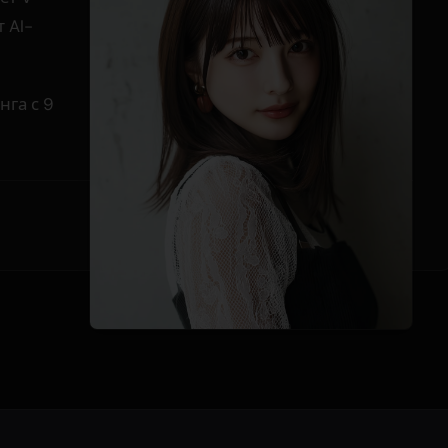
т AI-
нга с 9