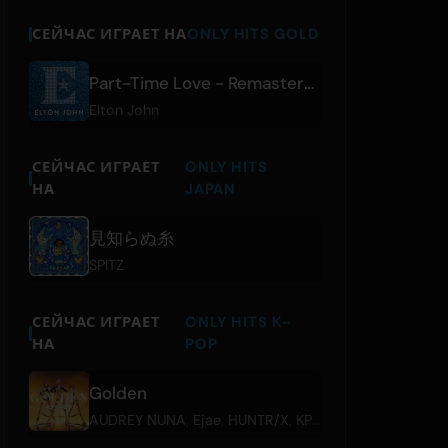
СЕЙЧАС ИГРАЕТ НА
ONLY HITS GOLD
Part-Time Love - Remastered
Elton John
СЕЙЧАС ИГРАЕТ
ONLY HITS
НА
JAPAN
見知らぬ糸
SPITZ
СЕЙЧАС ИГРАЕТ
ONLY HITS K-
НА
POP
Golden
AUDREY NUNA
,
Ejae
,
HUNTR/X
,
KPop Demon Hunters Cast