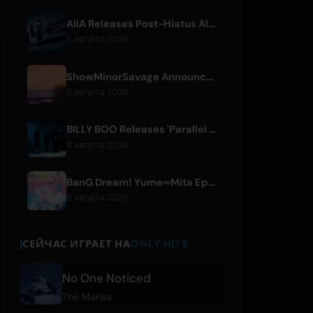
AliA Releases Post-Hiatus Album 'mate', Announces Tokyo Live
8 августа 2026
ShowMinorSavage Announces New Digital Single 'Gradation'
8 августа 2026
BILLY BOO Releases 'Parallel Night-EP' Featuring TV Drama Theme Song
8 августа 2026
BanG Dream! Yume∞Mita Episode 8 Live Clip Released
8 августа 2026
СЕЙЧАС ИГРАЕТ НА
ONLY HITS
No One Noticed
The Marías