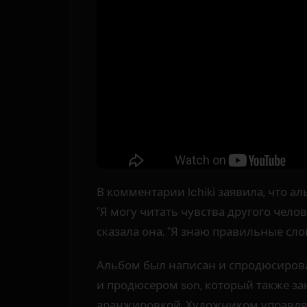
В комментарии Ichiki заявила, что а
"Я могу читать чувства другого челов
сказала она. "Я знаю правильные сло
Альбом был написан и спродюсирован
и продюсером son, который также з
аранжировкой. Художником управля