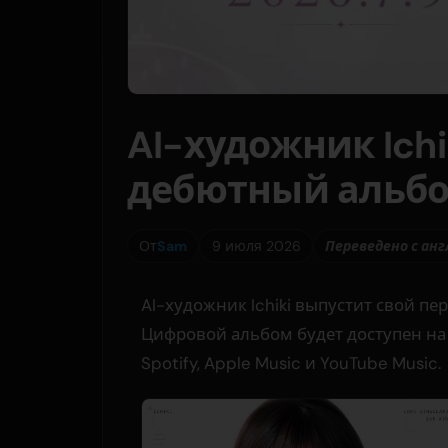
AI-художник Ichi
дебютный альбом 
От
Sam
9 июля 2026
Переведено с ан
AI-художник Ichiki выпустит свой пер
Цифровой альбом будет доступен на
Spotify, Apple Music и YouTube Music.