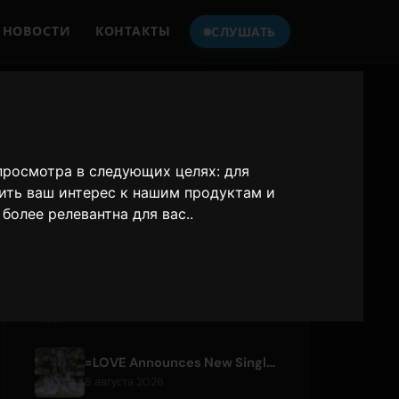
НОВОСТИ
КОНТАКТЫ
СЛУШАТЬ
СЛУШАЙТЕ
ONLY HITS JAPAN
 просмотра в следующих целях:
для
ить ваш интерес к нашим продуктам и
Only Hits Japan
более релевантна для вас.
.
Воспроизвести
НЕДАВНИЕ СТАТЬИ
=LOVE Announces New Single 'Koi, Hajimemashita.' and Tokyo Dome Concerts
8 августа 2026