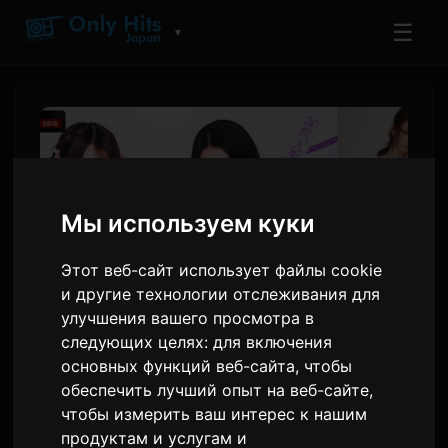
☰
▼
Мы используем куки
Этот веб-сайт использует файлы cookie
и другие технологии отслеживания для
улучшения вашего просмотра в
следующих целях:
для включения
Gyubin и chilldspot создали
основных функций веб-сайта
,
чтобы
саундтреки для третьего
обеспечить лучший опыт на веб-сайте
,
чтобы измерить ваш интерес к нашим
сезона шоу 'Девушка или
продуктам и услугам и