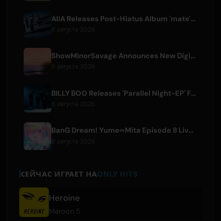
AliA Releases Post-Hiatus Album 'mate', Announces Tokyo Live
8 августа 2026
ShowMinorSavage Announces New Digital Single 'Gradation'
8 августа 2026
BILLY BOO Releases 'Parallel Night-EP' Featuring TV Drama Theme Song
8 августа 2026
BanG Dream! Yume∞Mita Episode 8 Live Clip Released
8 августа 2026
СЕЙЧАС ИГРАЕТ НА
ONLY HITS
Heroine
Maroon 5