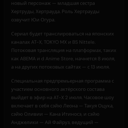
новый персонаж — младшая сестра
Хертруды, Хертрауда. Роль Хертрауды
озвучит Юи Огура.
Сериал будет транслироваться на японских
каналах AT-X, TOKYO MX и BS Nittele.
Потоковая трансляция на платформах, таких
как ABEMA и d Anime Store, начнется 8 июля,
а на других потоковых сайтах — с 13 июля.
Специальная предпремьерная программа с
участием основного актёрского состава
выйдет в эфир на AT-X 2 июля. Часовое шоу
включает в себя сэйю Леона — Такуя Оцука,
сэйю Оливии — Кана Итиносэ, и сэйю
Анджелики — Ай Файруз, ведущий —