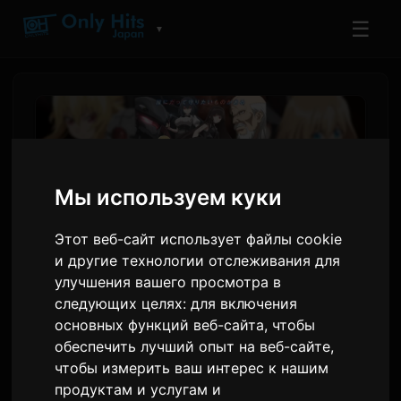
☰
▼
Мы используем куки
Этот веб-сайт использует файлы cookie
и другие технологии отслеживания для
улучшения вашего просмотра в
следующих целях:
для включения
'Trapped in a Dating Sim'
основных функций веб-сайта
,
чтобы
Сезон 2 стартует 8 июля с
обеспечить лучший опыт на веб-сайте
,
чтобы измерить ваш интерес к нашим
новыми персонажами
продуктам и услугам и