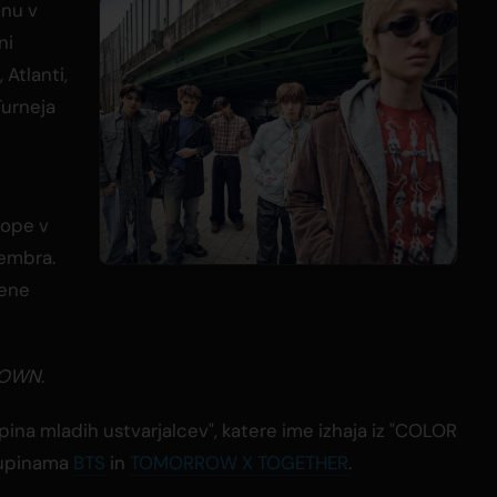
onu v
ni
 Atlanti,
Turneja
tope v
tembra.
jene
DOWN
.
ina mladih ustvarjalcev", katere ime izhaja iz "COLOR
skupinama
BTS
in
TOMORROW X TOGETHER
.