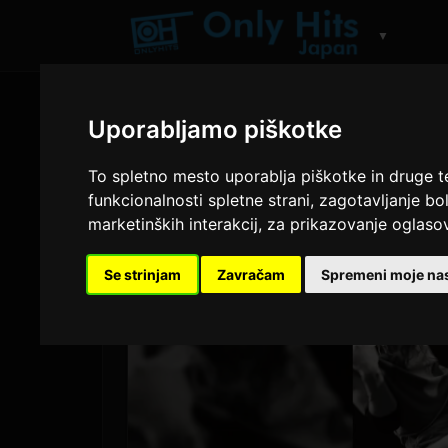
▼
Uporabljamo piškotke
To spletno mesto uporablja piškotke in druge t
funkcionalnosti spletne strani
,
zagotavljanje bol
marketinških interakcij
,
za prikazovanje oglasov
Se strinjam
Zavračam
Spremeni moje nas