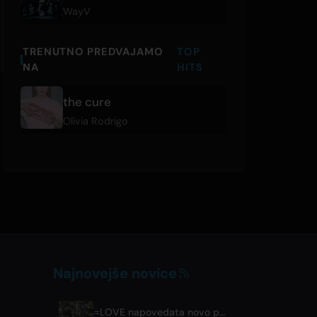
WayV
TRENUTNO PREDVAJAMO
TOP
NA
HITS
the cure
Olivia Rodrigo
Najnovejše novice
=LOVE napovedata novo pesem 'Koi, Hajimemashita.' in koncerte v Tokyo Domu