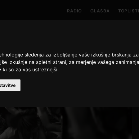
RADIO
GLASBA
TOPLIST
ehnologije sledenja za izboljšanje vaše izkušnje brskanja 
jše izkušnje na spletni strani
,
za merjenje vašega zanimanja z
 ki so za vas ustreznejši
.
tavitve