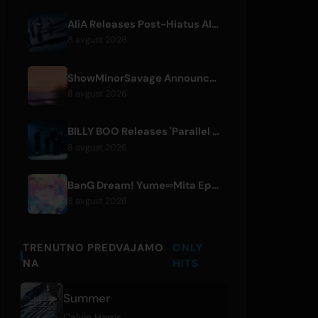
AliA Releases Post-Hiatus Album 'mate', Announces Tokyo Live
8 avgust 2026
ShowMinorSavage Announces New Digital Single 'Gradation'
8 avgust 2026
BILLY BOO Releases 'Parallel Night-EP' Featuring TV Drama Theme Song
8 avgust 2026
BanG Dream! Yume∞Mita Episode 8 Live Clip Released
8 avgust 2026
TRENUTNO PREDVAJAMO
ONLY
NA
HITS
Summer
Calvin Harris