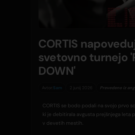
CORTIS napoveduje
svetovno turnejo
DOWN'
Avtor:
Sam
2 junij 2026
Prevedeno iz ang
CORTIS se bodo podali na svojo prvo sol
ki je debitirala avgusta prejšnjega leta 
v devetih mestih.