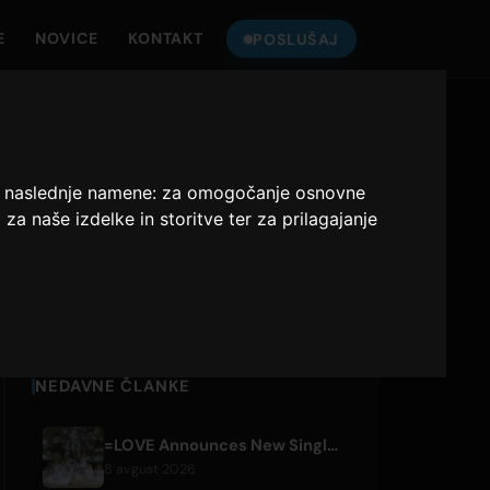
E
NOVICE
KONTAKT
POSLUŠAJ
POSLUŠAJTE
ONLY HITS JAPAN
za naslednje namene:
za omogočanje osnovne
a naše izdelke in storitve ter za prilagajanje
Only Hits Japan
Predvajaj
NEDAVNE ČLANKE
=LOVE Announces New Single 'Koi, Hajimemashita.' and Tokyo Dome Concerts
8 avgust 2026