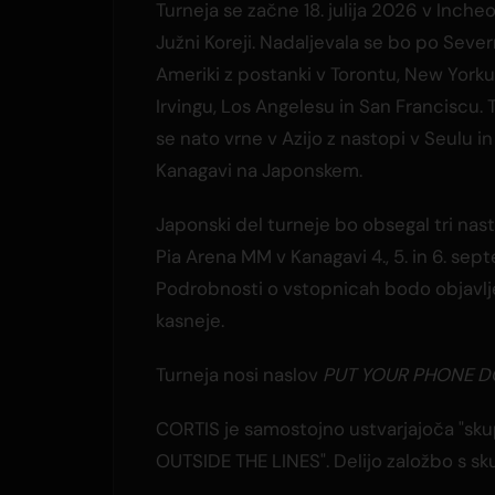
Turneja se začne 18. julija 2026 v Inche
Južni Koreji. Nadaljevala se bo po Sever
Ameriki z postanki v Torontu, New Yorku,
Irvingu, Los Angelesu in San Franciscu. 
se nato vrne v Azijo z nastopi v Seulu in
Kanagavi na Japonskem.
Japonski del turneje bo obsegal tri nas
Pia Arena MM v Kanagavi 4., 5. in 6. sep
Podrobnosti o vstopnicah bodo objavl
kasneje.
Turneja nosi naslov
PUT YOUR PHONE 
CORTIS je samostojno ustvarjajoča "skup
OUTSIDE THE LINES". Delijo založbo s 