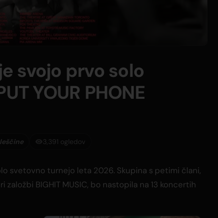
 svojo prvo solo
 'PUT YOUR PHONE
leščine
3,391 ogledov
o svetovno turnejo leta 2026. Skupina s petimi člani,
pri založbi BIGHIT MUSIC, bo nastopila na 13 koncertih