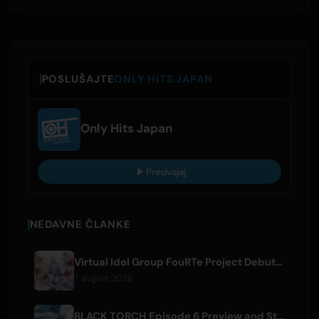
POSLUŠAJTE
ONLY HITS JAPAN
Only Hits Japan
Predvajaj
NEDAVNE ČLANKE
Virtual Idol Group FouRTe Project Debuts with 'ALL IN' Album Produced by m-flo's ☆Taku Takahashi
7 avgust 2026
BLACK TORCH Episode 6 Preview and Streaming Details