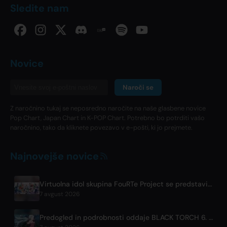
Sledite nam
Novice
Naroči se
Z naročnino tukaj se neposredno naročite na naše glasbene novice
Pop Chart, Japan Chart in K-POP Chart. Potrebno bo potrditi vašo
naročnino, tako da kliknete povezavo v e-pošti, ki jo prejmete.
Najnovejše novice
Virtuolna idol skupina FouRTe Project se predstavi z albumom 'ALL IN', ki ga je producirala zvezda m-flo, ☆Taku Takahashi
7 avgust 2026
Predogled in podrobnosti oddaje BLACK TORCH 6. epizode