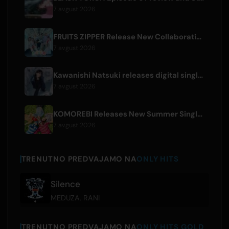
7 avgust 2026
FRUITS ZIPPER Release New Collaboration Song '1,2,3,FOOOOUR'
7 avgust 2026
Kawanishi Natsuki releases digital single 'Sayonara wa Ichiban Kirei na Atashi de'
7 avgust 2026
KOMOREBI Releases New Summer Single 'Letsu Natsu'
7 avgust 2026
TRENUTNO PREDVAJAMO NA
ONLY HITS
Silence
MEDUZA
,
RANI
TRENUTNO PREDVAJAMO NA
ONLY HITS GOLD