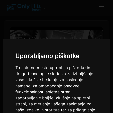
☰
▼
Uporabljamo piškotke
To spletno mesto uporablja piškotke in
druge tehnologije sledenja za izboljšanje
vaše izkušnje brskanja za naslednje
namene:
za omogočanje osnovne
Manga 'Kimi to Uchuu wo
funkcionalnosti spletne strani
,
Aruku Tame ni' izda
zagotavljanje boljše izkušnje na spletni
strani
,
za merjenje vašega zanimanja za
sodelovalni videospot z
naše izdelke in storitve ter za prilagajanje