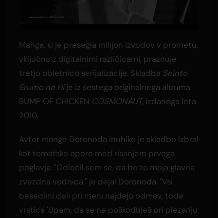
Manga, ki je presegla milijon izvodov v prometu,
vključno z digitalnimi različicami, praznuje
tretjo obletnico serijalizacije. Skladba
Seinto
Erumo no Hi
je iz šestega originalnega albuma
BUMP OF CHICKEN
COSMONAUT
, izdanega leta
2010.
Avtor mange Doronoda Inuhiko je skladbo izbral
kot tematsko oporo med risanjem prvega
poglavja. "Odločil sem se, da bo to moja glavna
zvezdna vodnica," je dejal Doronoda. "Vsi
besedilni deli pri meni najdejo odmev, toda
vrstica 'Upam, da se ne poškoduješ pri plezanju