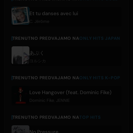
Et tu danses avec lui
C. Jérôme
TRENUTNO PREDVAJAMO NA
ONLY HITS JAPAN
あぶく
ヨルシカ
TRENUTNO PREDVAJAMO NA
ONLY HITS K-POP
Love Hangover (feat. Dominic Fike)
Dominic Fike
,
JENNIE
TRENUTNO PREDVAJAMO NA
TOP HITS
No Pressure