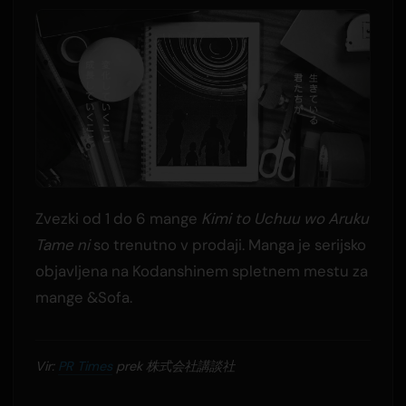
Zvezki od 1 do 6 mange
Kimi to Uchuu wo Aruku
Tame ni
so trenutno v prodaji. Manga je serijsko
objavljena na Kodanshinem spletnem mestu za
mange &Sofa.
Vir:
PR Times
prek 株式会社講談社