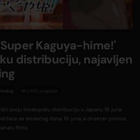
 'Super Kaguya-hime!'
u distribuciju, najavljen
ing
leskog
3,300 pregleda
iti svoju bioskopsku distribuciju u Japanu 18. juna.
održaće se sledećeg dana, 19. juna, a direktan prenos
nalu filma.