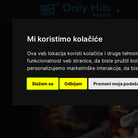
▼
Mi koristimo kolačiće
Ova veb lokacija koristi kolačiće i druge tehno
funkcionalnost veb stranice
,
da biste pružili bo
personalizujemo marketinške interakcije
,
da bis
Slažem se
Odbijam
Promeni moja podeš