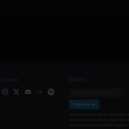
ite nas
Bilten
Prijavite se
Pretplatom se ovde, pretplaćujete 
direktno na naše vesti o Pop listama
Japanskim listama i K-POP listama.