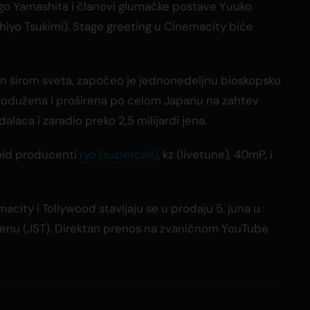
igo Yamashita i članovi glumačke postave Yuuko
hiyo Tsukimi). Stage greeting u Cinemacity biće
upan širom sveta, započeo je jednonedeljnu bioskopsku
e produžena i proširena po celom Japanu na zahtev
dalaca i zaradio preko 2,5 milijardi jena.
loid producenti
ryo (supercell)
, kz (livetune), 40mP, i
acity i Tollywood stavljaju se u prodaju 5. juna u
nu (JST). Direktan prenos na zvaničnom YouTube