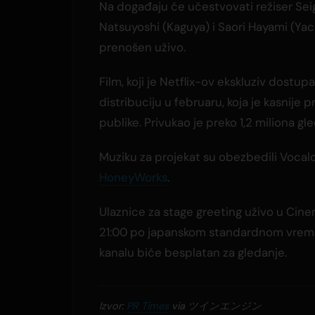
Na događaju će učestvovati režiser Se
Natsuyoshi (Kaguya) i Saori Hayami (Yac
prenošen uživo.
Film, koji je Netflix-ov ekskluziv dost
distribuciju u februaru, koja je kasnij
publike. Privukao je preko 1,2 miliona gle
Muziku za projekat su obezbedili Voca
HoneyWorks
.
Ulaznice za stage greeting uživo u Cinem
21:00 po japanskom standardnom vreme
kanalu biće besplatan za gledanje.
Izvor:
PR Times
via ツインエンジン