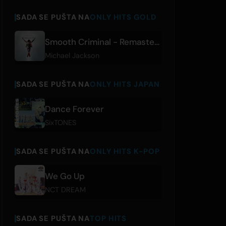
SADA SE PUŠTA NA
ONLY HITS GOLD
Smooth Criminal - Remastered Radio Edit
Michael Jackson
SADA SE PUŠTA NA
ONLY HITS JAPAN
Dance Forever
SixTONES
SADA SE PUŠTA NA
ONLY HITS K-POP
We Go Up
NCT DREAM
SADA SE PUŠTA NA
TOP HITS