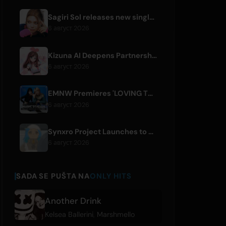
Sagiri Sol releases new single 'next to your love' after hiatus
6 август 2026
Kizuna AI Deepens Partnership with Asobisystem Ahead of 10th Anniversary World Tour
6 август 2026
EMNW Premieres 'LOVING TO GET US BY' Music Video on August 7
6 август 2026
Synxro Project Launches to Create New IP from Fictional Anime Openings
6 август 2026
SADA SE PUŠTA NA
ONLY HITS
Another Drink
Kelsea Ballerini
,
Marshmello