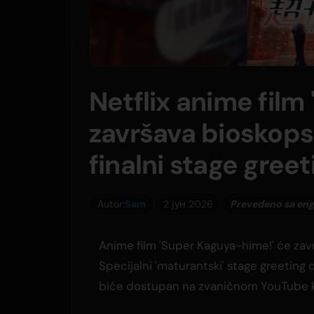
Netflix anime film
završava bioskopsk
finalni stage greet
Autor:
Sam
2 јун 2026
Prevedeno sa eng
Anime film 'Super Kaguya-hime!' će završ
Specijalni 'maturantski' stage greeting 
biće dostupan na zvaničnom YouTube ka