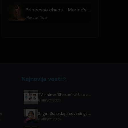
Princesse chaos - Marine's Version
Marine
,
Yoa
Najnovije vesti
TV anime 'Shozen' stiže u aprilu 2027. na Fuji TV
6 август 2026
Sagiri Sol izdaje novi singl 'next to your love' nakon pauze
se
,
6 август 2026