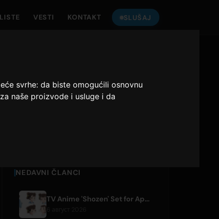
LISTE
VESTI
KONTAKT
SLUŠAJ
SLUŠAJ
ONLY HITS JAPAN
deće svrhe:
da biste omogućili osnovnu
za naše proizvode i usluge i da
Only Hits Japan
Pusti
NEDAVNI ČLANCI
TV Anime 'Shozen' Set for April 2027 Premiere on Fuji TV
6 август 2026