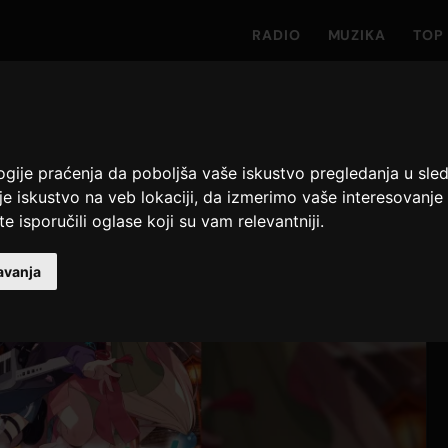
RADIO
MUZIKA
TOP 
logije praćenja da poboljša vaše iskustvo pregledanja u sle
lje iskustvo na veb lokaciji
,
da izmerimo vaše interesovanje 
te isporučili oglase koji su vam relevantniji
.
avanja