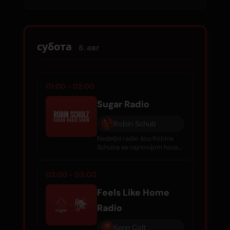
najboljih numera sa WARM Global Dance
Radio Chart.
субота
8. авг
01:00 - 02:00
Sugar Radio
Robin Schulz
Nedeljni radio šou Robina
Schulza sa najnovijom house
muzikom, ekskluzivnim DJ
setovima i pažljivo
odabranim numerama iz
02:00 - 03:00
svetske plesne scene.
Feels Like Home
Radio
Kenn Colt