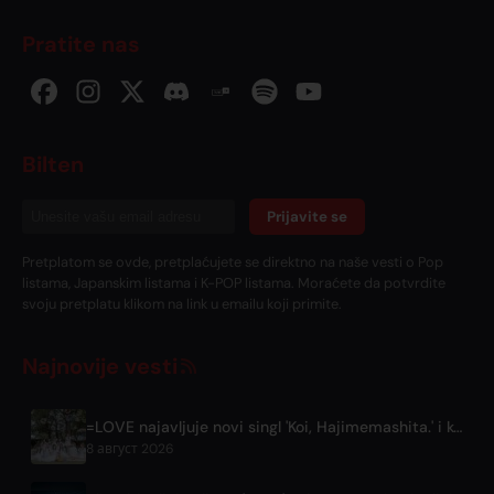
Pratite nas
Bilten
Prijavite se
Pretplatom se ovde, pretplaćujete se direktno na naše vesti o Pop
listama, Japanskim listama i K-POP listama. Moraćete da potvrdite
svoju pretplatu klikom na link u emailu koji primite.
Najnovije vesti
=LOVE najavljuje novi singl 'Koi, Hajimemashita.' i koncerte u Tokio Domu
8 август 2026