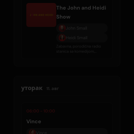
The John and Heidi
Show
John Small
Heidi Small
Zabavna, porodična radio
stanica sa komedijom,
intervjuima, tračevima o
poznatim ličnostima i
svakodnevnom dobrom
muzikom.
уторак
11. авг
06:00 - 10:00
Vince
Vince