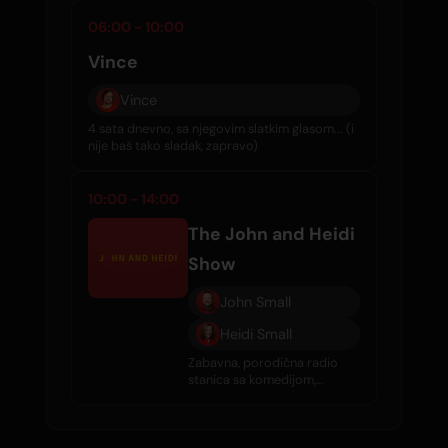
06:00 - 10:00
Vince
Vince
4 sata dnevno, sa njegovim slatkim glasom... (i
nije baš tako sladak, zapravo)
10:00 - 14:00
The John and Heidi
Show
John Small
Heidi Small
Zabavna, porodična radio
stanica sa komedijom,
intervjuima, tračevima o
poznatim ličnostima i
svakodnevnom dobrom
muzikom.