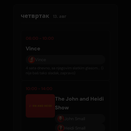
четвртак
13. авг
06:00 - 10:00
Vince
Vince
4 sata dnevno, sa njegovim slatkim glasom... (i
nije baš tako sladak, zapravo)
10:00 - 14:00
The John and Heidi
Show
John Small
Heidi Small