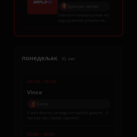
Spencer James
Definitivni nedeljni presek 40
najpopularnijih pesama na
talasima.
понедељак
10. авг
06:00 - 10:00
Vince
Vince
4 sata dnevno, sa njegovim slatkim glasom... (i
nije baš tako sladak, zapravo)
10:00 - 14:00