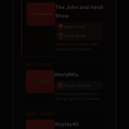
The John and Heidi
Show
John Small
Heidi Small
Zabavna, porodična radio
stanica sa komedijom,
intervjuima, tračevima o
poznatim ličnostima i
svakodnevnom dobrom
16:00 - 18:00
muzikom.
WorldMix
Rupert Palmer
Dvočasovni globalni hitovi
radio program koji miksuje
najnovije međunarodne
hitove sa klasicima, hitovima
jednog hita i draguljima iz
21:00 - 00:00
80-ih. Vodi Rupert Palmer.
Airplay40