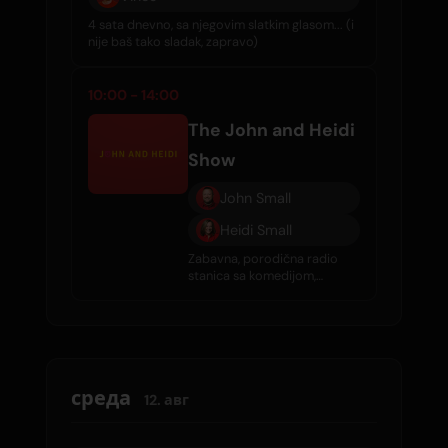
4 sata dnevno, sa njegovim slatkim glasom... (i
nije baš tako sladak, zapravo)
10:00 - 14:00
The John and Heidi
Show
John Small
Heidi Small
Zabavna, porodična radio
stanica sa komedijom,
intervjuima, tračevima o
poznatim ličnostima i
svakodnevnom dobrom
muzikom.
среда
12. авг