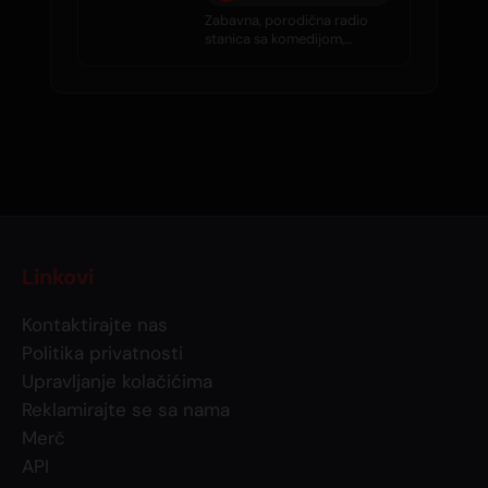
Zabavna, porodična radio
stanica sa komedijom,
intervjuima, tračevima o
poznatim ličnostima i
svakodnevnom dobrom
muzikom.
Linkovi
Kontaktirajte nas
Politika privatnosti
Upravljanje kolačićima
Reklamirajte se sa nama
Merč
API