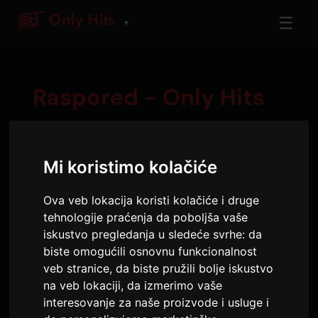
☰
▼
Raspored - Only Hits
Mi koristimo kolačiće
петак
7. авг
Ova veb lokacija koristi kolačiće i druge
tehnologije praćenja da poboljša vaše
06:00 - 10:00
iskustvo pregledanja u sledeće svrhe:
da
Vince
biste omogućili osnovnu funkcionalnost
veb stranice
,
da biste pružili bolje iskustvo
Vince
na veb lokaciji
,
da izmerimo vaše
4 sata dnevno, sa njegovim slatkim glasom... (i
interesovanje za naše proizvode i usluge i
nije baš tako sladak, zapravo)