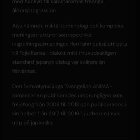
med hänsyn till karaktärernas treåriga
åldersprogression.
Aiya nämnde militärterminologi och komplexa
meningsstrukturer som specifika
inspelningsutmaningar. Hon fann också att byta
till Tojis Kansai-dialekt mitt i huvudsakligen
standard japansk dialog var svårare än
förväntat.
Den femvolymslånga 'Evangelion ANIMA'-
romanserien publicerades ursprungligen som
följetong från 2008 till 2013 och publicerades i
sin helhet från 2017 till 2019. Ljudboken läses
upp på japanska.