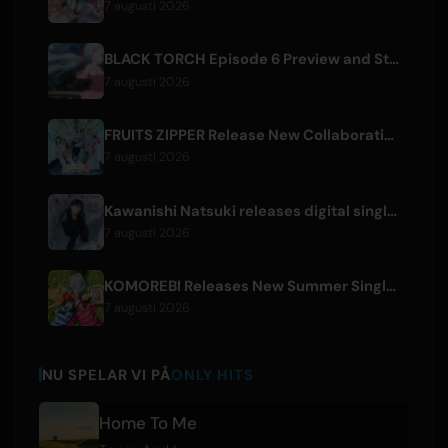
7 augusti 2026
BLACK TORCH Episode 6 Preview and Streaming Details
7 augusti 2026
FRUITS ZIPPER Release New Collaboration Song '1,2,3,FOOOOUR'
7 augusti 2026
Kawanishi Natsuki releases digital single 'Sayonara wa Ichiban Kirei na Atashi de'
7 augusti 2026
KOMOREBI Releases New Summer Single 'Letsu Natsu'
7 augusti 2026
NU SPELAR VI PÅ
ONLY HITS
Home To Me