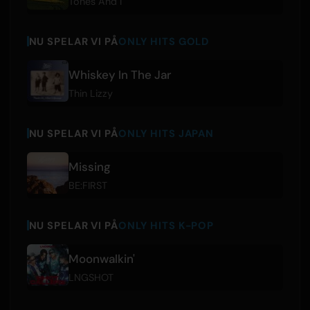
Tones And I
NU SPELAR VI PÅ
ONLY HITS GOLD
Whiskey In The Jar
Thin Lizzy
NU SPELAR VI PÅ
ONLY HITS JAPAN
Missing
BE:FIRST
NU SPELAR VI PÅ
ONLY HITS K-POP
Moonwalkin'
LNGSHOT