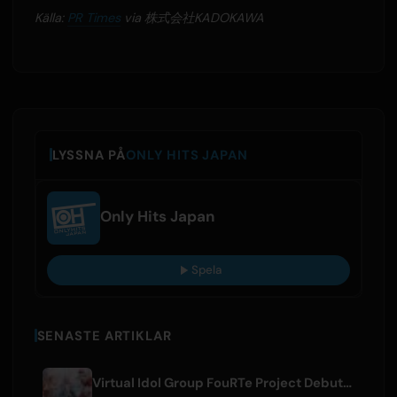
Källa:
PR Times
via 株式会社KADOKAWA
LYSSNA PÅ
ONLY HITS JAPAN
Only Hits Japan
Spela
SENASTE ARTIKLAR
Virtual Idol Group FouRTe Project Debuts with 'ALL IN' Album Produced by m-flo's ☆Taku Takahashi