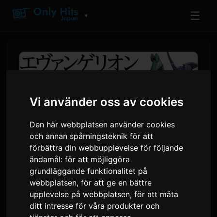
☰
▼
Vi använder oss av cookies
Den här webbplatsen använder cookies
och annan spårningsteknik för att
förbättra din webbupplevelse för följande
ändamål:
för att möjliggöra
Evangelion ANIMA Spin-Off-
grundläggande funktionalitet på
webbplatsen
,
för att ge en bättre
romanserie Lanserar som
upplevelse på webbplatsen
,
för att mäta
Ljudbok
ditt intresse för våra produkter och