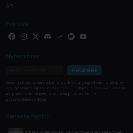
API
Följ Oss
Nyhetsbrev
Prenumerera
Genom att prenumerera här får du direkt tillgång till våra nyhetsbrev
om Pop Charts, Japan Charts och K-POP Charts. Du behöver bekräfta
din prenumeration genom att klicka på länken i det e-
postmeddelande du får.
Senaste Nytt
Virtuala idolgruppen FouRTe Project gör debut med albumet 'ALL IN' producerat av m-flos ☆Taku Takahashi