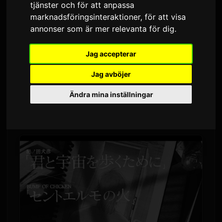
OF CHICKEN
tjänster och för att anpassa
marknadsföringsinteraktioner
,
för att visa
Av
Sam
7 juli 2026
Översatt från engelska
annonser som är mer relevanta för dig
.
1,529 visningar
Jag accepterar
Mangan
Kimi to Uchuu wo Aruku Tame ni
har
Jag avböjer
släppt en specialvideo i samarbete med låten
Ändra mina inställningar
Seinto Erumo no Hi (St. Elmo's Fire)
av
BUMP OF
CHICKEN
. Videon är nu tillgänglig på YouTube.