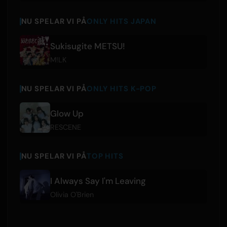
NU SPELAR VI PÅ
ONLY HITS JAPAN
Sukisugite METSU!
M!LK
NU SPELAR VI PÅ
ONLY HITS K-POP
Glow Up
RESCENE
NU SPELAR VI PÅ
TOP HITS
I Always Say I'm Leaving
Olivia O'Brien