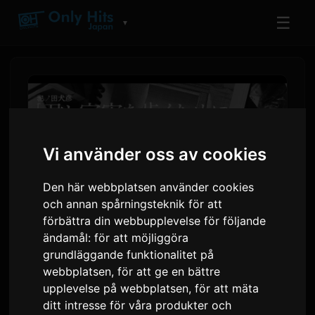
☰
▼
Vi använder oss av cookies
Den här webbplatsen använder cookies
och annan spårningsteknik för att
förbättra din webbupplevelse för följande
ändamål:
för att möjliggöra
Mangan 'Kimi to Uchuu wo
grundläggande funktionalitet på
Aruku Tame ni' släpper
webbplatsen
,
för att ge en bättre
upplevelse på webbplatsen
,
för att mäta
samarbetsvideo med BUMP
ditt intresse för våra produkter och