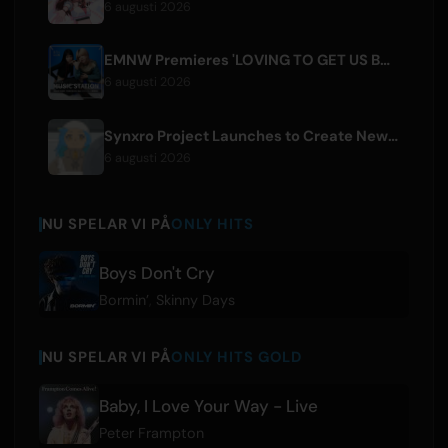
6 augusti 2026
EMNW Premieres 'LOVING TO GET US BY' Music Video on August 7
6 augusti 2026
Synxro Project Launches to Create New IP from Fictional Anime Openings
6 augusti 2026
NU SPELAR VI PÅ
ONLY HITS
Boys Don't Cry
Bormin’
,
Skinny Days
NU SPELAR VI PÅ
ONLY HITS GOLD
Baby, I Love Your Way - Live
Peter Frampton