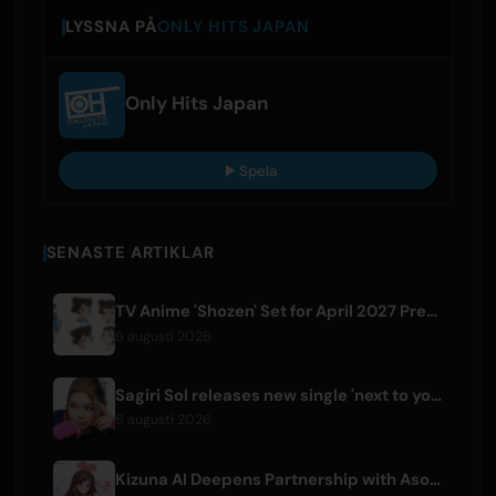
LYSSNA PÅ
ONLY HITS JAPAN
Only Hits Japan
Spela
SENASTE ARTIKLAR
TV Anime 'Shozen' Set for April 2027 Premiere on Fuji TV
6 augusti 2026
Sagiri Sol releases new single 'next to your love' after hiatus
6 augusti 2026
Kizuna AI Deepens Partnership with Asobisystem Ahead of 10th Anniversary World Tour