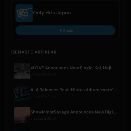
Only Hits Japan
Spela
SENASTE ARTIKLAR
=LOVE Announces New Single 'Koi, Hajimemashita.' and Tokyo Dome Concerts
8 augusti 2026
AliA Releases Post-Hiatus Album 'mate', Announces Tokyo Live
8 augusti 2026
ShowMinorSavage Announces New Digital Single 'Gradation'
8 augusti 2026