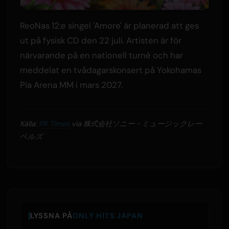
ReoNas 12:e singel 'Amore' är planerad att ges
ut på fysisk CD den 22 juli. Artisten är för
närvarande på en nationell turné och har
meddelat en tvådagarskonsert på Yokohamas
Pia Arena MM i mars 2027.
Källa:
PR Times
via 株式会社ソニー・ミュージックレー
ベルズ
LYSSNA PÅ
ONLY HITS JAPAN