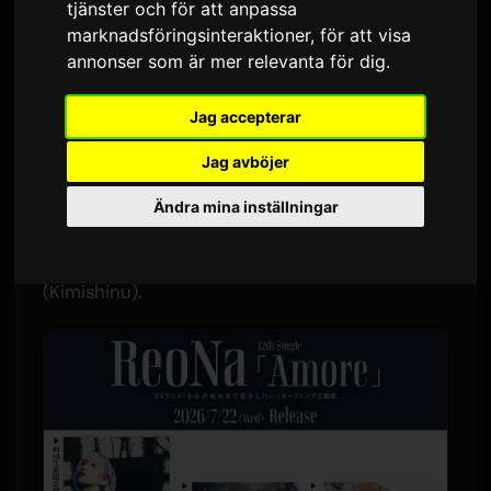
'Kimishinu'
tjänster och för att anpassa
marknadsföringsinteraktioner
,
för att visa
annonser som är mer relevanta för dig
.
Av
Sam
8 juli 2026
Översatt från engelska
1,812 visningar
Jag accepterar
ReoNas musikvideo för hennes nya singel
Jag avböjer
'Amore' kommer att ha premiär på YouTube den
Ändra mina inställningar
8 juli kl 21:00 JST. Låten är öppningstemat för
TV-animen 'Kimi ga Shinu made Koi wo Shitai'
(Kimishinu).