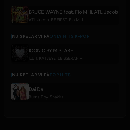
BRUCE WAYNE feat. Flo Milli, ATL Jacob
ATL Jacob
,
BE:FIRST
,
Flo Milli
NU SPELAR VI PÅ
ONLY HITS K-POP
ICONIC BY MISTAKE
ILLIT
,
KATSEYE
,
LE SSERAFIM
NU SPELAR VI PÅ
TOP HITS
Dai Dai
Burna Boy
,
Shakira