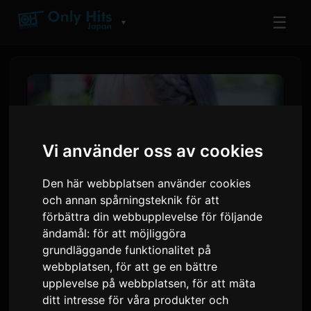
☰
▼
Vi använder oss av cookies
Den här webbplatsen använder cookies
och annan spårningsteknik för att
förbättra din webbupplevelse för följande
ändamål:
för att möjliggöra
ReoNa tillkännager
grundläggande funktionalitet på
musikvideopremiär för
webbplatsen
,
för att ge en bättre
upplevelse på webbplatsen
,
för att mäta
'Amore' från animen
ditt intresse för våra produkter och