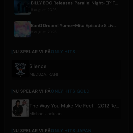
BILLY BOO Releases 'Parallel Night-EP' Featuring TV Drama Theme Song
8 augusti 2026
BanG Dream! Yume∞Mita Episode 8 Live Clip Released
8 augusti 2026
NU SPELAR VI PÅ
ONLY HITS
Silence
MEDUZA
,
RANI
NU SPELAR VI PÅ
ONLY HITS GOLD
The Way You Make Me Feel - 2012 Remaster
Michael Jackson
NU SPELAR VI PÅ
ONLY HITS JAPAN