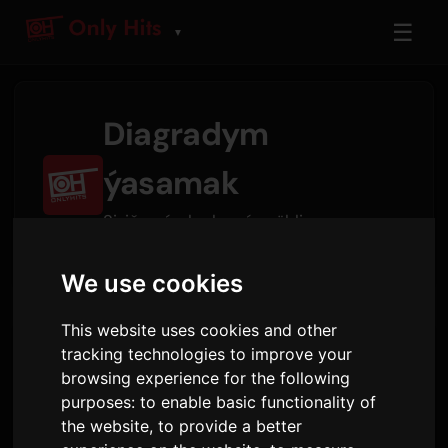
☰
▼
Diagradym
ýasamak
Siziň seýrek ulanyýan ähli
enjamlaryňyz üçin elýeterli
We use cookies
This website uses cookies and other
tracking technologies to improve your
Esasy Plattformalar
browsing experience for the following
purposes:
to enable basic functionality of
the website
,
to provide a better