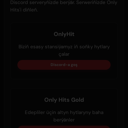
Discord serveryňizde berýär. Serweriňizde Only
Hits'i diňleň.
OnlyHit
Biziň esasy stansiýamyz iň soňky hytlary
çalar
Discord-a goş
Only Hits Gold
Edepliler üçin altyn hytlaryny baha
berýänler