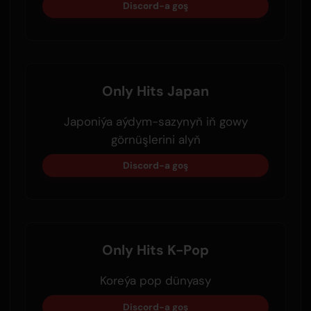
Discord-a goş
Only Hits Japan
Japoniýa aýdym-sazynyň iň gowy
görnüşlerini alyň
Discord-a goş
Only Hits K-Pop
Koreýa pop dünyasy
Discord-a goş