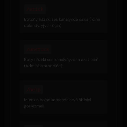
/stick
Botuňy häzirki ses kanalyňda sakla ( diňe
dolandyryjylar üçin)
/unstick
Boty häzirki ses kanalyňyzdan azat ediň
(Administrator diňe)
/help
Mümkin bolan komandalaryň ählisini
görkezmek