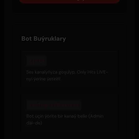
Bot Buýruklary
/join
Ses kanalyňyza goşulyp, Only Hits LIVE-
nyi ýerine ýetiriň!
/setup <channel>
Bot üçin ýörite bir kanaý belle (Admin
däl-de)