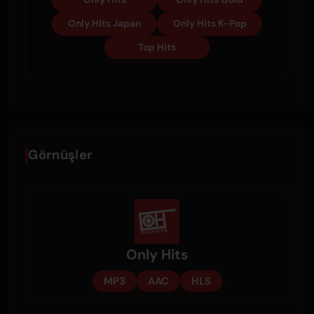
Only Hits Japan
Only Hits K-Pop
Top Hits
Görnüşler
Only Hits
MP3
AAC
HLS