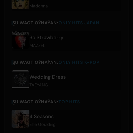
Madonna
ŞU WAGT OÝNAÝAN:
ONLY HITS JAPAN
So Strawberry
MAZZEL
ŞU WAGT OÝNAÝAN:
ONLY HITS K-POP
Wedding Dress
TAEYANG
ŞU WAGT OÝNAÝAN:
TOP HITS
4 Seasons
Ellie Goulding