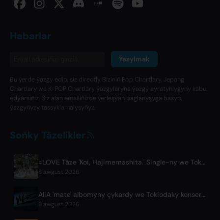
Habarlar
Ýazylmak
Bu ýerde ýazgy edip, siz directly Biziniň Pop Chartlary, Jepang
Chartlary we K-POP Chartlary ýazgylaryna ýazgy aýratynlygyny kabul
edýärsiňiz. Siz alan emailiňizde ýerleşýän baglanyşyga basyp,
ýazgyňyzy tassyklamalysyňyz.
Soňky Täzelikler
=LOVE Täze 'Koi, Hajimemashita.' Single-ny we Tokiodaky Dome Konsertlerini jar etdi
8 awgust 2026
AliA 'mate' albomyny çykardy we Tokiodaky konsertini jar etdi
8 awgust 2026