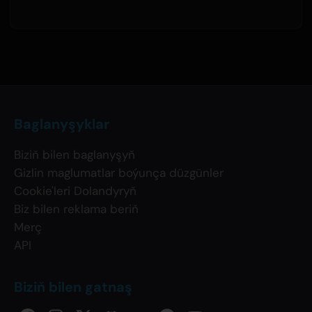
Baglanyşyklar
Biziň bilen baglanyşyň
Gizlin maglumatlar boýunça düzgünler
Cookie'leri Dolandyryň
Biz bilen reklama beriň
Merç
API
Biziň bilen gatnaş