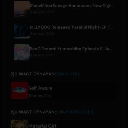
ShowMinorSavage Announces New Digital Single 'Gradation'
8 awgust 2026
BILLY BOO Releases 'Parallel Night-EP' Featuring TV Drama Theme Song
8 awgust 2026
BanG Dream! Yume∞Mita Episode 8 Live Clip Released
8 awgust 2026
ŞU WAGT OÝNAÝAN:
ONLY HITS
Self Aware
Temper City
ŞU WAGT OÝNAÝAN:
ONLY HITS GOLD
Material Girl