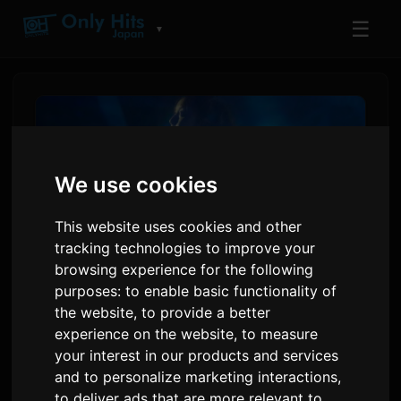
☰
▼
We use cookies
This website uses cookies and other
tracking technologies to improve your
browsing experience for the following
purposes:
to enable basic functionality of
the website
,
to provide a better
adieu Täze 'Wanna me'
experience on the website
,
to measure
Aýdymyny Anime Soňky
your interest in our products and services
Temasy Etip Yglan Edýär
and to personalize marketing interactions
,
to deliver ads that are more relevant to