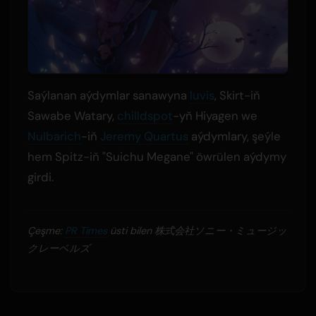
Saýlanan aýdymlar sanawyna
luvis
, Skirt-iň
Sawabe Watary,
chilldspot
-yň Hiyagen we
Nulbarich
-iň
Jeremy Quartus
aýdymlary, şeýle
hem Spitz-iň "Suichu Megane" öwrülen aýdymy
girdi.
Çeşme:
PR Times
üsti bilen 株式会社ソニー・ミュージッ
クレーベルズ