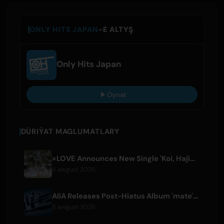
ONLY HITS JAPAN
-E ALTYŞ
Only Hits Japan
Oynat
DÜRIÝAT MAGLUMATLARY
=LOVE Announces New Single 'Koi, Hajimemashita.' and Tokyo Dome Concerts
8 awgust 2026
AliA Releases Post-Hiatus Album 'mate', Announces Tokyo Live
8 awgust 2026