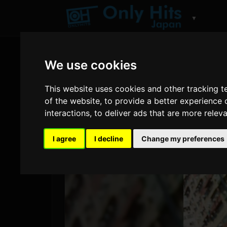
▼
We use cookies
This website uses cookies and other tracking 
of the website
,
to provide a better experience 
interactions
,
to deliver ads that are more relev
I agree
I decline
Change my preferences