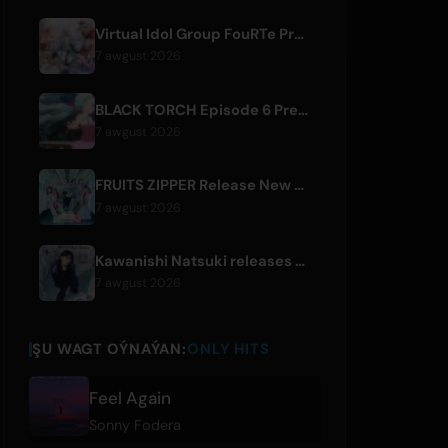
Virtual Idol Group FouRTe Project Debuts with 'ALL IN' Album Produced by m-flo's ☆Taku Takahashi
7 awgust 2026
BLACK TORCH Episode 6 Preview and Streaming Details
7 awgust 2026
FRUITS ZIPPER Release New Collaboration Song '1,2,3,FOOOOUR'
7 awgust 2026
Kawanishi Natsuki releases digital single 'Sayonara wa Ichiban Kirei na Atashi de'
7 awgust 2026
ŞU WAGT OÝNAÝAN:
ONLY HITS
Feel Again
Sonny Fodera