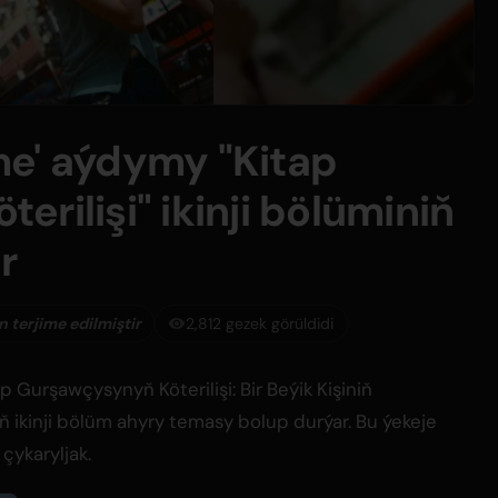
me' aýdymy "Kitap
rilişi" ikinji bölüminiň
r
en terjime edilmiştir
2,812 gezek görüldidi
 Gurşawçysynyň Köterilişi: Bir Beýik Kişiniň
ň ikinji bölüm ahyry temasy bolup durýar. Bu ýekeje
çykaryljak.