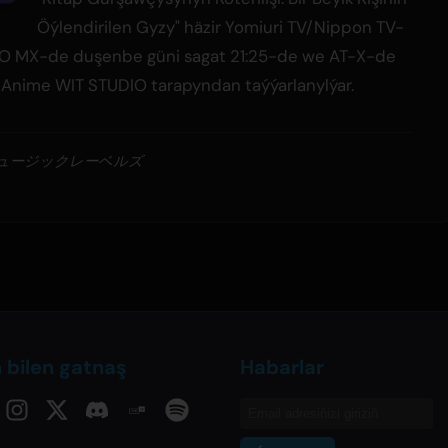
Öýlendirilen Gyzy" häzir Yomiuri TV/Nippon TV-
KYO MX-de duşenbe güni sagat 21:25-de we AT-X-de
. Anime WIT STUDIO tarapyndan taýýarlanylýar.
・ミュージックレーベルズ
ň bilen gatnaş
Habarlar