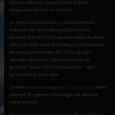
Aýdym, aýdymçy-ýazyjy Satoko Shibata
tarapyndan ýazyldy we düzüldi.
Bu ýekeje sahypa iki sany nushada elýeterli
bolup durýar: Birinji Basylyş Çäklendirilen
Nushasy (CD+BD) 7000 ýena we Adaty Nushasy
(diňe CD) 1500 ýena. Birinji Basylyş Çäklendirilen
Nushasy bilen berilýän BD, 2025-nji ýylyň
sentýabr aýynda KT Zepp Yokohama-da
geçirilen "adieu LIVE 2025 a la plume"-dan
görüntüleri öz içine alýar.
Sanlama öňünden sargytlar
bu baglanyşyk
arkaly
elýeterli. At aýdymyndan başga trek sanawlar
habar beriljek.
"Kitap Gurşawçysynyň Köterilişi: Bir Beýik Kişiniň