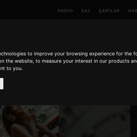
RADYO
SAZ
ŞARTLAR
HA
technologies to improve your browsing experience for the 
on the website
,
to measure your interest in our products a
ant to you
.