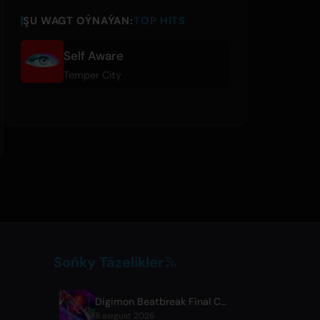
ŞU WAGT OÝNAÝAN:
TOP HITS
Self Aware
Temper City
Soňky Täzelikler
Digimon Beatbreak Final Chapter Premieres August 9, Free Episode Batch on YouTube
8 awgust 2026