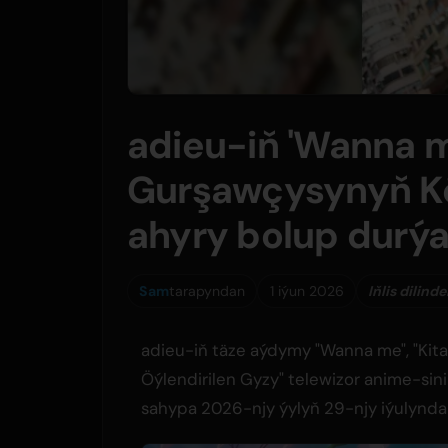
adieu-iň 'Wanna 
Gurşawçysynyň Köte
ahyry bolup durýa
Sam
tarapyndan
1 iýun 2026
Iňlis dilind
adieu-iň täze aýdymy "Wanna me", "Kitap
Öýlendirilen Gyzy" telewizor anime-sini
sahypa 2026-njy ýylyň 29-njy iýulynda 