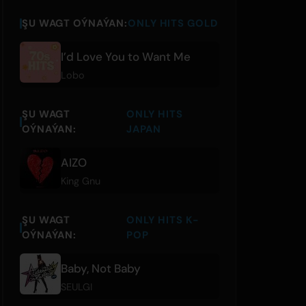
ŞU WAGT OÝNAÝAN:
ONLY HITS GOLD
I’d Love You to Want Me
Lobo
ŞU WAGT
ONLY HITS
OÝNAÝAN:
JAPAN
AIZO
King Gnu
ŞU WAGT
ONLY HITS K-
OÝNAÝAN:
POP
Baby, Not Baby
SEULGI