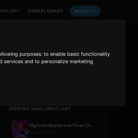
BARLARY
HABARLAŞMAK
AŞAKLA
ONLY HITS JAPAN
-E ALTYŞ
following purposes:
to enable basic functionality
nd services and to personalize marketing
Only Hits Japan
Oynat
DÜRIÝAT MAGLUMATLARY
Digimon Beatbreak Final Chapter Premieres August 9, Free Episode Batch on YouTube
8 awgust 2026