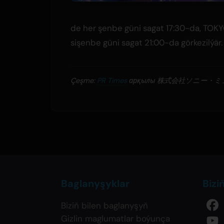
de her şenbe güni sagat 17:30-da, TO
sişenbe güni sagat 21:00-da görkezilýär
Çeşme:
PR Times
арқылы 株式会社ソニー
Baglanyşyklar
Bizi
Biziň bilen baglanyşyň
Gizlin maglumatlar boýunça