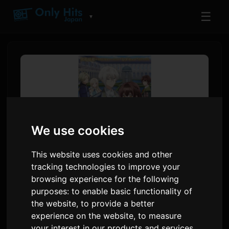
☰
▼
We use cookies
This website uses cookies and other
tracking technologies to improve your
browsing experience for the following
Anime 'Kimi Ai' esasy
purposes:
to enable basic functionality of
seslendirişi, tema aýdymlary,
the website
,
to provide a better
iýul 4 ýaýlymyny açýar
experience on the website
,
to measure
your interest in our products and services