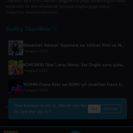
Chartlary we K-POP Chartlary ýazgylaryna ýazgy aýratynlygyny kabul
edýärsiňiz. Siz alan emailiňizde ýerleşýän baglanyşyga basyp,
ýazgyňyzy tassyklamalysyňyz.
Soňky Täzelikler
Kawanishi Natsuki 'Sayonara wa Ichiban Kirei na Atashi de' atly digital aýdym çykardy
7 awgust 2026
KOMOREBI Täze 'Letsu Natsu' Ýaz Single-syny çykardy
7 awgust 2026
YOSHIKI Diana Ross we KORN-yň Jonathan Davis bilen sahnadaky wideolaryny çykardy
7 awgust 2026
Your browser is set to . Would you like
© 2026 OnlyHit. All rights reserved. - Metadata provided by
ACRCloud
Yes
Dismiss
to view the site in ?