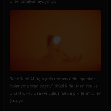
bilen tanalýan aýdymçy.
"Men 'Kimi Ai' üçin giriş temasy üçin jogapkär
bolanyma örän bagtly", diýdi Riria. "Men 'Itsuka
Chanto.'-ny Elsa we Julius hakda pikirlerim bilen
ýazdym."