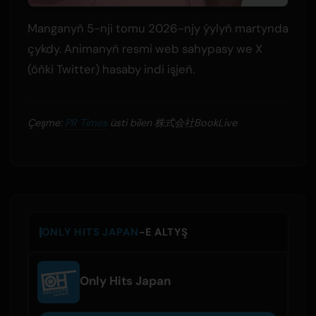
Manganyň 5-nji tomu 2026-njy ýylyň martynda
çykdy. Animanyň resmi web sahypasy we X
(öňki Twitter) hasaby indi işjeň.
Çeşme:
PR Times
üsti bilen 株式会社BookLive
ONLY HITS JAPAN
-E ALTYŞ
Only Hits Japan