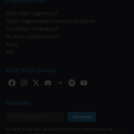
Baglanyşyklar
Biziň bilen baglanyşyň
Gizlin maglumatlar boýunça düzgünler
Cookie'leri Dolandyryň
Biz bilen reklama beriň
Merç
API
Biziň bilen gatnaş
Habarlar
Ýazylmak
Bu ýerde ýazgy edip, siz directly Biziniň Pop Chartlary, Jepang