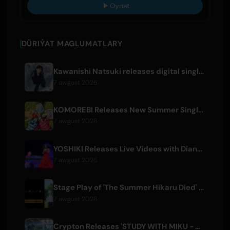
Oynat
DÜRIÝAT MAGLUMATLARY
Kawanishi Natsuki releases digital single 'Sayonara wa Ichiban Kirei na Atashi de'
7 awgust 2026
KOMOREBI Releases New Summer Single 'Letsu Natsu'
7 awgust 2026
YOSHIKI Releases Live Videos with Diana Ross and KORN's Jonathan Davis
7 awgust 2026
Stage Play of 'The Summer Hikaru Died' Streams Globally for Free on ABEMA
7 awgust 2026
Crypton Releases 'STUDY WITH MIKU - part6 -' Instrumental BGM Video