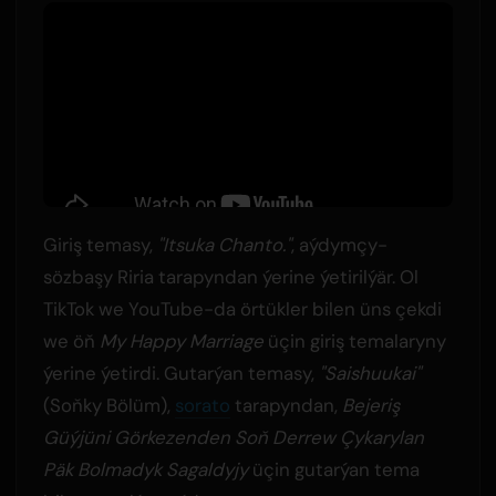
Giriş temasy,
"Itsuka Chanto."
, aýdymçy-
sözbaşy Riria tarapyndan ýerine ýetirilýär. Ol
TikTok we YouTube-da örtükler bilen üns çekdi
we öň
My Happy Marriage
üçin giriş temalaryny
ýerine ýetirdi. Gutarýan temasy,
"Saishuukai"
(Soňky Bölüm),
sorato
tarapyndan,
Bejeriş
Güýjüni Görkezenden Soň Derrew Çykarylan
Päk Bolmadyk Sagaldyjy
üçin gutarýan tema