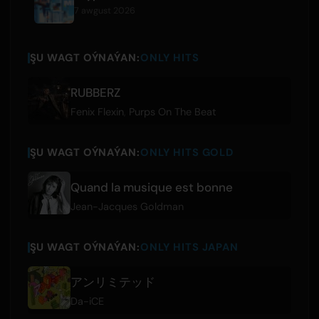
7 awgust 2026
ŞU WAGT OÝNAÝAN:
ONLY HITS
RUBBERZ
Fenix Flexin
,
Purps On The Beat
ŞU WAGT OÝNAÝAN:
ONLY HITS GOLD
Quand la musique est bonne
Jean-Jacques Goldman
ŞU WAGT OÝNAÝAN:
ONLY HITS JAPAN
アンリミテッド
Da-iCE