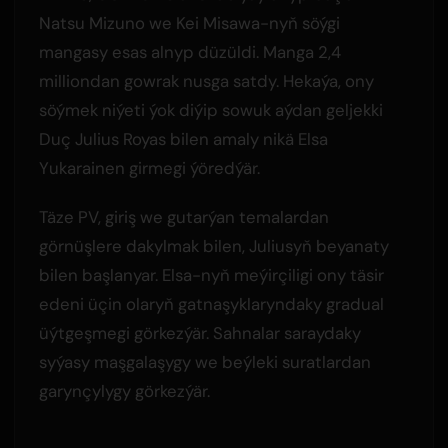
Natsu Mizuno we Kei Misawa-nyň söýgi
mangasy esas alnyp düzüldi. Manga 2,4
milliondan gowrak nusga satdy. Hekaýa, ony
söýmek niýeti ýok diýip sowuk aýdan geljekki
Duç Julius Royas bilen amaly nikä Elsa
Yukarainen girmegi ýöredýär.
Täze PV, giriş we gutarýan temalardan
görnüşlere dakylmak bilen, Juliusyň beyanaty
bilen başlanyar. Elsa-nyň meýirçiligi ony täsir
edeni üçin olaryň gatnaşyklaryndaky gradual
üýtgeşmegi görkezýär. Sahnalar saraydaky
syýasy maşgalaşygy we beýleki suratlardan
garynçylygy görkezýär.