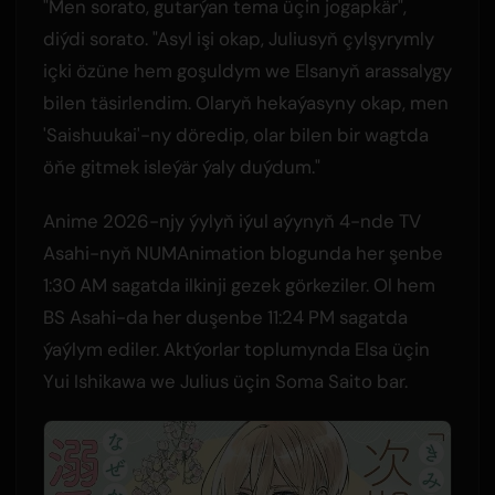
"Men sorato, gutarýan tema üçin jogapkär",
diýdi sorato. "Asyl işi okap, Juliusyň çylşyrymly
içki özüne hem goşuldym we Elsanyň arassalygy
bilen täsirlendim. Olaryň hekaýasyny okap, men
'Saishuukai'-ny döredip, olar bilen bir wagtda
öňe gitmek isleýär ýaly duýdum."
Anime 2026-njy ýylyň iýul aýynyň 4-nde TV
Asahi-nyň NUMAnimation blogunda her şenbe
1:30 AM sagatda ilkinji gezek görkeziler. Ol hem
BS Asahi-da her duşenbe 11:24 PM sagatda
ýaýlym ediler. Aktýorlar toplumynda Elsa üçin
Yui Ishikawa we Julius üçin Soma Saito bar.