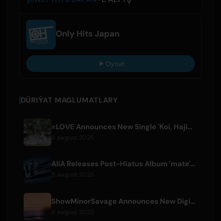
Only Hits Japan
Oynat
DÜRIÝAT MAGLUMATLARY
=LOVE Announces New Single 'Koi, Hajimemashita.' and Tokyo Dome Concerts
8 awgust 2026
AliA Releases Post-Hiatus Album 'mate', Announces Tokyo Live
8 awgust 2026
ShowMinorSavage Announces New Digital Single 'Gradation'
8 awgust 2026