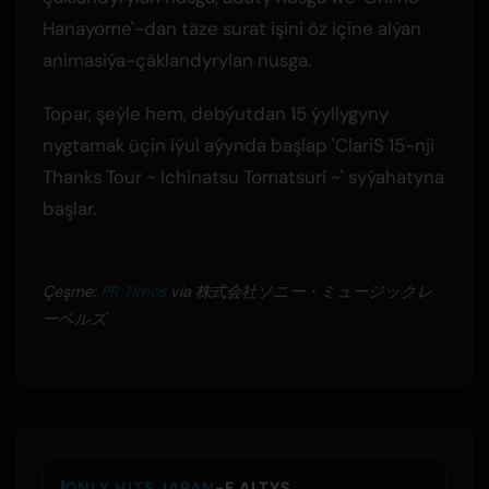
Hanayome'-dan täze surat işini öz içine alýan
animasiýa-çäklandyrylan nusga.
Topar, şeýle hem, debýutdan 15 ýyllygyny
nygtamak üçin iýul aýynda başlap 'ClariS 15-nji
Thanks Tour ~ Ichinatsu Tomatsuri ~' syýahatyna
başlar.
Çeşme:
PR Times
via 株式会社ソニー・ミュージックレ
ーベルズ
ONLY HITS JAPAN
-E ALTYŞ