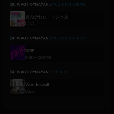
ŞU WAGT OÝNAÝAN:
ONLY HITS JAPAN
翼の折れたエンジェル
LANA
ŞU WAGT OÝNAÝAN:
ONLY HITS K-POP
DRIP
BABYMONSTER
ŞU WAGT OÝNAÝAN:
TOP HITS
Wonderwall
Oasis