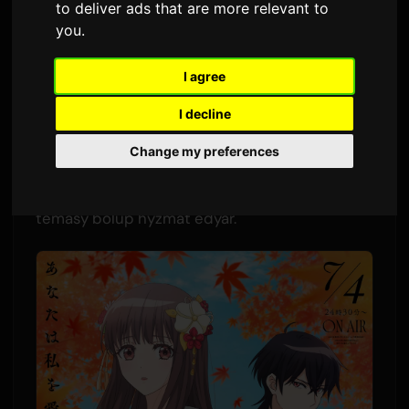
to deliver ads that are more relevant to
Sam
tarapyndan
6 iýul 2026
you
.
Iňlis dilinden terjime edilmiştir
I agree
1,513 gezek görüldidi
I decline
ClariS 'Hitokoto' atly täze aýdymyny çykardy. Bu
Change my preferences
aýdym, iýul 4-de premyerasy bolan 'Oni no
Hanayome' telewizion animasiýasynyň açylyş
temasy bolup hyzmat edýär.