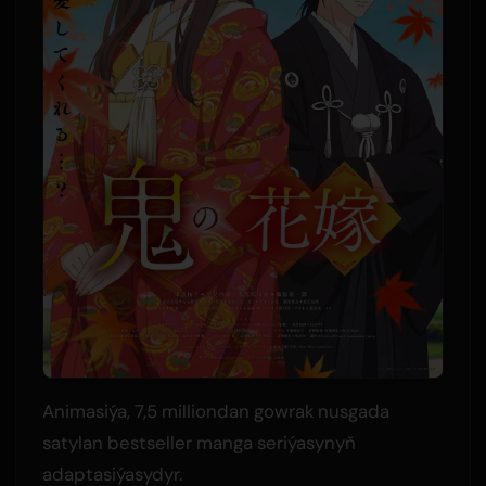
Animasiýa, 7,5 milliondan gowrak nusgada
satylan bestseller manga seriýasynyň
adaptasiýasydyr.