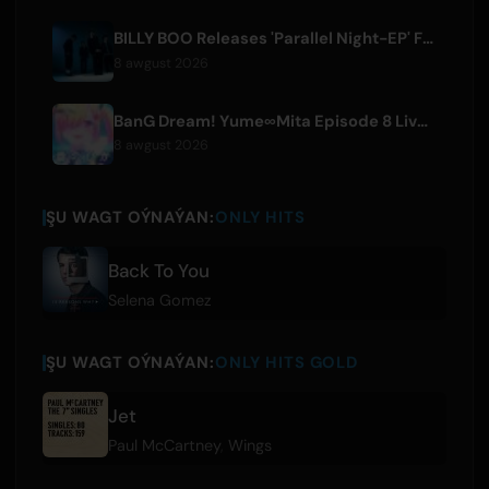
BILLY BOO Releases 'Parallel Night-EP' Featuring TV Drama Theme Song
8 awgust 2026
BanG Dream! Yume∞Mita Episode 8 Live Clip Released
8 awgust 2026
ŞU WAGT OÝNAÝAN:
ONLY HITS
Back To You
Selena Gomez
ŞU WAGT OÝNAÝAN:
ONLY HITS GOLD
Jet
Paul McCartney
,
Wings