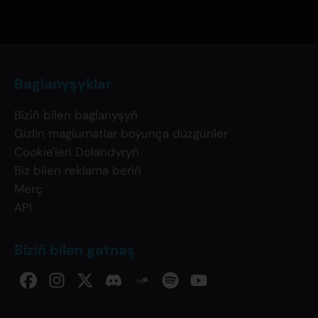
Baglanyşyklar
Biziň bilen baglanyşyň
Gizlin maglumatlar boýunça düzgünler
Cookie'leri Dolandyryň
Biz bilen reklama beriň
Merç
API
Biziň bilen gatnaş