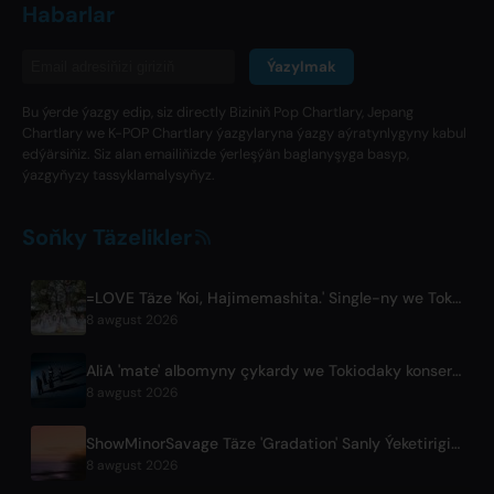
Habarlar
Ýazylmak
Bu ýerde ýazgy edip, siz directly Biziniň Pop Chartlary, Jepang
Chartlary we K-POP Chartlary ýazgylaryna ýazgy aýratynlygyny kabul
edýärsiňiz. Siz alan emailiňizde ýerleşýän baglanyşyga basyp,
ýazgyňyzy tassyklamalysyňyz.
Soňky Täzelikler
=LOVE Täze 'Koi, Hajimemashita.' Single-ny we Tokiodaky Dome Konsertlerini jar etdi
8 awgust 2026
AliA 'mate' albomyny çykardy we Tokiodaky konsertini jar etdi
8 awgust 2026
ShowMinorSavage Täze 'Gradation' Sanly Ýeketirigini Jar Etdi
8 awgust 2026