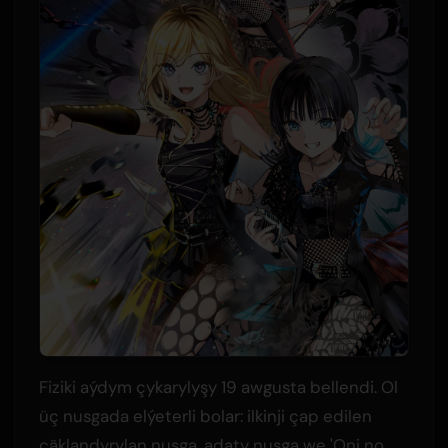
Fiziki aýdym çykarylyşy 19 awgusta bellendi. Ol
üç nusgada elýeterli bolar: ilkinji çap edilen
çäklandyrylan nusga, adaty nusga we 'Oni no