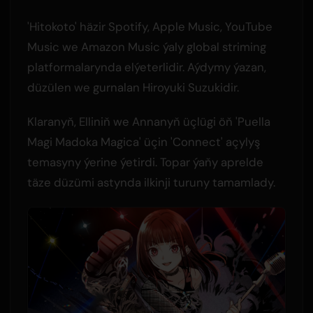
'Hitokoto' häzir Spotify, Apple Music, YouTube
Music we Amazon Music ýaly global striming
platformalarynda elýeterlidir. Aýdymy ýazan,
düzülen we gurnalan Hiroyuki Suzukidir.
Klaranyň, Elliniň we Annanyň üçlügi öň 'Puella
Magi Madoka Magica' üçin 'Connect' açylyş
temasyny ýerine ýetirdi. Topar ýaňy aprelde
täze düzümi astynda ilkinji turuny tamamlady.