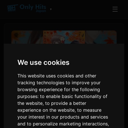
☰
▼
We use cookies
This website uses cookies and other
tracking technologies to improve your
browsing experience for the following
purposes:
to enable basic functionality of
ClariS 'Oni no Hanayome'
the website
,
to provide a better
animasyony üçin 'Hitokoto'
experience on the website
,
to measure
your interest in our products and services
atly täze aýdymyny çykardy
and to personalize marketing interactions
,