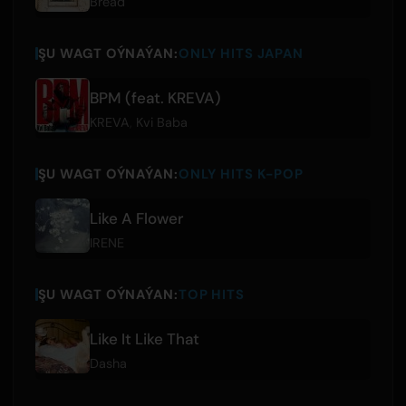
Bread
ŞU WAGT OÝNAÝAN:
ONLY HITS JAPAN
BPM (feat. KREVA)
KREVA
,
Kvi Baba
ŞU WAGT OÝNAÝAN:
ONLY HITS K-POP
Like A Flower
IRENE
ŞU WAGT OÝNAÝAN:
TOP HITS
Like It Like That
Dasha