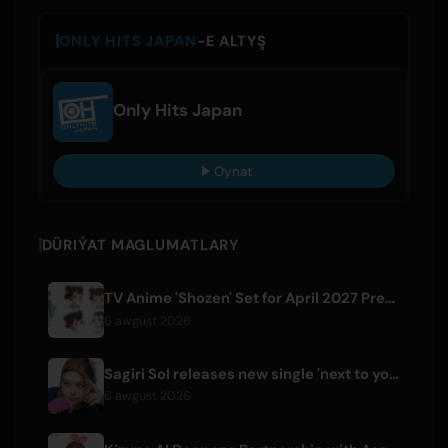
ONLY HITS JAPAN
-E ALTYŞ
Only Hits Japan
Oynat
DÜRIÝAT MAGLUMATLARY
TV Anime 'Shozen' Set for April 2027 Premiere on Fuji TV
6 awgust 2026
Sagiri Sol releases new single 'next to your love' after hiatus
6 awgust 2026