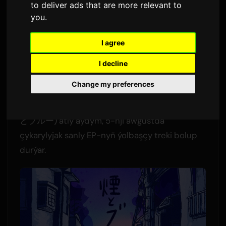
to deliver ads that are more relevant to
Sam
tarapyndan
1 iýun 2026
you
.
Iňlis dilinden terjime edilmiştir
I agree
2,843 gezek görüldidi
I decline
Necry Talkie, 2-nji iýulda premyerasy boljak
Change my preferences
Yanineko
telewizion anime-syna ahyry
nyrhamasyny üpjün etjek. 'Smoke and Blue' (煙
とブルー) atly aýdym, 5-nji awgustda
çykarylyjak sanly EP-nyň ýolbaşçy treki bolup
durýar.