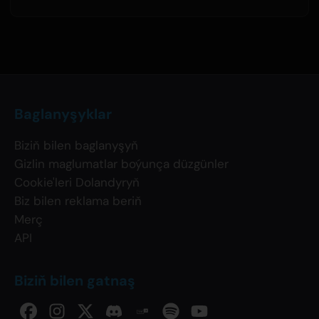
Baglanyşyklar
Biziň bilen baglanyşyň
Gizlin maglumatlar boýunça düzgünler
Cookie'leri Dolandyryň
Biz bilen reklama beriň
Merç
API
Biziň bilen gatnaş