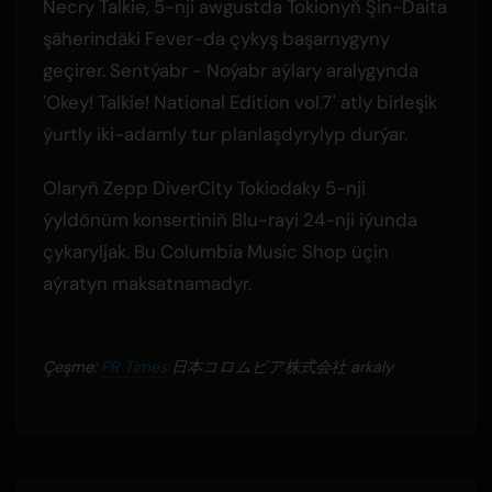
Necry Talkie, 5-nji awgustda Tokionyň Şin-Daita
şäherindäki Fever-da çykyş başarnygyny
geçirer. Sentýabr - Noýabr aýlary aralygynda
'Okey! Talkie! National Edition vol.7' atly birleşik
ýurtly iki-adamly tur planlaşdyrylyp durýar.
Olaryň Zepp DiverCity Tokiodaky 5-nji
ýyldönüm konsertiniň Blu-rayi 24-nji iýunda
çykaryljak. Bu Columbia Music Shop üçin
aýratyn maksatnamadyr.
Çeşme:
PR Times
日本コロムビア株式会社 arkaly