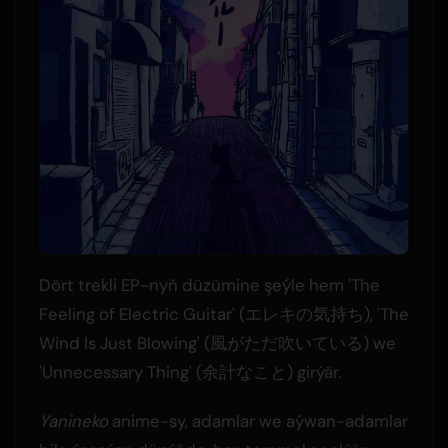
Dört trekli EP-nyň düzümine şeýle hem 'The
Feeling of Electric Guitar' (エレキの気持ち), 'The
Wind Is Just Blowing' (風がただ吹いている) we
'Unnecessary Thing' (余計なこと) girýär.
Yanineko
anime-sy, adamlar we aýwan-adamlar