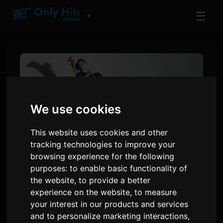
☰
▼
We use cookies
This website uses cookies and other
tracking technologies to improve your
browsing experience for the following
purposes:
to enable basic functionality of
Necry Talkie 'Yanineko'
the website
,
to provide a better
Anime Zakyry Üçin Ahyry
experience on the website
,
to measure
your interest in our products and services
Nyrhamasyny Berer
and to personalize marketing interactions
,