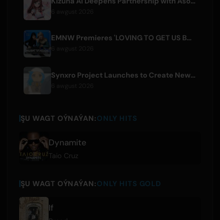
Kizuna AI Deepens Partnership with Asobisystem Ahead of 10th Anniversary World Tour
6 awgust 2026
EMNW Premieres 'LOVING TO GET US BY' Music Video on August 7
6 awgust 2026
Synxro Project Launches to Create New IP from Fictional Anime Openings
6 awgust 2026
ŞU WAGT OÝNAÝAN:
ONLY HITS
Dynamite
Taio Cruz
ŞU WAGT OÝNAÝAN:
ONLY HITS GOLD
If