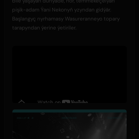
bile ýaşaýan dünýäde, hor, temmekeçelýän
pişik-adam Ýani Nekonyň yzyndan gidýär.
Başlangyç nyrhamasy Wasureranneyo topary
tarapyndan ýerine ýetiriler.