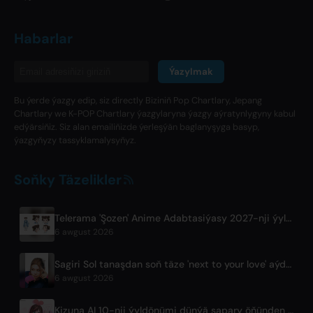
Habarlar
Ýazylmak
Bu ýerde ýazgy edip, siz directly Biziniň Pop Chartlary, Jepang
Chartlary we K-POP Chartlary ýazgylaryna ýazgy aýratynlygyny kabul
edýärsiňiz. Siz alan emailiňizde ýerleşýän baglanyşyga basyp,
ýazgyňyzy tassyklamalysyňyz.
Soňky Täzelikler
Telerama 'Şozen' Anime Adabtasiýasy 2027-nji ýylyň Aprel Aýynda Fuji TV-da Başlanjak
6 awgust 2026
Sagiri Sol tanaşdan soň täze 'next to your love' aýdymyny çykardy
6 awgust 2026
Kizuna AI 10-nji ýyldönümi dünýä sapary öňünden Asobisystem bilen hyzmatdaşlygy güýçlendirýär