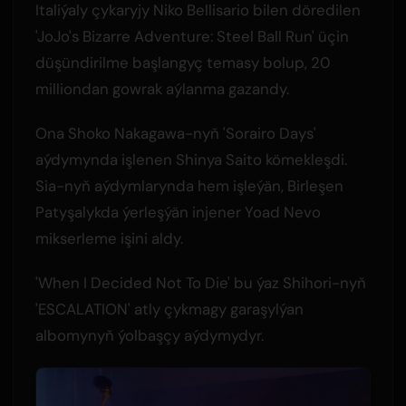
Italiýaly çykaryjy Niko Bellisario bilen döredilen
'JoJo's Bizarre Adventure: Steel Ball Run' üçin
düşündirilme başlangyç temasy bolup, 20
milliondan gowrak aýlanma gazandy.
Ona Shoko Nakagawa-nyň 'Sorairo Days'
aýdymynda işlenen Shinya Saito kömekleşdi.
Sia-nyň aýdymlarynda hem işleýän, Birleşen
Patyşalykda ýerleşýän injener Yoad Nevo
mikserleme işini aldy.
'When I Decided Not To Die' bu ýaz Shihori-nyň
'ESCALATION' atly çykmagy garaşylýan
albomynyň ýolbaşçy aýdymydyr.