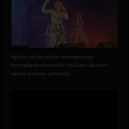
Aýdym indi uly aýdym akymlaşdyryjy
hyzmatlarda elýeterlidir. YouTube-da resmi
aýdym wideosy çykaryldy.