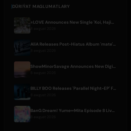
DÜRIÝAT MAGLUMATLARY
=LOVE Announces New Single 'Koi, Hajimemashita.' and Tokyo Dome Concerts
8 awgust 2026
AliA Releases Post-Hiatus Album 'mate', Announces Tokyo Live
8 awgust 2026
ShowMinorSavage Announces New Digital Single 'Gradation'
8 awgust 2026
BILLY BOO Releases 'Parallel Night-EP' Featuring TV Drama Theme Song
8 awgust 2026
BanG Dream! Yume∞Mita Episode 8 Live Clip Released
8 awgust 2026