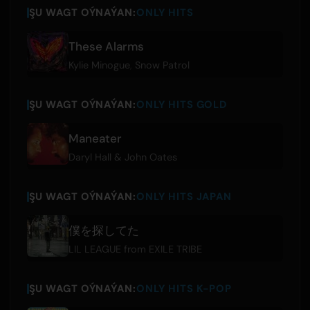
ŞU WAGT OÝNAÝAN:
ONLY HITS
These Alarms
Kylie Minogue
,
Snow Patrol
ŞU WAGT OÝNAÝAN:
ONLY HITS GOLD
Maneater
Daryl Hall & John Oates
ŞU WAGT OÝNAÝAN:
ONLY HITS JAPAN
僕を探してた
LIL LEAGUE from EXILE TRIBE
ŞU WAGT OÝNAÝAN:
ONLY HITS K-POP