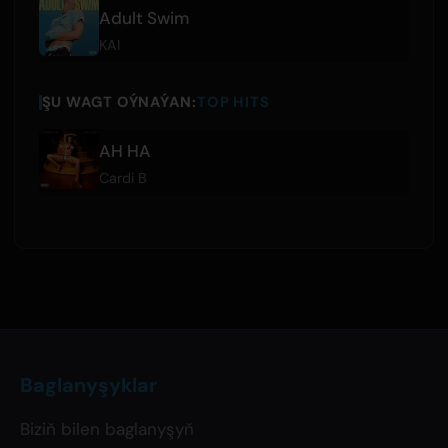
Adult Swim
KAI
ŞU WAGT OÝNAÝAN:
TOP HITS
AH HA
Cardi B
Baglanyşyklar
Biziň bilen baglanyşyň