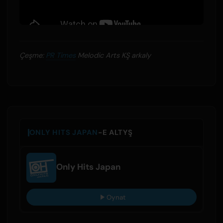
Çeşme:
PR Times
Melodic Arts KŞ arkaly
ONLY HITS JAPAN
-E ALTYŞ
Only Hits Japan
Oynat