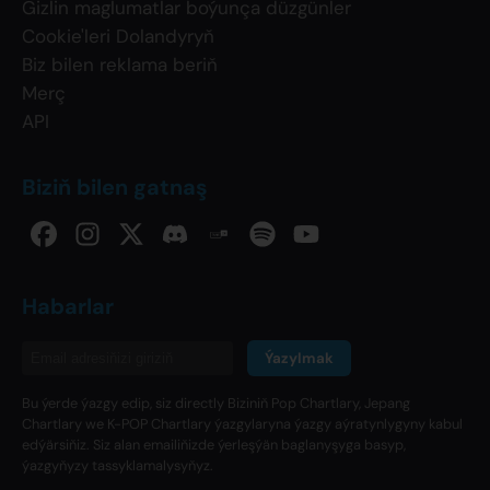
Gizlin maglumatlar boýunça düzgünler
Cookie'leri Dolandyryň
Biz bilen reklama beriň
Merç
API
Biziň bilen gatnaş
Habarlar
Ýazylmak
Bu ýerde ýazgy edip, siz directly Biziniň Pop Chartlary, Jepang
Chartlary we K-POP Chartlary ýazgylaryna ýazgy aýratynlygyny kabul
edýärsiňiz. Siz alan emailiňizde ýerleşýän baglanyşyga basyp,
ýazgyňyzy tassyklamalysyňyz.