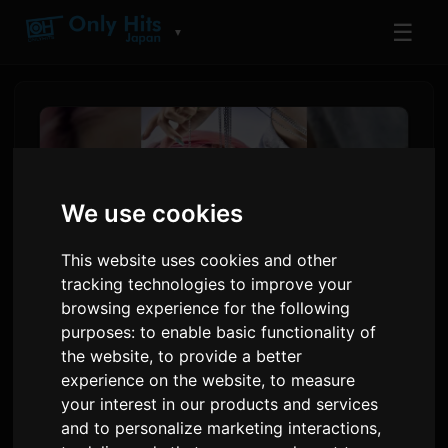
☰
▼
We use cookies
This website uses cookies and other
tracking technologies to improve your
browsing experience for the following
purposes:
to enable basic functionality of
Shihori 'When I Decided Not
the website
,
to provide a better
experience on the website
,
to measure
To Die' Degişli Täze Aýdym
your interest in our products and services
Çykardy
and to personalize marketing interactions
,