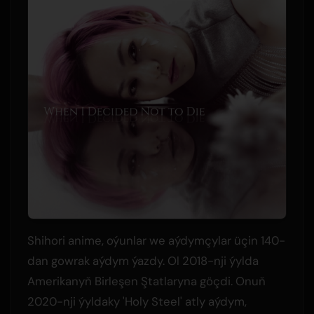
Shihori anime, oýunlar we aýdymçylar üçin 140-
dan gowrak aýdym ýazdy. Ol 2018-nji ýylda
Amerikanyň Birleşen Ştatlaryna göçdi. Onuň
2020-nji ýyldaky 'Holy Steel' atly aýdym,