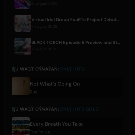
8 awgust 2026
Virtual Idol Group FouRTe Project Debuts with 'ALL IN' Album Produced by m-flo's ☆Taku Takahashi
7 awgust 2026
BLACK TORCH Episode 6 Preview and Streaming Details
7 awgust 2026
ŞU WAGT OÝNAÝAN:
ONLY HITS
Not What’s Going On
Ruel
ŞU WAGT OÝNAÝAN:
ONLY HITS GOLD
Every Breath You Take
The Police