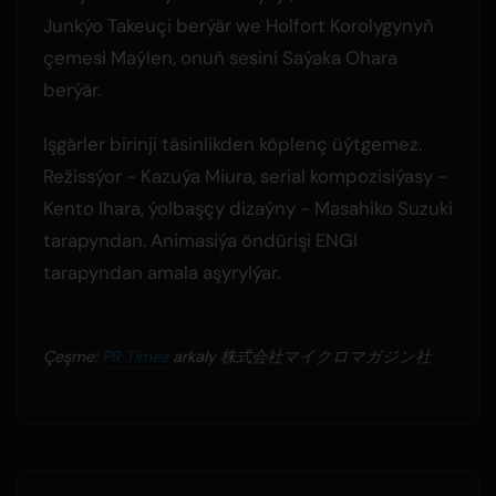
Junkýo Takeuçi berýär we Holfort Korolygynyň
çemesi Maýlen, onuň sesini Saýaka Ohara
berýär.
Işgärler birinji täsinlikden köplenç üýtgemez.
Režissýor - Kazuýa Miura, serial kompozisiýasy -
Kento Ihara, ýolbaşçy dizaýny - Masahiko Suzuki
tarapyndan. Animasiýa öndürişi ENGI
tarapyndan amala aşyrylýar.
Çeşme:
PR Times
arkaly 株式会社マイクロマガジン社