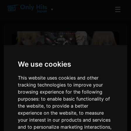
☰
▼
We use cookies
This website uses cookies and other
tracking technologies to improve your
browsing experience for the following
purposes:
to enable basic functionality of
'Görüşme Simulyasiýasynda
the website
,
to provide a better
Gylyp Galmak' 2-nji Täsinli 8-
experience on the website
,
to measure
your interest in our products and services
nji Iýulda Täze Ýolbaşçylar
and to personalize marketing interactions
,