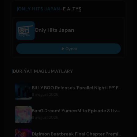
ONLY HITS JAPAN
-E ALTYŞ
Only Hits Japan
Oynat
DÜRIÝAT MAGLUMATLARY
BILLY BOO Releases 'Parallel Night-EP' Featuring TV Drama Theme Song
8 awgust 2026
BanG Dream! Yume∞Mita Episode 8 Live Clip Released
8 awgust 2026
Digimon Beatbreak Final Chapter Premieres August 9, Free Episode Batch on YouTube