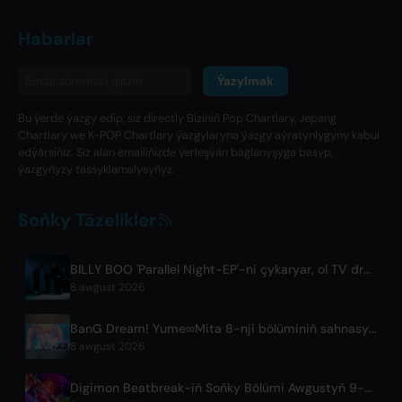
Habarlar
Ýazylmak
Bu ýerde ýazgy edip, siz directly Biziniň Pop Chartlary, Jepang
Chartlary we K-POP Chartlary ýazgylaryna ýazgy aýratynlygyny kabul
edýärsiňiz. Siz alan emailiňizde ýerleşýän baglanyşyga basyp,
ýazgyňyzy tassyklamalysyňyz.
Soňky Täzelikler
BILLY BOO 'Parallel Night-EP'-ni çykaryar, ol TV drama temasy sazyny öz içine alýar
8 awgust 2026
BanG Dream! Yume∞Mita 8-nji bölüminiň sahnasy ýaylym edildi
8 awgust 2026
Digimon Beatbreak-iň Soňky Bölümi Awgustyň 9-ynda Başlaýar, YouTubeda Mugt Bölümler Topary