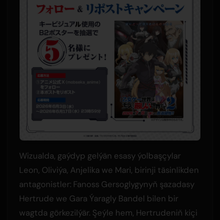
Wizualda, gaýdyp gelýän esasy ýolbaşçylar
Leon, Oliviýa, Anjelika we Mari, birinji täsinlikden
antagonistler: Fanoss Gersoglygynyň şazadasy
Hertrude we Gara Ýaragly Bandel bilen bir
wagtda görkezilýär. Şeýle hem, Hertrudeniň kiçi