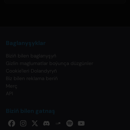
Baglanyşyklar
Biziň bilen baglanyşyň
Gizlin maglumatlar boýunça düzgünler
Cookie'leri Dolandyryň
Biz bilen reklama beriň
Merç
API
Biziň bilen gatnaş