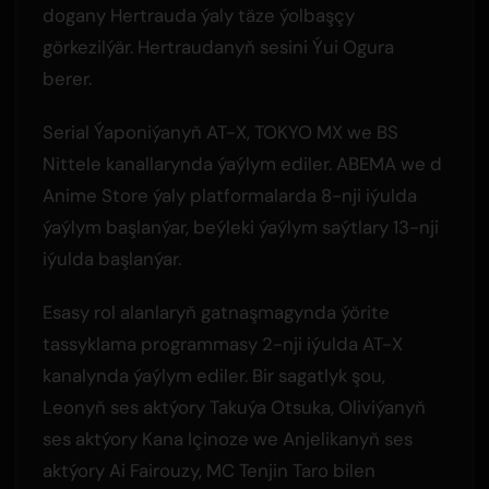
dogany Hertrauda ýaly täze ýolbaşçy
görkezilýär. Hertraudanyň sesini Ýui Ogura
berer.
Serial Ýaponiýanyň AT-X, TOKYO MX we BS
Nittele kanallarynda ýaýlym ediler. ABEMA we d
Anime Store ýaly platformalarda 8-nji iýulda
ýaýlym başlanýar, beýleki ýaýlym saýtlary 13-nji
iýulda başlanýar.
Esasy rol alanlaryň gatnaşmagynda ýörite
tassyklama programmasy 2-nji iýulda AT-X
kanalynda ýaýlym ediler. Bir sagatlyk şou,
Leonyň ses aktýory Takuýa Otsuka, Oliviýanyň
ses aktýory Kana Içinoze we Anjelikanyň ses
aktýory Ai Fairouzy, MC Tenjin Taro bilen