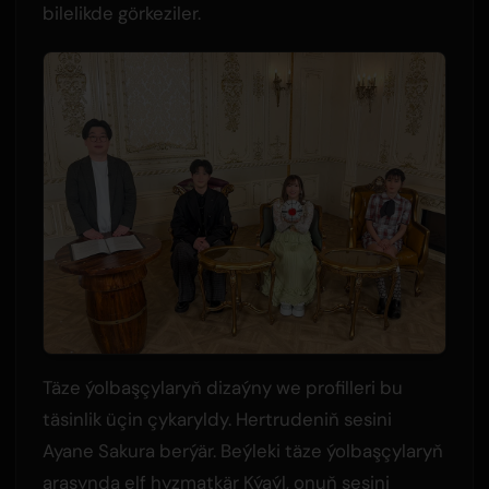
bilelikde görkeziler.
Täze ýolbaşçylaryň dizaýny we profilleri bu
täsinlik üçin çykaryldy. Hertrudeniň sesini
Ayane Sakura berýär. Beýleki täze ýolbaşçylaryň
arasynda elf hyzmatkär Kýaýl, onuň sesini