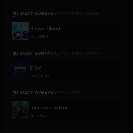
ŞU WAGT OÝNAÝAN:
ONLY HITS JAPAN
Flower Cloud
SixTONES
ŞU WAGT OÝNAÝAN:
ONLY HITS K-POP
STAY
Stray Kids
ŞU WAGT OÝNAÝAN:
TOP HITS
i deserve better.
Bella Kay