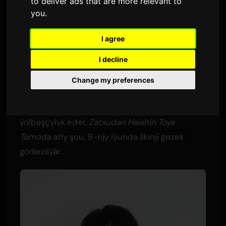
Başladýar
to deliver ads that are more relevant to
you
.
Sam
tarapyndan
3 iýun 2026
I agree
Iňlis dilinden terjime edilmiştir
I decline
2,259 gezek görüldidi
Change my preferences
Ses aktýory Kikunosuke Toya we komedian ORE
Tomoda täze sekiz bölümli gürrüň seriýasyny
ýolbaşçylyk eder.
Zatsudan Haishin Toya
Tomoda
atly şou, 9-njy iýunda ilkinji gezek
görkezilýär.