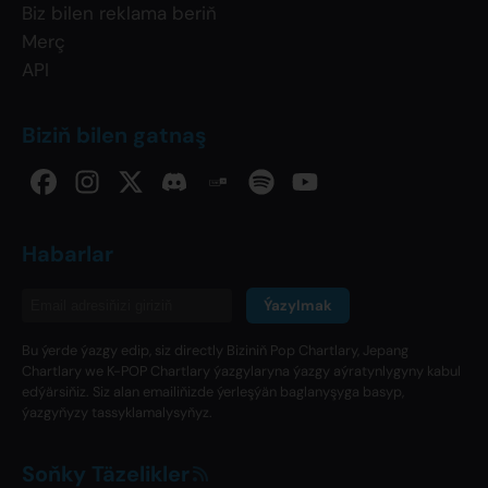
Biz bilen reklama beriň
Merç
API
Biziň bilen gatnaş
Habarlar
Ýazylmak
Bu ýerde ýazgy edip, siz directly Biziniň Pop Chartlary, Jepang
Chartlary we K-POP Chartlary ýazgylaryna ýazgy aýratynlygyny kabul
edýärsiňiz. Siz alan emailiňizde ýerleşýän baglanyşyga basyp,
ýazgyňyzy tassyklamalysyňyz.
Soňky Täzelikler