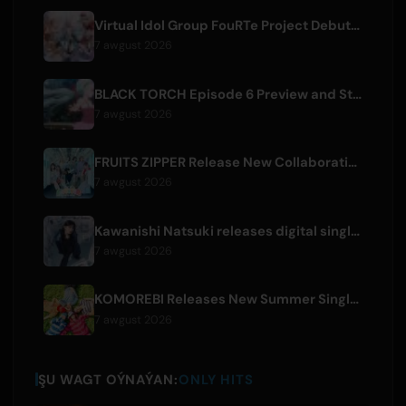
Virtual Idol Group FouRTe Project Debuts with 'ALL IN' Album Produced by m-flo's ☆Taku Takahashi
7 awgust 2026
BLACK TORCH Episode 6 Preview and Streaming Details
7 awgust 2026
FRUITS ZIPPER Release New Collaboration Song '1,2,3,FOOOOUR'
7 awgust 2026
Kawanishi Natsuki releases digital single 'Sayonara wa Ichiban Kirei na Atashi de'
7 awgust 2026
KOMOREBI Releases New Summer Single 'Letsu Natsu'
7 awgust 2026
ŞU WAGT OÝNAÝAN:
ONLY HITS