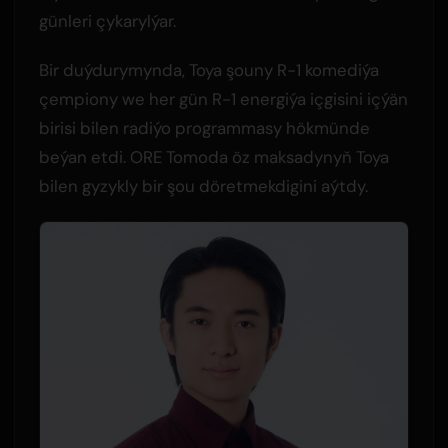
günleri çykarylýar.
Bir duýdurymynda, Toya şouny R-1 komediýa
çempiony we her gün R-1 energiýa içgisini içýän
birisi bilen radiýo programmasy hökmünde
beýan etdi. ORE Tomoda öz maksadynyň Toya
bilen gyzykly bir şou döretmekdigini aýtdy.