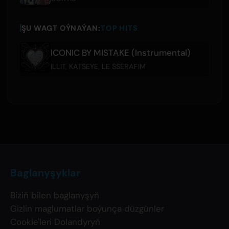
ŞU WAGT OÝNAÝAN:
TOP HITS
ICONIC BY MISTAKE (Instrumental)
ILLIT
,
KATSEYE
,
LE SSERAFIM
Baglanyşyklar
Biziň bilen baglanyşyň
Gizlin maglumatlar boýunça düzgünler
Cookie'leri Dolandyryň