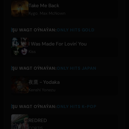
Take Me Back
Kygo
,
Max McNown
ŞU WAGT OÝNAÝAN:
ONLY HITS GOLD
I Was Made For Lovin' You
Kiss
ŞU WAGT OÝNAÝAN:
ONLY HITS JAPAN
夜鷹 - Yodaka
Kenshi Yonezu
ŞU WAGT OÝNAÝAN:
ONLY HITS K-POP
REDRED
CORTIS