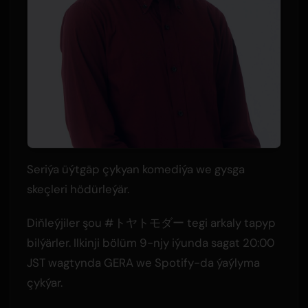
Seriýa üýtgäp çykyan komediýa we gysga
skeçleri hödürleýär.
Diňleýjiler şou #トヤトモダー tegi arkaly tapyp
bilýärler. Ilkinji bölüm 9-njy iýunda sagat 20:00
JST wagtynda GERA we Spotify-da ýaýlyma
çykýar.