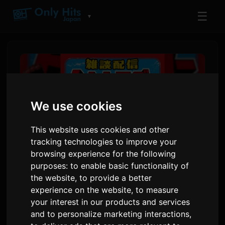
☰
▼
We use cookies
This website uses cookies and other
tracking technologies to improve your
browsing experience for the following
purposes:
to enable basic functionality of
Ses Aktýory Kikunosuke Toya
the website
,
to provide a better
experience on the website
,
to measure
we Komedian ORE Tomoda
your interest in our products and services
Täze Gürrüň Berlyşini
and to personalize marketing interactions
,