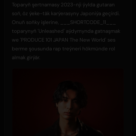
Toparyň şertnamasy 2023-nji ýylda gutaran
soň, öz ýeke-täk karýerasyny Japoniýa geçirdi.
Onuň soňky işlerine, ___SHORTCODE_11___
toparynyň 'Unleashed' aýdymynda gatnaşmak
we 'PRODUCE 101 JAPAN The New World' ses
berme şousunda rap treýneri hökmünde rol
almak girýär.