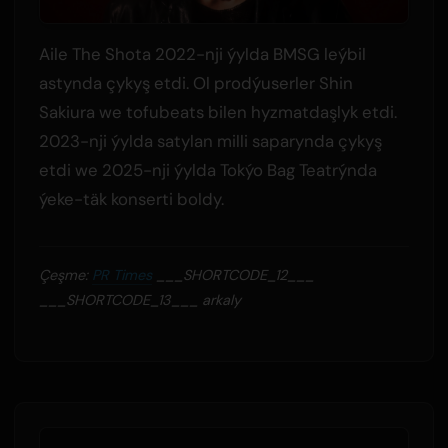
Aile The Shota 2022-nji ýylda BMSG leýbil
astynda çykyş etdi. Ol prodýuserler Shin
Sakiura we tofubeats bilen hyzmatdaşlyk etdi.
2023-nji ýylda satylan milli saparynda çykyş
etdi we 2025-nji ýylda Tokýo Bag Teatrýnda
ýeke-täk konserti boldy.
Çeşme:
PR Times
___SHORTCODE_12___
___SHORTCODE_13___ arkaly