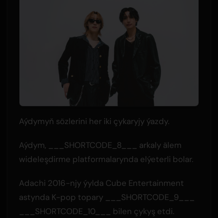
Aýdymyň sözlerini her iki çykaryjy ýazdy.
Aýdym, ___SHORTCODE_8___ arkaly älem
wideleşdirme platformalarynda elýeterli bolar.
Adachi 2016-njy ýylda Cube Entertainment
astynda K-pop topary ___SHORTCODE_9___
___SHORTCODE_10___ bilen çykyş etdi.