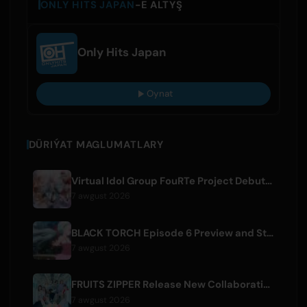
ONLY HITS JAPAN
-E ALTYŞ
Only Hits Japan
Oynat
DÜRIÝAT MAGLUMATLARY
Virtual Idol Group FouRTe Project Debuts with 'ALL IN' Album Produced by m-flo's ☆Taku Takahashi
7 awgust 2026
BLACK TORCH Episode 6 Preview and Streaming Details
7 awgust 2026
FRUITS ZIPPER Release New Collaboration Song '1,2,3,FOOOOUR'
7 awgust 2026