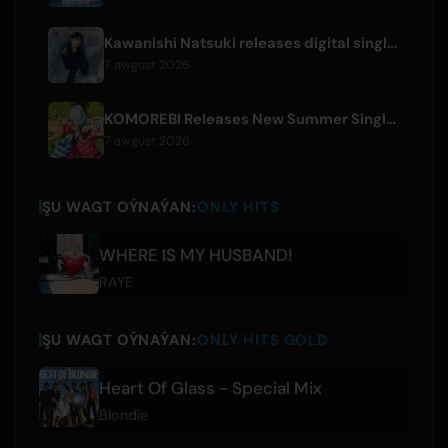
Kawanishi Natsuki releases digital single 'Sayonara wa Ichiban Kirei na Atashi de'
7 awgust 2026
KOMOREBI Releases New Summer Single 'Letsu Natsu'
7 awgust 2026
ŞU WAGT OÝNAÝAN:
ONLY HITS
WHERE IS MY HUSBAND!
RAYE
ŞU WAGT OÝNAÝAN:
ONLY HITS GOLD
Heart Of Glass - Special Mix
Blondie