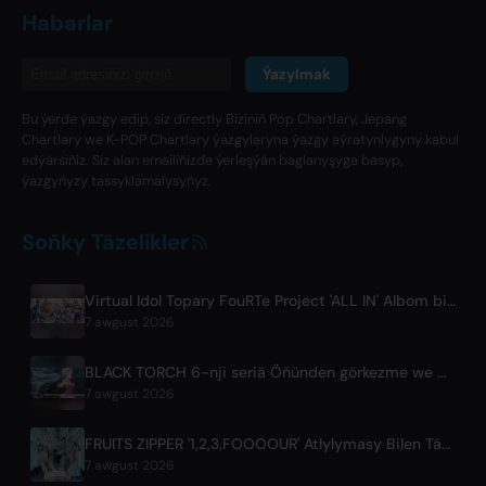
Habarlar
Ýazylmak
Bu ýerde ýazgy edip, siz directly Biziniň Pop Chartlary, Jepang
Chartlary we K-POP Chartlary ýazgylaryna ýazgy aýratynlygyny kabul
edýärsiňiz. Siz alan emailiňizde ýerleşýän baglanyşyga basyp,
ýazgyňyzy tassyklamalysyňyz.
Soňky Täzelikler
Virtual Idol Topary FouRTe Project 'ALL IN' Albom bilen Debyut Edýär, m-flo-nuň ☆Taku Takahashi Öndürdi
7 awgust 2026
BLACK TORCH 6-nji seriä Öňünden görkezme we Geçiriş Jikme-jiklikleri
7 awgust 2026
FRUITS ZIPPER '1,2,3,FOOOOUR' Atlylymasy Bilen Täze Hyzmatdaşlyk Aýdymyny Çykardy
7 awgust 2026