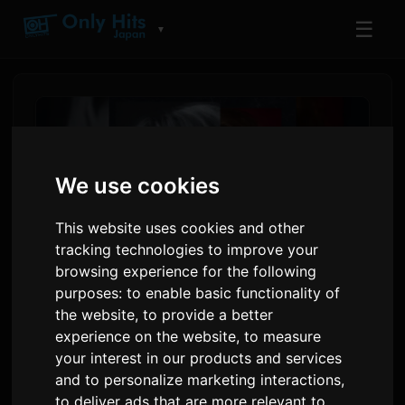
☰
▼
We use cookies
This website uses cookies and other
tracking technologies to improve your
browsing experience for the following
purposes:
to enable basic functionality of
the website
,
to provide a better
Yuto Adachi, Aile The Shota
experience on the website
,
to measure
bilen täze aýdymy 'Hate to
your interest in our products and services
LOVE YOU' çykarýar
and to personalize marketing interactions
,
to deliver ads that are more relevant to