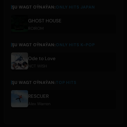
ŞU WAGT OÝNAÝAN:
ONLY HITS JAPAN
GHOST HOUSE
ROIROM
ŞU WAGT OÝNAÝAN:
ONLY HITS K-POP
Ode to Love
NCT WISH
ŞU WAGT OÝNAÝAN:
TOP HITS
RESCUER
Alex Warren