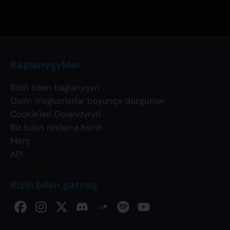
Baglanyşyklar
Biziň bilen baglanyşyň
Gizlin maglumatlar boýunça düzgünler
Cookie'leri Dolandyryň
Biz bilen reklama beriň
Merç
API
Biziň bilen gatnaş