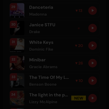
Danceteria
29
▼
13
Madonna
Janice STFU
30
=
Drake
White Keys
31
▼
20
Dominic Fike
Minibar
32
▼
26
Gracie Abrams
The Time Of My Life
33
▼
10
Benson Boone
The light in the painting
34
NEW
Lizzy McAlpine