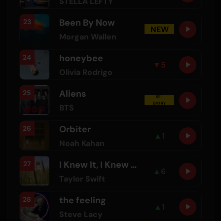
STELLA LEFTY
Been By Now
23
NEW
Morgan Wallen
honeybee
24
▼
5
Olivia Rodrigo
Aliens
25
RE-
ENTRY
BTS
Orbiter
26
▲
1
Noah Kahan
I Knew It, I Knew You - From "Toy Story 5"
27
▲
6
Taylor Swift
the feeling
28
▲
1
Steve Lacy