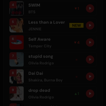
SWIM
4
▼
1
BTS
Less than a Lover
5
NEW
JENNIE
Self Aware
6
▼
4
Temper City
stupid song
7
=
Olivia Rodrigo
Dai Dai
8
=
Shakira
,
Burna Boy
drop dead
9
▲
1
Olivia Rodrigo