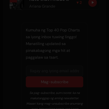
▼
2
Ariana Grande
Kumuha ng Top 40 Pop Charts
sa iyong inbox tuwing linggo!
Manatiling updated sa
pinakabagong mga hit at
paggalaw sa tsart.
Mag-subscribe
Sa pag-subscribe, sum соглас ka na
makatanggap ng aming newsletter.
Maaari kang mag-unsubscribe anumang
oras. Iginagalang namin ang iyong