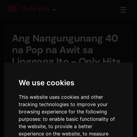
☰
▼
Ang Nangungunang 40
na Pop na Awit sa
Linggong Ito - Only Hits
Charts
We use cookies
Ni
Sam
5 Agosto 2026
664 na view
This website uses cookies and other
tracking technologies to improve your
ADÉLA
ay gumawa ng malaking pagpasok
browsing experience for the following
nitong Biyernes habang ang
Ain't In LA
ay
purposes:
to enable basic functionality of
deklaradong nag-debyu sa
No. 1
, at
the website
,
to provide a better
nagpabagsak sa kanta ni
Ariana Grande
na
hate
experience on the website
,
to measure