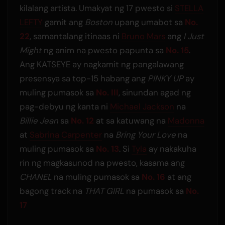
kilalang artista. Umakyat ng 17 pwesto si
STELLA
LEFTY
gamit ang
Boston
upang umabot sa
No.
22
, samantalang itinaas ni
Bruno Mars
ang
I Just
Might
ng anim na pwesto papunta sa
No. 15
.
Ang KATSEYE ay nagkamit ng pangalawang
presensya sa top-15 habang ang
PINKY UP
ay
muling pumasok sa
No. III
, sinundan agad ng
pag-debyu ng kanta ni
Michael Jackson
na
Billie Jean
sa
No. 12
at sa katuwang na
Madonna
at
Sabrina Carpenter
na
Bring Your Love
na
muling pumasok sa
No. 13
. Si
Tyla
ay nakakuha
rin ng magkasunod na pwesto, kasama ang
CHANEL
na muling pumasok sa
No. 16
at ang
bagong track na
THAT GIRL
na pumasok sa
No.
17