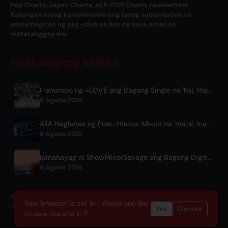
Pop Charts, Japan Charts, at K-POP Charts newsletters.
Kailangan mong kumpirmahin ang iyong subscription sa
pamamagitan ng pag-click sa link na nasa email na
matatanggap mo.
Pinakabagong Balita
I-anunsyo ng =LOVE ang Bagong Single na 'Koi, Hajimemashita.' at mga Konsiyerto sa Tokyo Dome
8 Agosto 2026
AliA Naglabas ng Post-Hiatus Album na 'mate', Inanunsyo ang Tokyo Live
8 Agosto 2026
Ipinahayag ni ShowMinorSavage ang Bagong Digital Single na 'Gradation'
8 Agosto 2026
© 2026 OnlyHit. All rights reserved. - Metadata provided by
Your browser is set to . Would you like
ACRCloud
Yes
Dismiss
to view the site in ?