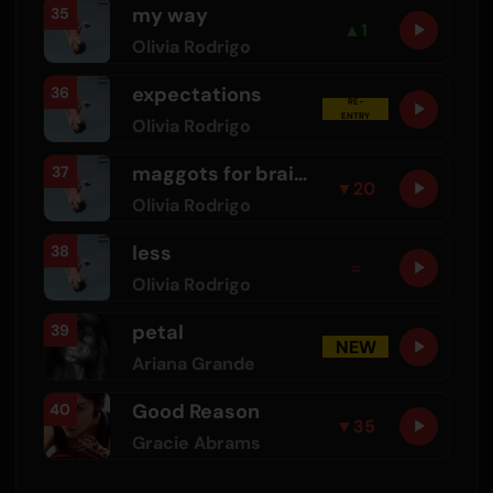
my way
35
▲
1
Olivia Rodrigo
expectations
36
RE-
ENTRY
Olivia Rodrigo
maggots for brains
37
▼
20
Olivia Rodrigo
less
38
=
Olivia Rodrigo
petal
39
NEW
Ariana Grande
Good Reason
40
▼
35
Gracie Abrams