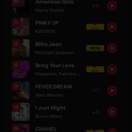
American Girls
10
▼
6
Harry Styles
PINKY UP
11
RE-
ENTRY
KATSEYE
Billie Jean
12
NEW
Michael Jackson
Bring Your Love
13
RE-
ENTRY
Madonna
,
Sabrina Carpenter
FEVER DREAM
14
▼
1
Alex Warren
I Just Might
15
▲
6
Bruno Mars
CHANEL
16
RE-