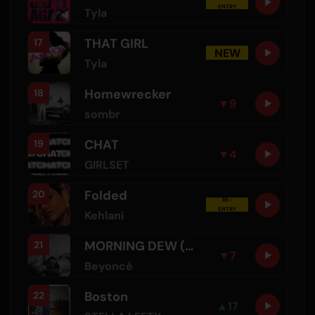
ENTRY
Tyla
THAT GIRL
17
NEW
Tyla
Homewrecker
18
▼
9
sombr
CHAT
19
▼
4
GIRLSET
Folded
20
RE-
ENTRY
Kehlani
MORNING DEW (DONK)
21
▼
7
Beyoncé
Boston
22
▲
17