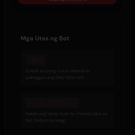
Mga Utos ng Bot
/join
Sumali sa iyong voice channel at
pakinggan ang Only Hits LIVE!
/setup <channel>
Itakda ang isang tiyak na channel para sa
bot (Admin lamang)