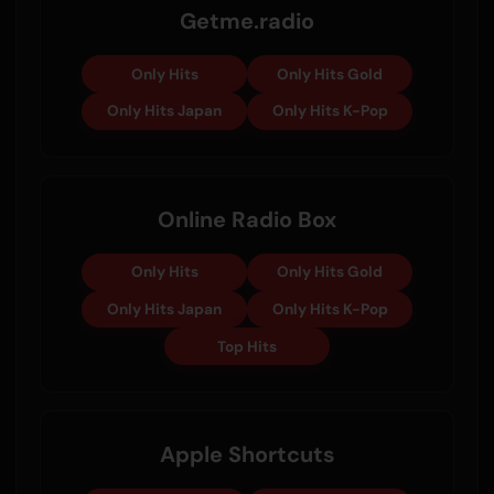
Getme.radio
Only Hits
Only Hits Gold
Only Hits Japan
Only Hits K-Pop
Online Radio Box
Only Hits
Only Hits Gold
Only Hits Japan
Only Hits K-Pop
Top Hits
Apple Shortcuts