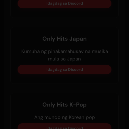
Idagdag sa Discord
Only Hits Japan
Kumuha ng pinakamahusay na musika
mula sa Japan
Idagdag sa Discord
Only Hits K-Pop
Ang mundo ng Korean pop
Idagdag sa Discord