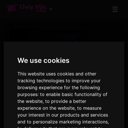
☰
▼
We use cookies
This website uses cookies and other
ARTISTA
tracking technologies to improve your
ENHYPEN
browsing experience for the following
purposes:
to enable basic functionality of
Mga Track at Album na Pinatugtog sa Only Hits
the website
,
to provide a better
experience on the website
,
to measure
26
6
your interest in our products and services
MGA TRACK
MGA ALBUM
and to personalize marketing interactions
,
480