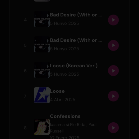
Bad Desire (With or Without You)
4
5 Hunyo 2025
Bad Desire (With or Without You) (English Ver.)
5
5 Hunyo 2025
Loose (Korean Ver.)
6
5 Hunyo 2025
Loose
7
4 Abril 2025
Confessions
kasama si
Flo Rida
,
Paul
8
Russell
10 Enero 2025