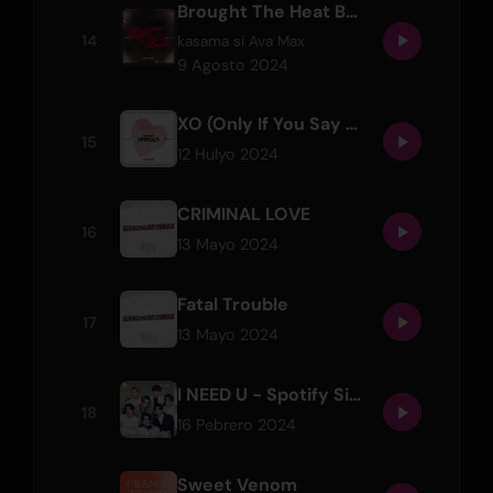
Brought The Heat Back (Feat. Ava Max)
14
kasama si
Ava Max
9 Agosto 2024
XO (Only If You Say Yes)
15
12 Hulyo 2024
CRIMINAL LOVE
16
13 Mayo 2024
Fatal Trouble
17
13 Mayo 2024
I NEED U - Spotify Singles
18
16 Pebrero 2024
Sweet Venom