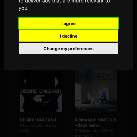
to deliver ads that are more relevant to
MGA AIRPLAY · 90 ARAW
you
.
16 Enero 2026
I agree
PINAKABAGONG LABAS
I decline
Change my preferences
Mga Album
DESIRE : UNLEASH
ROMANCE : UNTOLD
-daydream-
5 Hunyo 2025 · 3 mga
11 Nobyembre 2024 · 3
track
mga track