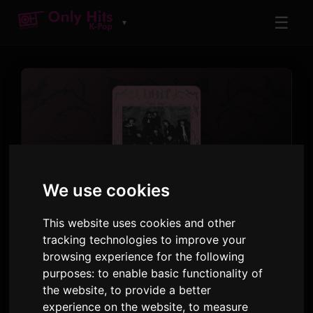
☰
▼
ARTISTA
We use cookies
Stray Kids
This website uses cookies and other
Mga Track at Album na Pinatugtog sa Only Hits
tracking technologies to improve your
browsing experience for the following
43
10
purposes:
to enable basic functionality of
MGA TRACK
MGA ALBUM
the website
,
to provide a better
experience on the website
,
to measure
807