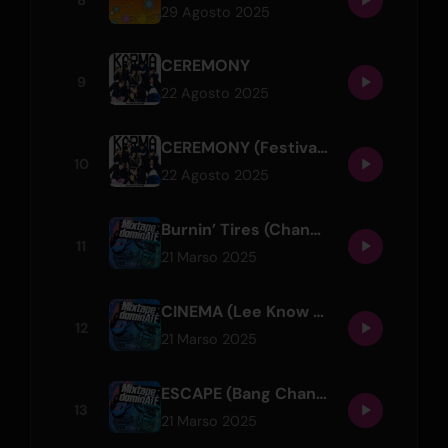
8
29 Agosto 2025
CEREMONY
9
22 Agosto 2025
CEREMONY (Festival Version)
10
22 Agosto 2025
Burnin’ Tires (Changbin & I.N)
11
21 Marso 2025
CINEMA (Lee Know & Seungmin)
12
21 Marso 2025
ESCAPE (Bang Chan & Hyunjin)
13
21 Marso 2025