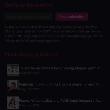
Balita sa Newsletter
Mag-subscribe
Sa pag-subscribe dito, direkta kang nag-subscribe sa aming Pop
Charts, Japan Charts, at K-POP Charts newsletters. Kailangan mong
kumpirmahin ang iyong subscription sa pamamagitan ng pag-click sa
link na nasa email na matatanggap mo.
Pinakabagong Balita
TV Anime na 'Shozen' Inanunsyong Magpe-premiere sa Abril 2027 sa Fuji TV
6 Agosto 2026
Paglabas ni Sagiri Sol ng bagong single na 'next to your love' matapos ang kanyang pahinga
6 Agosto 2026
Kizuna AI, Lumalakas ang Pakikipagtulungan sa Asobisystem Bago ang 10th Anniversary World Tour
6 Agosto 2026