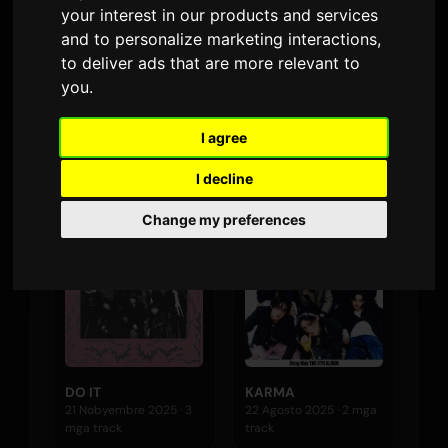
your interest in our products and services
MGA AIRPLAY · 90 ARAW
and to personalize marketing interactions
,
31 Hulyo 2026
to deliver ads that are more relevant to
PINAKABAGONG LABAS
you
.
I agree
I decline
Mga Album
Change my preferences
DO IT
KARMA
21 Nobyembre 2025 · 3
22 Agosto 2025 · 2 mga
mga track
track