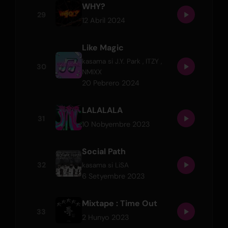
WHY?
29
12 Abril 2024
Like Magic
kasama si
J.Y. Park
,
ITZY
,
30
NMIXX
20 Pebrero 2024
LALALALA
31
10 Nobyembre 2023
Social Path
32
kasama si
LiSA
6 Setyembre 2023
Mixtape : Time Out
33
2 Hunyo 2023