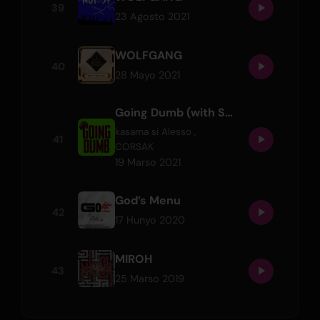
39
23 Agosto 2021
WOLFGANG
40
28 Mayo 2021
Going Dumb (with Stray Kids)
kasama si
Alesso
,
41
CORSAK
19 Marso 2021
God’s Menu
42
17 Hunyo 2020
MIROH
43
25 Marso 2019