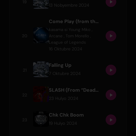
19
13 Nobyembre 2024
Come Play (from the series Arcane League of Legends)
kasama si
Young Miko
,
20
Arcane
,
Tom Morello
,
League of Legends
16 Oktubre 2024
Falling Up
21
7 Oktubre 2024
SLASH (From “Deadpool & Wolverine”)
22
23 Hulyo 2024
Chk Chk Boom
23
19 Hulyo 2024