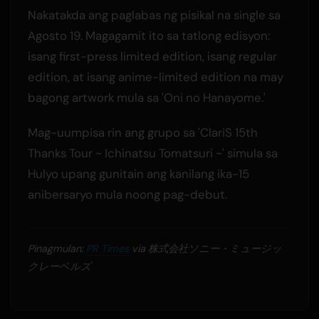
Nakatakda ang paglabas ng pisikal na single sa
Agosto 19. Magagamit ito sa tatlong edisyon:
isang first-press limited edition, isang regular
edition, at isang anime-limited edition na may
bagong artwork mula sa 'Oni no Hanayome.'
Mag-uumpisa rin ang grupo sa 'ClariS 15th
Thanks Tour ~ Ichinatsu Tomatsuri ~' simula sa
Hulyo upang gunitain ang kanilang ika-15
anibersaryo mula noong pag-debut.
Pinagmulan:
PR Times
via 株式会社ソニー・ミュージッ
クレーベルズ