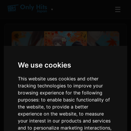
☰
▼
We use cookies
This website uses cookies and other
tracking technologies to improve your
browsing experience for the following
purposes:
to enable basic functionality of
Inilabas ni ClariS ang bagong
the website
,
to provide a better
awiting 'Hitokoto' para sa
experience on the website
,
to measure
your interest in our products and services
anime na 'Oni no Hanayome'
and to personalize marketing interactions
,