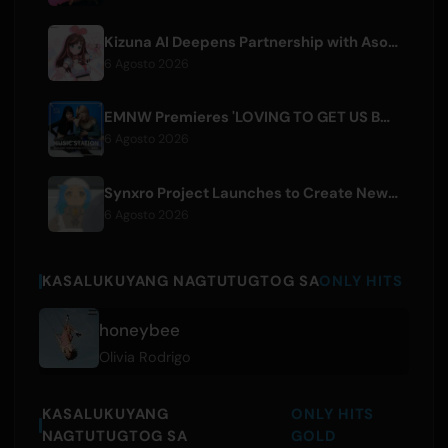
Kizuna AI Deepens Partnership with Asobisystem Ahead of 10th Anniversary World Tour
6 Agosto 2026
EMNW Premieres 'LOVING TO GET US BY' Music Video on August 7
6 Agosto 2026
Synxro Project Launches to Create New IP from Fictional Anime Openings
6 Agosto 2026
KASALUKUYANG NAGTUTUGTOG SA
ONLY HITS
honeybee
Olivia Rodrigo
KASALUKUYANG
ONLY HITS
NAGTUTUGTOG SA
GOLD