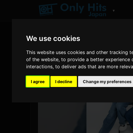
▼
We use cookies
This website uses cookies and other tracking 
of the website
,
to provide a better experience 
interactions
,
to deliver ads that are more relev
I agree
I decline
Change my preferences