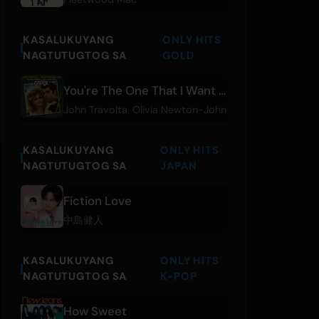
KASALUKUYANG
ONLY HITS
NAGTUTUGTOG SA
GOLD
You're The One That I Want - From “Grease”
John Travolta
,
Olivia Newton-John
KASALUKUYANG
ONLY HITS
NAGTUTUGTOG SA
JAPAN
Fiction Love
中島健人
KASALUKUYANG
ONLY HITS
NAGTUTUGTOG SA
K-POP
How Sweet