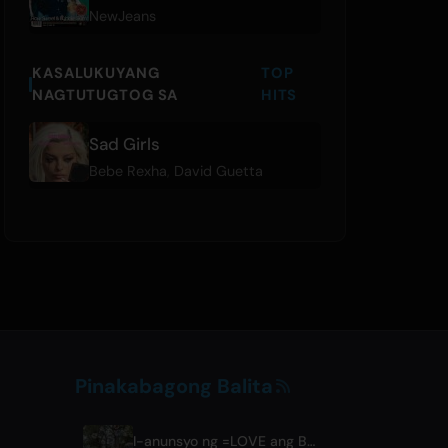
NewJeans
KASALUKUYANG
TOP
NAGTUTUGTOG SA
HITS
Sad Girls
Bebe Rexha
,
David Guetta
Pinakabagong Balita
I-anunsyo ng =LOVE ang Bagong Single na 'Koi, Hajimemashita.' at mga Konsiyerto sa Tokyo Dome