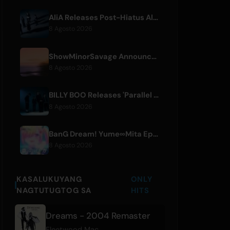
AliA Releases Post-Hiatus Album 'mate', Announces Tokyo Live
8 Agosto 2026
ShowMinorSavage Announces New Digital Single 'Gradation'
8 Agosto 2026
BILLY BOO Releases 'Parallel Night-EP' Featuring TV Drama Theme Song
8 Agosto 2026
BanG Dream! Yume∞Mita Episode 8 Live Clip Released
8 Agosto 2026
KASALUKUYANG
ONLY
NAGTUTUGTOG SA
HITS
Dreams - 2004 Remaster
Fleetwood Mac