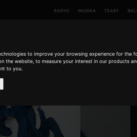
RADYO
MUSIKA
TSART
BAL
technologies to improve your browsing experience for the 
on the website
,
to measure your interest in our products a
ant to you
.