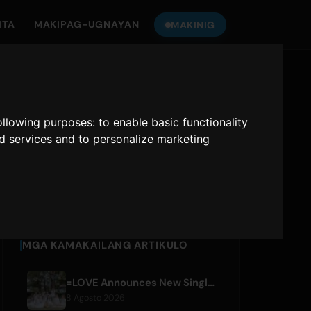
ITA
MAKIPAG-UGNAYAN
MAKINIG
MAKINIG SA
ONLY HITS JAPAN
following purposes:
to enable basic functionality
nd services and to personalize marketing
Only Hits Japan
Mag-play
MGA KAMAKAILANG ARTIKULO
=LOVE Announces New Single 'Koi, Hajimemashita.' and Tokyo Dome Concerts
8 Agosto 2026