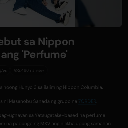
but sa Nippon
ang 'Perfume'
gles
2,466 na view
as noong Hunyo 3 sa ilalim ng Nippon Columbia.
ayos ni Masanobu Sanada ng grupo na
7ORDER
.
kipag-ugnayan sa Yatsugatake-based na perfume
tom na pabango ng MXV ang nilikha upang samahan