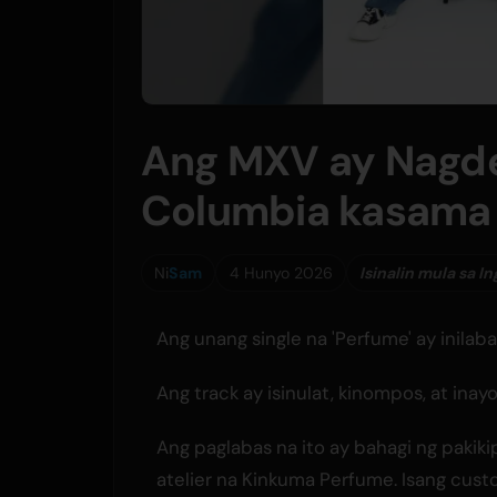
Ang MXV ay Nagde
Columbia kasama 
Ni
Sam
4 Hunyo 2026
Isinalin mula sa In
Ang unang single na 'Perfume' ay inilab
Ang track ay isinulat, kinompos, at in
Ang paglabas na ito ay bahagi ng paki
atelier na Kinkuma Perfume. Isang cus