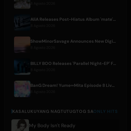
8 Agosto 2026
AliA Releases Post-Hiatus Album 'mate', Announces Tokyo Live
8 Agosto 2026
ShowMinorSavage Announces New Digital Single 'Gradation'
8 Agosto 2026
BILLY BOO Releases 'Parallel Night-EP' Featuring TV Drama Theme Song
8 Agosto 2026
BanG Dream! Yume∞Mita Episode 8 Live Clip Released
8 Agosto 2026
KASALUKUYANG NAGTUTUGTOG SA
ONLY HITS
My Body Isn't Ready