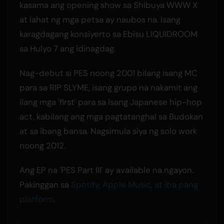
kasama ang opening show sa Shibuya WWW X
at lahat ng mga petsa ay naubos na. Isang
karagdagang konsiyerto sa Ebisu LIQUIDROOM
sa Hulyo 7 ang idinagdag.
Nag-debut si PES noong 2001 bilang isang MC
para sa RIP SLYME, isang grupo na nakamit ang
ilang mga 'first' para sa isang Japanese hip-hop
act, kabilang ang mga pagtatanghal sa Budokan
at sa ibang bansa. Nagsimula siya ng solo work
noong 2012.
Ang EP na 'PES Part III' ay available na ngayon.
Pakinggan sa
Spotify, Apple Music, at iba pang
platform
.