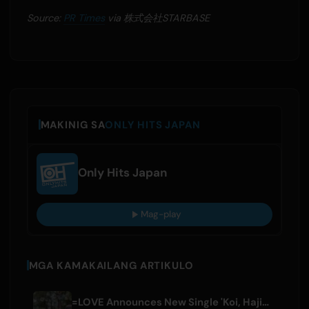
Source:
PR Times
via 株式会社STARBASE
MAKINIG SA
ONLY HITS JAPAN
Only Hits Japan
Mag-play
MGA KAMAKAILANG ARTIKULO
=LOVE Announces New Single 'Koi, Hajimemashita.' and Tokyo Dome Concerts