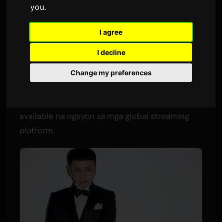
you
.
Ni
Sam
7 Hulyo 2026
Isinalin mula sa Ingles
1,445 na view
I agree
I decline
Si PES, isang founding member ng Japanese
hip-hop group na
RIP SLYME
, ay naglabas ng
Change my preferences
bagong EP na may pamagat na 'PES Part III'. Ang
koleksyong binubuo ng limang track ay
available na ngayon sa mga global streaming
platform.