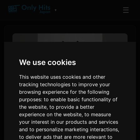
☰
▼
We use cookies
This website uses cookies and other
tracking technologies to improve your
browsing experience for the following
purposes:
to enable basic functionality of
the website
,
to provide a better
Naglabas ng Bagong EP na
experience on the website
,
to measure
'PES Part III' si PES ng RIP
your interest in our products and services
and to personalize marketing interactions
,
SLYME
to deliver ads that are more relevant to