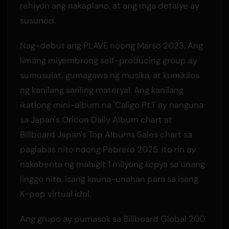
rehiyon ang nakaplano, at ang mga detalye ay
susunod.
Nag-debut ang PLAVE noong Marso 2023. Ang
limang miyembrong self-producing group ay
sumusulat, gumagawa ng musika, at kumikilos
ng kanilang sariling materyal. Ang kanilang
ikatlong mini-album na 'Caligo Pt.1' ay nanguna
sa Japan's Oricon Daily Album chart at
Billboard Japan's Top Albums Sales chart sa
paglabas nito noong Pebrero 2025. Ito rin ay
nakabenta ng mahigit 1 milyong kopya sa unang
linggo nito, isang kauna-unahan para sa isang
K-pop virtual idol.
Ang grupo ay pumasok sa Billboard Global 200