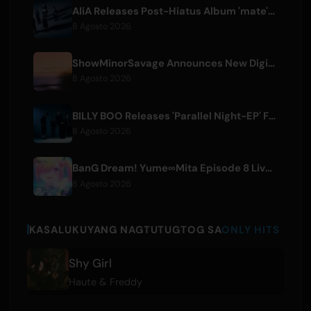
AliA Releases Post-Hiatus Album 'mate', Announces Tokyo Live
8 Agosto 2026
ShowMinorSavage Announces New Digital Single 'Gradation'
8 Agosto 2026
BILLY BOO Releases 'Parallel Night-EP' Featuring TV Drama Theme Song
8 Agosto 2026
BanG Dream! Yume∞Mita Episode 8 Live Clip Released
8 Agosto 2026
KASALUKUYANG NAGTUTUGTOG SA
ONLY HITS
Shy Girl
Haute & Freddy