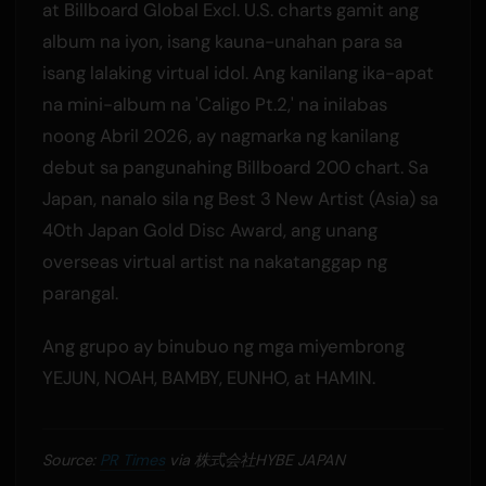
at Billboard Global Excl. U.S. charts gamit ang
album na iyon, isang kauna-unahan para sa
isang lalaking virtual idol. Ang kanilang ika-apat
na mini-album na 'Caligo Pt.2,' na inilabas
noong Abril 2026, ay nagmarka ng kanilang
debut sa pangunahing Billboard 200 chart. Sa
Japan, nanalo sila ng Best 3 New Artist (Asia) sa
40th Japan Gold Disc Award, ang unang
overseas virtual artist na nakatanggap ng
parangal.
Ang grupo ay binubuo ng mga miyembrong
YEJUN, NOAH, BAMBY, EUNHO, at HAMIN.
Source:
PR Times
via 株式会社HYBE JAPAN