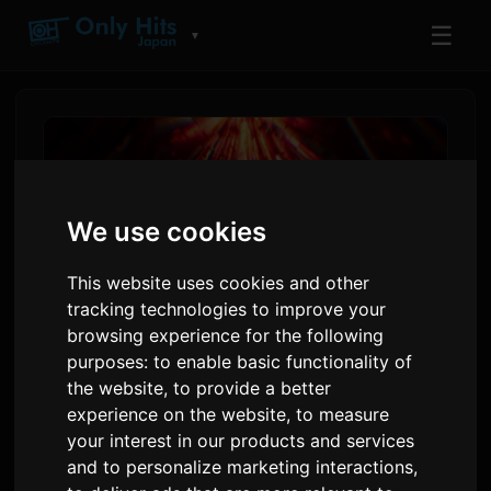
☰
▼
We use cookies
This website uses cookies and other
tracking technologies to improve your
browsing experience for the following
purposes:
to enable basic functionality of
PLAVE Announces First
the website
,
to provide a better
experience on the website
,
to measure
World Tour 'KEEP IT MANIC'
your interest in our products and services
for 2026
and to personalize marketing interactions
,