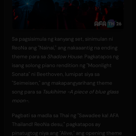
Sa pagsisimula ng kanyang set, sinimulan ni
ReoNa ang "Nainai," ang nakaaantig na ending
theme para sa
Shadow House
. Pagkatapos ng
isang solong piano rendition ng "Moonlight
Sonata" ni Beethoven, lumipat siya sa
"Seimeisen," ang makapangyarihang theme
song para sa
Tsukihime -A piece of blue glass
moon-
.
Pagbati sa madla sa Thai ng "Sawadee ka! AFA
Thailand! ReoNa desu," pagkatapos ay
pinatugtog niya ang "Alive," ang opening theme