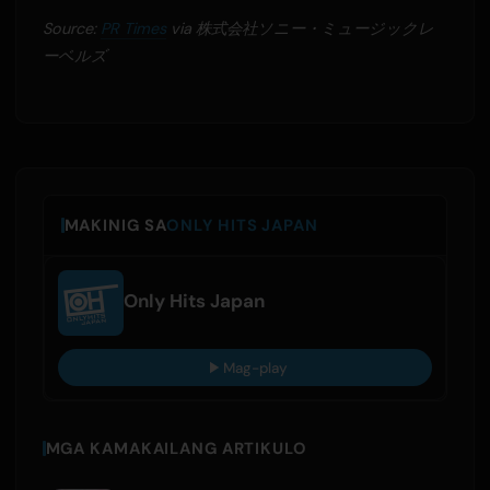
Source:
PR Times
via 株式会社ソニー・ミュージックレ
ーベルズ
MAKINIG SA
ONLY HITS JAPAN
Only Hits Japan
Mag-play
MGA KAMAKAILANG ARTIKULO