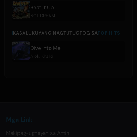
Beat It Up
NCT DREAM
KASALUKUYANG NAGTUTUGTOG SA
TOP HITS
Dive Into Me
Alok
,
Khalid
Mga Link
Makipag-ugnayan sa Amin