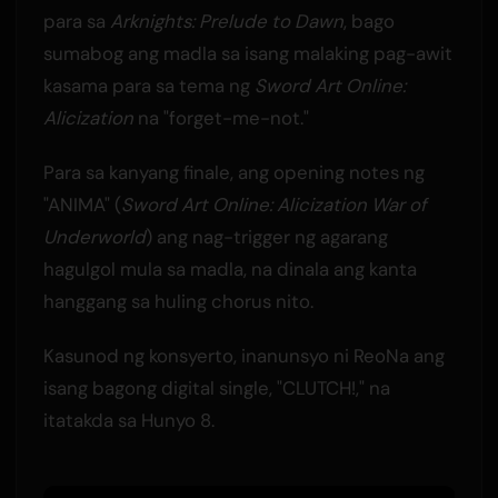
para sa
Arknights: Prelude to Dawn
, bago
sumabog ang madla sa isang malaking pag-awit
kasama para sa tema ng
Sword Art Online:
Alicization
na "forget-me-not."
Para sa kanyang finale, ang opening notes ng
"ANIMA" (
Sword Art Online: Alicization War of
Underworld
) ang nag-trigger ng agarang
hagulgol mula sa madla, na dinala ang kanta
hanggang sa huling chorus nito.
Kasunod ng konsyerto, inanunsyo ni ReoNa ang
isang bagong digital single, "CLUTCH!," na
itatakda sa Hunyo 8.