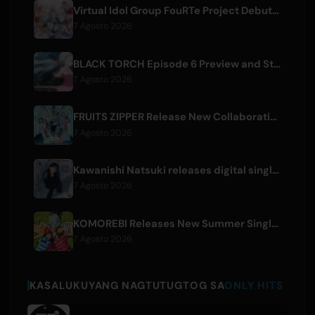
Virtual Idol Group FouRTe Project Debuts with 'ALL IN' Album Produced by m-flo's ☆Taku Takahashi
7 Agosto 2026
BLACK TORCH Episode 6 Preview and Streaming Details
7 Agosto 2026
FRUITS ZIPPER Release New Collaboration Song '1,2,3,FOOOOUR'
7 Agosto 2026
Kawanishi Natsuki releases digital single 'Sayonara wa Ichiban Kirei na Atashi de'
7 Agosto 2026
KOMOREBI Releases New Summer Single 'Letsu Natsu'
7 Agosto 2026
KASALUKUYANG NAGTUTUGTOG SA
ONLY HITS