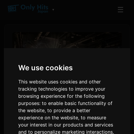
☰
▼
We use cookies
This website uses cookies and other
tracking technologies to improve your
browsing experience for the following
purposes:
to enable basic functionality of
Gumanap si ReoNa sa AFA
the website
,
to provide a better
Thailand 2026, Inanunsyo
experience on the website
,
to measure
ang Bagong Single
your interest in our products and services
and to personalize marketing interactions
,