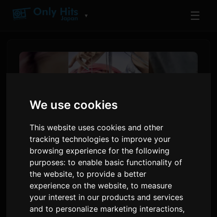
☰
▼
We use cookies
This website uses cookies and other
tracking technologies to improve your
browsing experience for the following
purposes:
to enable basic functionality of
Shihori, Naglabas ng 'When I
the website
,
to provide a better
experience on the website
,
to measure
Decided Not To Die', isang
your interest in our products and services
Kanta na Mula sa Personal na
and to personalize marketing interactions
,