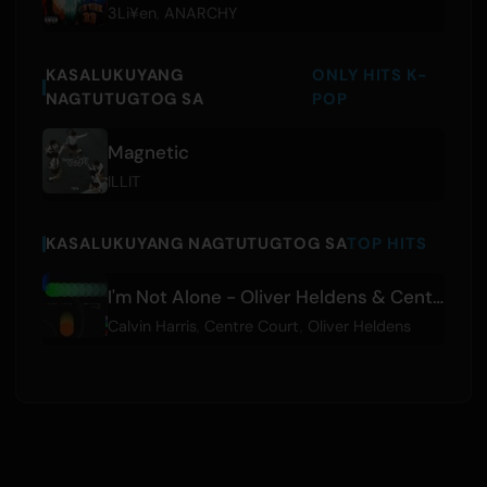
3Li¥en
,
ANARCHY
KASALUKUYANG
ONLY HITS K-
NAGTUTUGTOG SA
POP
Magnetic
ILLIT
KASALUKUYANG NAGTUTUGTOG SA
TOP HITS
I'm Not Alone - Oliver Heldens & Centre Court Remix
Calvin Harris
,
Centre Court
,
Oliver Heldens