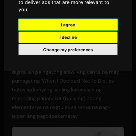
Pagsubok
to deliver ads that are more relevant to
you
.
Ni
Sam
1 Hunyo 2026
Isinalin mula sa Ingles
I agree
2,692 na view
I decline
Si Shihori, isang Los Angeles-based na singer-
Change my preferences
songwriter na nagsulat para kina
Nana Mizuki
at
Momoiro Clover Z
, ay naglabas ng bagong
digital single ngayong araw. Ang kanta, na may
pamagat na 'When I Decided Not To Die,' ay
batay sa kanyang sariling karanasan ng
matinding pananakot (bullying) noong
elementarya na nagtulak sa kanya na pag-
isipan ang pagpapakamatay.