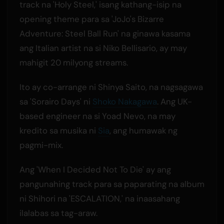
track na 'Holy Steel,' isang kathang-isip na
opening theme para sa 'JoJo's Bizarre
Adventure: Steel Ball Run' na ginawa kasama
ang Italian artist na si Niko Bellisario, ay may
mahigit 20 milyong streams.
Ito ay co-arrange ni Shinya Saito, na nagsagawa
sa 'Sorairo Days' ni
Shoko Nakagawa
. Ang UK-
based engineer na si Yoad Nevo, na may
kredito sa musika ni
Sia
, ang humawak ng
pagmi-mix.
Ang 'When I Decided Not To Die' ay ang
pangunahing track para sa paparating na album
ni Shihori na 'ESCALATION,' na inaasahang
ilalabas sa tag-araw.