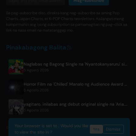
Mag-subscribe
Sa pag-subscribe dito, direkta kang nag-subscribe sa aming Pop
Charts, Japan Charts, at K-POP Charts newsletters. Kailangan mong
kumpirmahin ang iyong subscription sa pamamagitan ng pag-click sa
link na nasa email na matatanggap mo.
Pinakabagong Balita
Naglabas ng Bagong Single na 'Nyantokanyaruru' si Erika Ikuta para sa Aklat-Pambatang 'Fumikiri Neko'
5 Agosto 2026
Horror Film na 'Chilled' Manalo ng Audience Award sa Fantasia Festival
5 Agosto 2026
yagitaro. inilabas ang debut original single na 'Aria.' kasama si Suda Keina
5 Agosto 2026
Your browser is set to . Would you like
© 2026 OnlyHit. All rights reserved. - Metadata provided by
ACRCloud
Yes
Dismiss
to view the site in ?