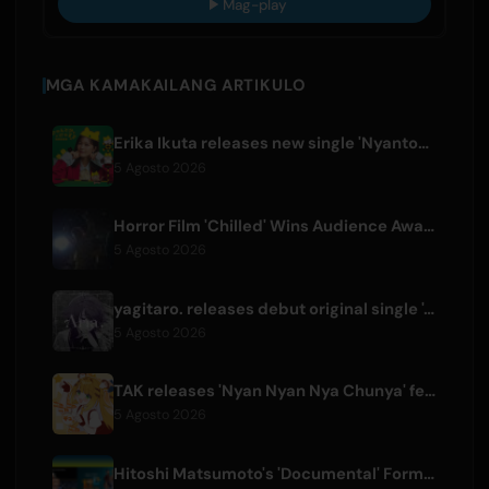
Mag-play
MGA KAMAKAILANG ARTIKULO
Erika Ikuta releases new single 'Nyantokanyaruru' for children's book 'Fumikiri Neko'
5 Agosto 2026
Horror Film 'Chilled' Wins Audience Award at Fantasia Festival
5 Agosto 2026
yagitaro. releases debut original single 'Aria.' with Suda Keina
5 Agosto 2026
TAK releases 'Nyan Nyan Nya Chunya' featuring Kotoha for Zenless Zone Zero
5 Agosto 2026
Hitoshi Matsumoto's 'Documental' Format to Launch US Version