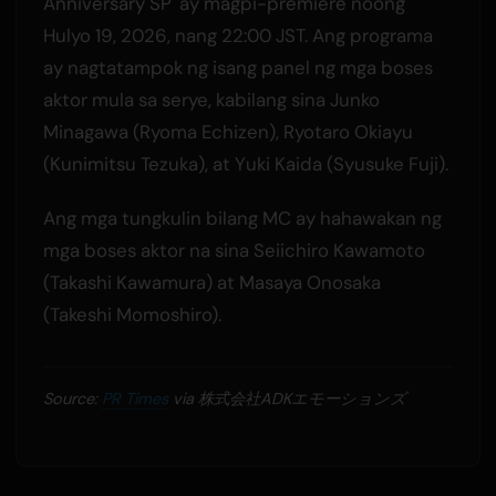
Anniversary SP' ay magpi-premiere noong
Hulyo 19, 2026, nang 22:00 JST. Ang programa
ay nagtatampok ng isang panel ng mga boses
aktor mula sa serye, kabilang sina Junko
Minagawa (Ryoma Echizen), Ryotaro Okiayu
(Kunimitsu Tezuka), at Yuki Kaida (Syusuke Fuji).
Ang mga tungkulin bilang MC ay hahawakan ng
mga boses aktor na sina Seiichiro Kawamoto
(Takashi Kawamura) at Masaya Onosaka
(Takeshi Momoshiro).
Source:
PR Times
via 株式会社ADKエモーションズ