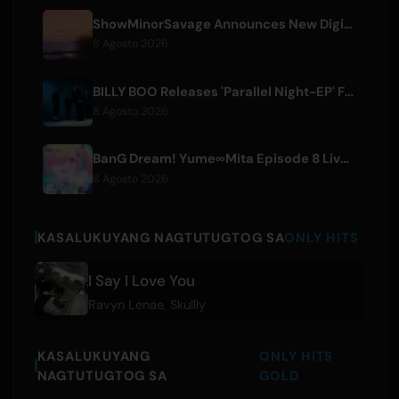
ShowMinorSavage Announces New Digital Single 'Gradation'
8 Agosto 2026
BILLY BOO Releases 'Parallel Night-EP' Featuring TV Drama Theme Song
8 Agosto 2026
BanG Dream! Yume∞Mita Episode 8 Live Clip Released
8 Agosto 2026
KASALUKUYANG NAGTUTUGTOG SA
ONLY HITS
I Say I Love You
Ravyn Lenae
,
Skullly
KASALUKUYANG
ONLY HITS
NAGTUTUGTOG SA
GOLD