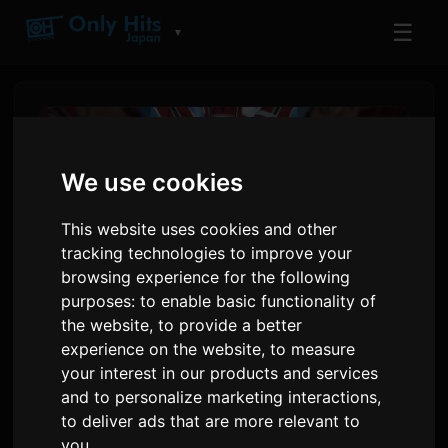
☰
▼
We use cookies
This website uses cookies and other
tracking technologies to improve your
browsing experience for the following
purposes:
to enable basic functionality of
the website
,
to provide a better
experience on the website
,
to measure
Nagsimula na ang
your interest in our products and services
Selebrasyon ng 25th
and to personalize marketing interactions
,
Anniversary ng The Prince of
to deliver ads that are more relevant to
you
.