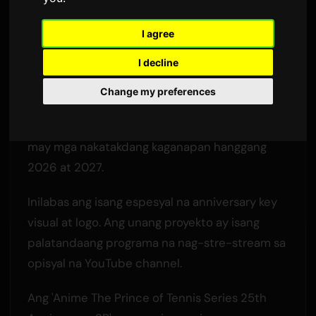
Tennis Anime
I agree
Ni
Sam
4 Hunyo 2026
Isinalin mula sa Ingles
I decline
2,296 na view
Change my preferences
Ang The Prince of Tennis franchise, na
nagsimulang ipalabas noong Oktubre 2001, ay
may mga nakatakdang kaganapan hanggang
2026 at 2027.
Inilabas ang isang espesyal na anniversary key
visual at logo. Ang unang proyekto ay isang
palatandaang programa na nag-stre-stream sa
opisyal na YouTube channel.
Ang 'Anime The Prince of Tennis Series 25th