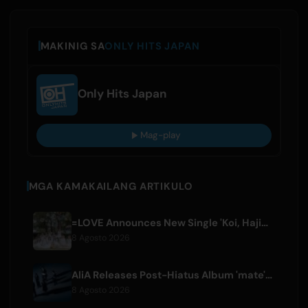
MAKINIG SA
ONLY HITS JAPAN
Only Hits Japan
Mag-play
MGA KAMAKAILANG ARTIKULO
=LOVE Announces New Single 'Koi, Hajimemashita.' and Tokyo Dome Concerts
8 Agosto 2026
AliA Releases Post-Hiatus Album 'mate', Announces Tokyo Live
8 Agosto 2026