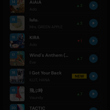
AiAiA
14
▲
3
Ado
lulu.
15
▲
3
Mrs. GREEN APPLE
KIRA
16
▼
1
Ado
Wind's Anthem (feat. suis From Yorushika)
17
▲
7
Eve
I Got Your Back
18
NEW
ILLIT
,
HANA
飛ぶ時
19
▲
7
Vaundy
TACTIC
20