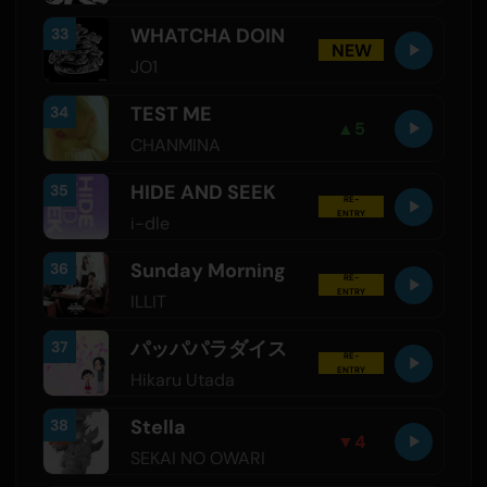
WHATCHA DOIN
33
NEW
JO1
TEST ME
34
▲
5
CHANMINA
HIDE AND SEEK
35
RE-
ENTRY
i-dle
Sunday Morning
36
RE-
ENTRY
ILLIT
パッパパラダイス
37
RE-
ENTRY
Hikaru Utada
Stella
38
▼
4
SEKAI NO OWARI