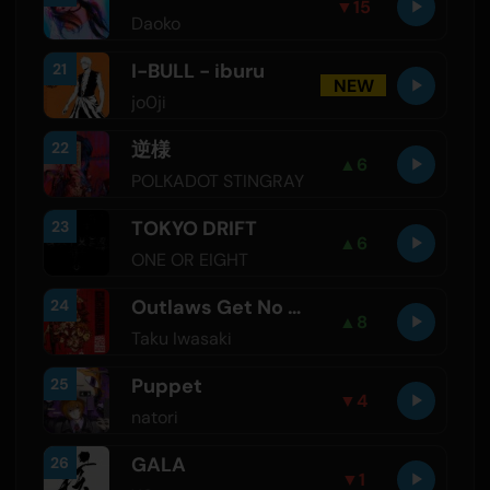
▼
15
Daoko
I-BULL - iburu
21
NEW
jo0ji
逆様
22
▲
6
POLKADOT STINGRAY
TOKYO DRIFT
23
▲
6
ONE OR EIGHT
Outlaws Get No Entry
24
▲
8
Taku Iwasaki
Puppet
25
▼
4
natori
GALA
26
▼
1