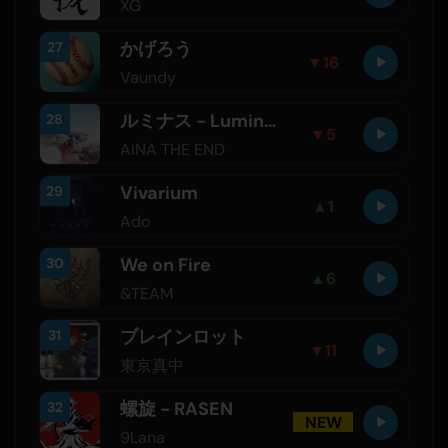
XG
かげろう
27
▼
16
Vaundy
ルミナス - Luminous
28
▼
5
AiNA THE END
Vivarium
29
▲
1
Ado
We on Fire
30
▲
6
&TEAM
ブレインロット
31
▼
11
東京真中
螺旋 - RASEN
32
NEW
9Lana