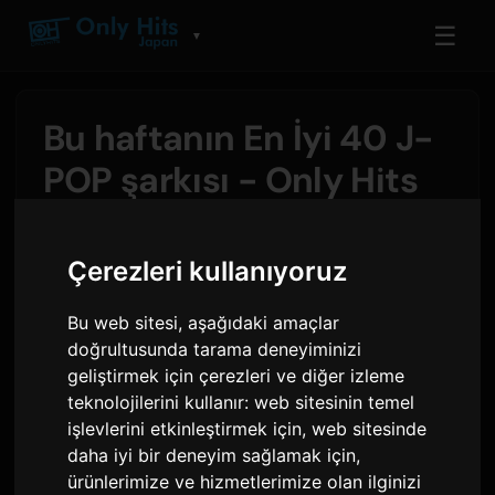
☰
▼
Bu haftanın En İyi 40 J-
POP şarkısı - Only Hits
Japonya Listeleri
Çerezleri kullanıyoruz
Sam
tarafından
5 Ağustos 2026
Bu web sitesi, aşağıdaki amaçlar
CORTIS
zirvedeki yerini koruyor,
REDRED
bu
doğrultusunda tarama deneyiminizi
haftanın listesinde #1 numarada kalarak
geliştirmek için çerezleri ve diğer izleme
teknolojilerini kullanır:
web sitesinin temel
zirvedeki 12. haftasını tamamlıyor. En yüksek
işlevlerini etkinleştirmek için
,
web sitesinde
çıkış, yeni single'ı
KISS N TELL
ile doğrudan #2
daha iyi bir deneyim sağlamak için
,
numaradan giriş yapan
aespa
'dan geldi.
King
ürünlerimize ve hizmetlerimize olan ilginizi