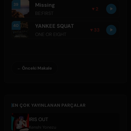
Missing
39
▼
2
BE:FIRST
YANKEE SQUAT
40
▼
33
ONE OR EIGHT
← Önceki Makale
EN ÇOK YAYINLANAN PARÇALAR
IRIS OUT
Kenshi Yonezu