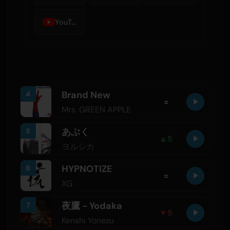
YouTube Music
Brand New
4
=
Mrs. GREEN APPLE
あぶく
5
▲
5
ヨルシカ
HYPNOTIZE
6
=
XG
夜鷹 - Yodaka
7
▼
5
Kenshi Yonezu