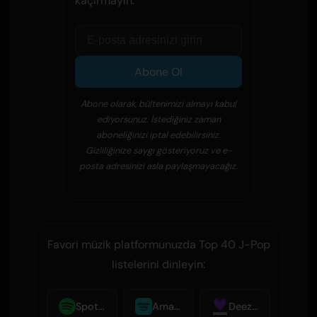
kaçırmayın.
Abone Ol
Abone olarak, bültenimizi almayı kabul
ediyorsunuz. İstediğiniz zaman
aboneliğinizi iptal edebilirsiniz.
Gizliliğinize saygı gösteriyoruz ve e-
posta adresinizi asla paylaşmayacağız.
Favori müzik platformunuzda Top 40 J-Pop
listelerini dinleyin:
Spotify
Amazon Music
Deezer