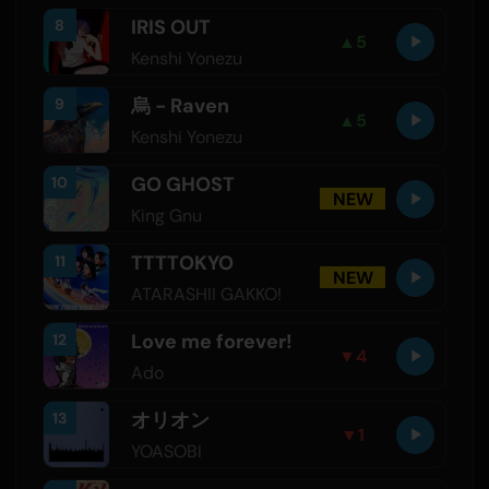
IRIS OUT
8
▲
5
Kenshi Yonezu
烏 - Raven
9
▲
5
Kenshi Yonezu
GO GHOST
10
NEW
King Gnu
TTTTOKYO
11
NEW
ATARASHII GAKKO!
Love me forever!
12
▼
4
Ado
オリオン
13
▼
1
YOASOBI