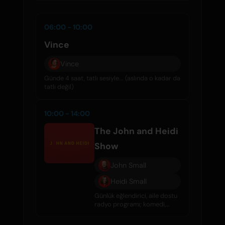
06:00 - 10:00
Vince
Vince
Günde 4 saat, tatlı sesiyle... (aslında o kadar da
tatlı değil)
10:00 - 14:00
The John and Heidi
Show
John Small
Heidi Small
Günlük eğlendirici, aile dostu
radyo programı; komedi,
röportajlar, ünlü dedikoduları
ve harika müzik ile dolu.