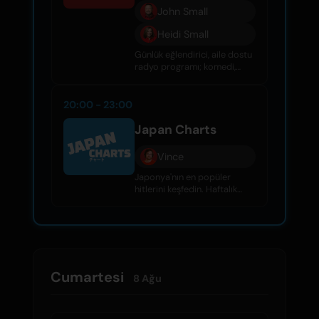
John Small
Heidi Small
Günlük eğlendirici, aile dostu
radyo programı; komedi,
röportajlar, ünlü dedikoduları
ve harika müzik ile dolu.
20:00 - 23:00
Japan Charts
Vince
Japonya'nın en popüler
hitlerini keşfedin. Haftalık
40'lı listede J-Pop, rock ve
daha fazlası. Mixcloud ve
diğer platformlarda dinleyin.
Cumartesi
8 Ağu