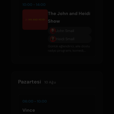
10:00 - 14:00
The John and Heidi
Show
John Small
Heidi Small
Günlük eğlendirici, aile dostu
radyo programı; komedi,
röportajlar, ünlü dedikoduları
ve harika müzik ile dolu.
Pazartesi
10 Ağu
06:00 - 10:00
Vince