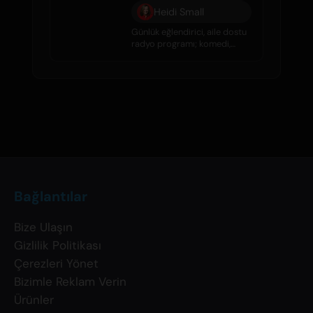
Heidi Small
Günlük eğlendirici, aile dostu
radyo programı; komedi,
röportajlar, ünlü dedikoduları
ve harika müzik ile dolu.
Bağlantılar
Bize Ulaşın
Gizlilik Politikası
Çerezleri Yönet
Bizimle Reklam Verin
Ürünler