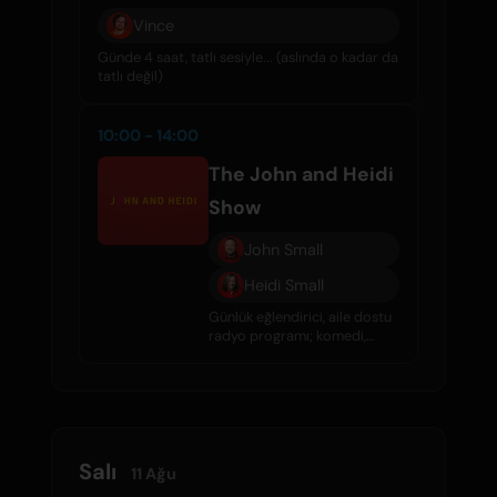
Vince
Günde 4 saat, tatlı sesiyle... (aslında o kadar da
tatlı değil)
10:00 - 14:00
The John and Heidi
Show
John Small
Heidi Small
Günlük eğlendirici, aile dostu
radyo programı; komedi,
röportajlar, ünlü dedikoduları
ve harika müzik ile dolu.
Salı
11 Ağu