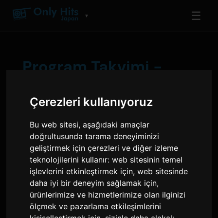
☰
▼
Program Takvimi -
Only Hits Japan
Çerezleri kullanıyoruz
Bu web sitesi, aşağıdaki amaçlar
doğrultusunda tarama deneyiminizi
Perşembe
6 Ağu
geliştirmek için çerezleri ve diğer izleme
teknolojilerini kullanır:
web sitesinin temel
işlevlerini etkinleştirmek için
,
web sitesinde
06:00 - 10:00
daha iyi bir deneyim sağlamak için
,
Vince
ürünlerimize ve hizmetlerimize olan ilginizi
ölçmek ve pazarlama etkileşimlerini
Vince
kişiselleştirmek için
,
sizinle daha alakalı