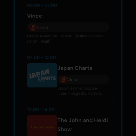
06:00 - 07:00
Vince
Vince
Günde 4 saat, tatlı sesiyle... (aslında o kadar
da tatlı değil)
07:00 - 10:00
Japan Charts
Vince
Japonya'nın en popüler
hitlerini keşfedin. Haftalık
40'lı listede J-Pop, rock ve
daha fazlası. Mixcloud ve
diğer platformlarda dinleyin.
10:00 - 14:00
The John and Heidi
Show