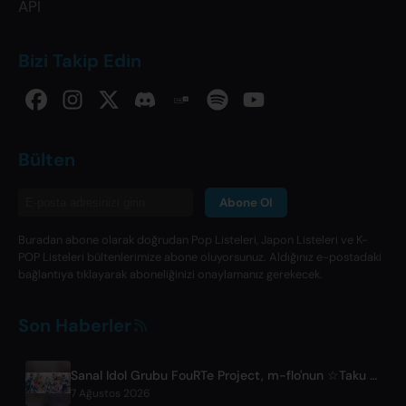
API
Bizi Takip Edin
Bülten
Abone Ol
Buradan abone olarak doğrudan Pop Listeleri, Japon Listeleri ve K-
POP Listeleri bültenlerimize abone oluyorsunuz. Aldığınız e-postadaki
bağlantıya tıklayarak aboneliğinizi onaylamanız gerekecek.
Son Haberler
Sanal Idol Grubu FouRTe Project, m-flo'nun ☆Taku Takahashi'sı Tarafından Üretilen 'ALL IN' Albümüyle Çıkış Yaptı
7 Ağustos 2026