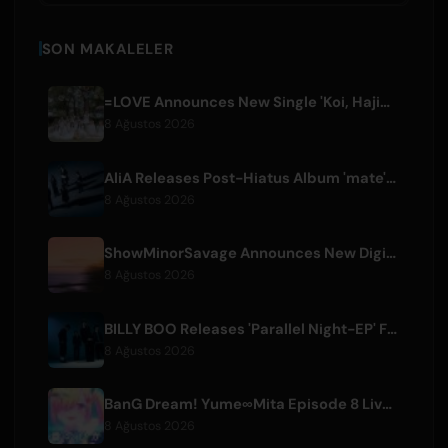
SON MAKALELER
=LOVE Announces New Single 'Koi, Hajimemashita.' and Tokyo Dome Concerts
8 Ağustos 2026
AliA Releases Post-Hiatus Album 'mate', Announces Tokyo Live
8 Ağustos 2026
ShowMinorSavage Announces New Digital Single 'Gradation'
8 Ağustos 2026
BILLY BOO Releases 'Parallel Night-EP' Featuring TV Drama Theme Song
8 Ağustos 2026
BanG Dream! Yume∞Mita Episode 8 Live Clip Released
8 Ağustos 2026