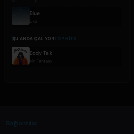
Blue
DxS
ŞU ANDA ÇALIYOR
TOP HITS
Body Talk
Mr. Fantasy
Bağlantılar