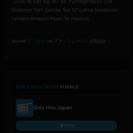
"2026 İlk Yarı Top 50" ve "Yurtdışında En Çok
Dinlenen Yerli Şarkılar Top 10" çalma listelerinin
tamamı Amazon Music'te mevcut.
Kaynak:
PR Times
via アマゾンジャパン合同会社
ONLY HITS JAPAN
'YI DINLE
Only Hits Japan
Oyna