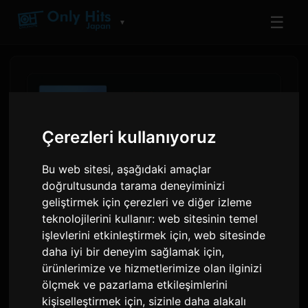
☰
▼
Çerezleri kullanıyoruz
Bu web sitesi, aşağıdaki amaçlar
doğrultusunda tarama deneyiminizi
geliştirmek için çerezleri ve diğer izleme
teknolojilerini kullanır:
web sitesinin temel
işlevlerini etkinleştirmek için
,
web sitesinde
Amazon Music Listeleri,
daha iyi bir deneyim sağlamak için
,
Japonya'nın Yıl Ortası
ürünlerimize ve hizmetlerimize olan ilginizi
ölçmek ve pazarlama etkileşimlerini
Akışlarında Kenshi Yonezu ve
kişiselleştirmek için
,
sizinle daha alakalı