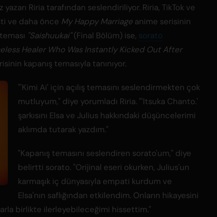
z yazarı Riria tarafından seslendiriliyor. Riria, TikTok ve
işti ve daha önce
My Happy Marriage
anime serisinin
ş teması
"Saishuukai"
(Final Bölüm) ise,
sorato
eless Healer Who Was Instantly Kicked Out After
isinin kapanış temasıyla tanınıyor.
"'Kimi Ai' için açılış temasını seslendirmekten çok
mutluyum," diye yorumladı Riria. "'Itsuka Chanto.'
şarkısını Elsa ve Julius hakkındaki düşüncelerimi
aklımda tutarak yazdım."
"Kapanış temasını seslendiren sorato'um," diye
belirtti sorato. "Orijinal eseri okurken, Julius'un
karmaşık iç dünyasıyla empati kurdum ve
Elsa'nın saflığından etkilendim. Onların hikayesini
arla birlikte ilerleyebileceğimi hissettim."