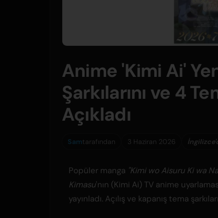
Anime 'Kimi Ai' Ye
Şarkılarını ve 4 T
Açıkladı
Sam
tarafından
3 Haziran 2026
İngilizce
Popüler manga
"Kimi wo Aisuru Ki wa Na
Kimasu
'nın (Kimi Ai) TV anime uyarlamas
yayınladı. Açılış ve kapanış tema şarkıla