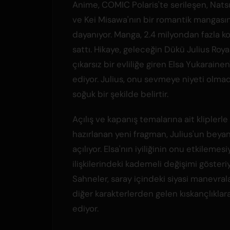
Anime, COMIC Polaris'te serileşen, Nat
ve Kei Misawa'nın bir romantik mangası
dayanıyor. Manga, 2.4 milyondan fazla k
sattı. Hikaye, geleceğin Dükü Julius Royas
çıkarsız bir evliliğe giren Elsa Yukarainen
ediyor. Julius, onu sevmeye niyeti olmad
soğuk bir şekilde belirtir.
Açılış ve kapanış temalarına ait kliplerle
hazırlanan yeni fragman, Julius'un beyan
açılıyor. Elsa'nın iyiliğinin onu etkilemesi
ilişkilerindeki kademeli değişimi gösteriy
Sahneler, saray içindeki siyasi manevral
diğer karakterlerden gelen kıskançlıklara
ediyor.