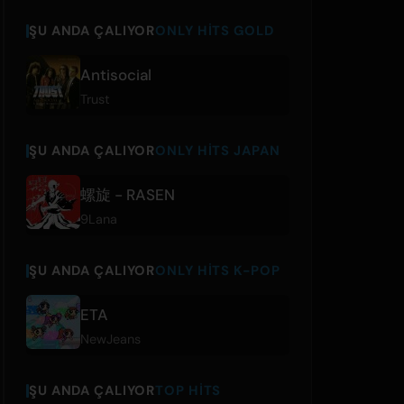
ŞU ANDA ÇALIYOR
ONLY HITS GOLD
Antisocial
Trust
ŞU ANDA ÇALIYOR
ONLY HITS JAPAN
螺旋 - RASEN
9Lana
ŞU ANDA ÇALIYOR
ONLY HITS K-POP
ETA
NewJeans
ŞU ANDA ÇALIYOR
TOP HITS