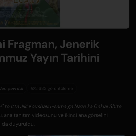
ni Fragman, Jenerik
emmuz Yayın Tarihini
'den çevrildi
2,683 görüntüleme
i" to Itta Jiki Koushaku-sama ga Naze ka Dekiai Shite
ı, ana tanıtım videosunu ve ikinci ana görselini
rı da duyuruldu.