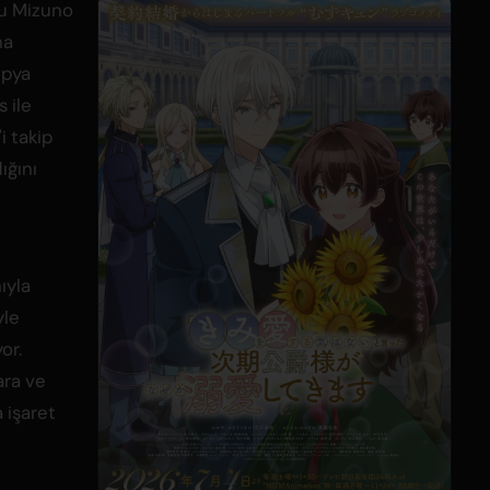
su Mizuno
na
opya
 ile
'i takip
ığını
ıyla
yle
or.
ara ve
 işaret