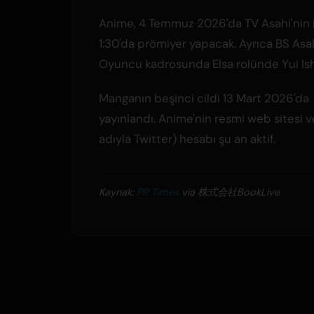
Anime, 4 Temmuz 2026'da TV Asahi'nin 
1:30'da prömiyer yapacak. Ayrıca BS Asah
Oyuncu kadrosunda Elsa rolünde Yui Ishi
Manganın beşinci cildi 13 Mart 2026'da
yayınlandı. Anime'nin resmi web sitesi v
adıyla Twitter) hesabı şu an aktif.
Kaynak:
PR Times
via 株式会社BookLive