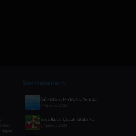
Son Haberler
(G)I-DLE'ın MIYEON'u Yeni Japonca Dijital Single'ı 'RUN AWAY'ı Yayınlayacak
6 Ağustos 2026
Erika Ikuta, Çocuk Kitabı 'Fumikiri Neko' İçin Yeni Teklisi 'Nyantokanyaruru'yu Yayınladı
p
steleri
5 Ağustos 2026
ldığınız