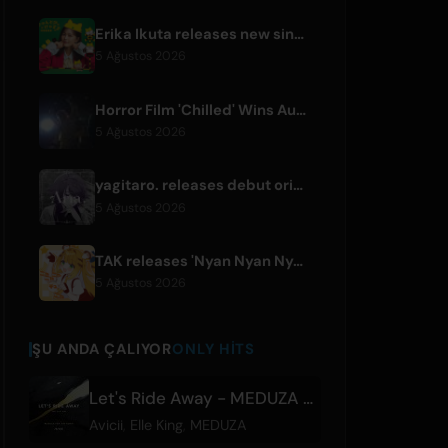
Erika Ikuta releases new single 'Nyantokanyaruru' for children's book 'Fumikiri Neko'
5 Ağustos 2026
Horror Film 'Chilled' Wins Audience Award at Fantasia Festival
5 Ağustos 2026
yagitaro. releases debut original single 'Aria.' with Suda Keina
5 Ağustos 2026
TAK releases 'Nyan Nyan Nya Chunya' featuring Kotoha for Zenless Zone Zero
5 Ağustos 2026
ŞU ANDA ÇALIYOR
ONLY HITS
Let's Ride Away - MEDUZA For Tim Remix
Avicii
,
Elle King
,
MEDUZA