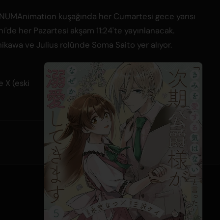
NUMAnimation kuşağında her Cumartesi gece yarısı
i'de her Pazartesi akşam 11:24'te yayınlanacak.
kawa ve Julius rolünde Soma Saito yer alıyor.
e X (eski