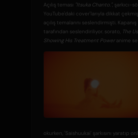
Açılış teması
"Itsuka Chanto."
, şarkıcı-sö
YouTube'daki cover'larıyla dikkat çekm
açılış temalarını seslendirmişti. Kapanı
tarafından seslendiriliyor. sorato,
The Us
Showing His Treatment Power
anime ser
okurken, 'Saishuukai' şarkısını yaratıp onl