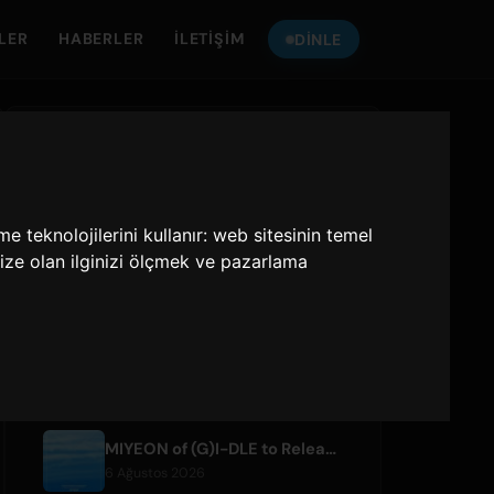
LER
HABERLER
İLETIŞIM
DINLE
ONLY HITS JAPAN
'YI DINLE
e teknolojilerini kullanır:
web sitesinin temel
Only Hits Japan
ize olan ilginizi ölçmek ve pazarlama
Oyna
SON MAKALELER
MIYEON of (G)I-DLE to Release New Japanese Digital Single 'RUN AWAY'
6 Ağustos 2026