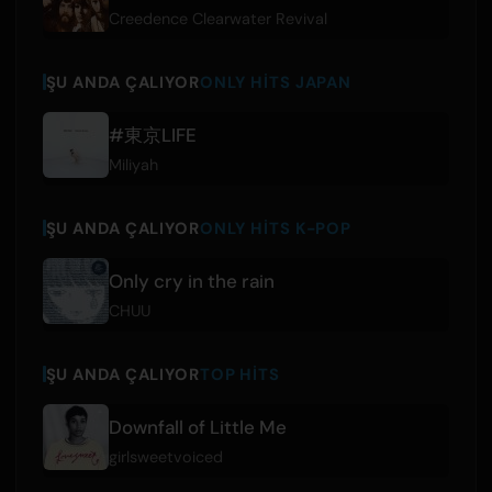
Creedence Clearwater Revival
ŞU ANDA ÇALIYOR
ONLY HITS JAPAN
#東京LIFE
Miliyah
ŞU ANDA ÇALIYOR
ONLY HITS K-POP
Only cry in the rain
CHUU
ŞU ANDA ÇALIYOR
TOP HITS
Downfall of Little Me
girlsweetvoiced