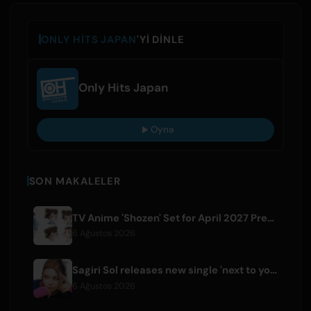
ONLY HITS JAPAN
'YI DINLE
Only Hits Japan
Oyna
SON MAKALELER
TV Anime 'Shozen' Set for April 2027 Premiere on Fuji TV
6 Ağustos 2026
Sagiri Sol releases new single 'next to your love' after hiatus
6 Ağustos 2026