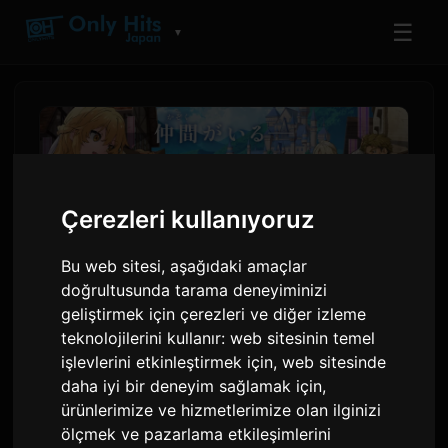
☰
▼
Çerezleri kullanıyoruz
Bu web sitesi, aşağıdaki amaçlar
doğrultusunda tarama deneyiminizi
geliştirmek için çerezleri ve diğer izleme
teknolojilerini kullanır:
web sitesinin temel
'Leave This to Me and Go
işlevlerini etkinleştirmek için
,
web sitesinde
Ahead' Anime'sine Hanai
daha iyi bir deneyim sağlamak için
,
ürünlerimize ve hizmetlerimize olan ilginizi
Miharu ve Kinoshita Suzuna
ölçmek ve pazarlama etkileşimlerini