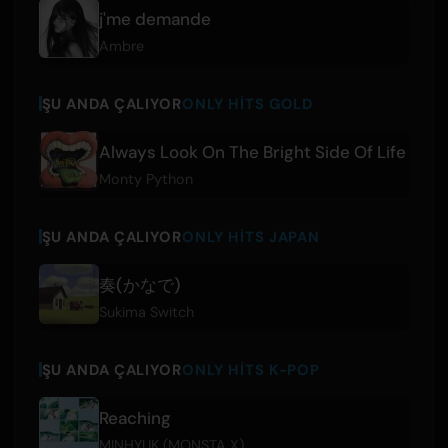
j'me demande
Ambre
ŞU ANDA ÇALIYOR
ONLY HITS GOLD
Always Look On The Bright Side Of Life
Monty Python
ŞU ANDA ÇALIYOR
ONLY HITS JAPAN
奏(かなで)
Sukima Switch
ŞU ANDA ÇALIYOR
ONLY HITS K-POP
Reaching
MINHYUK (MONSTA X)