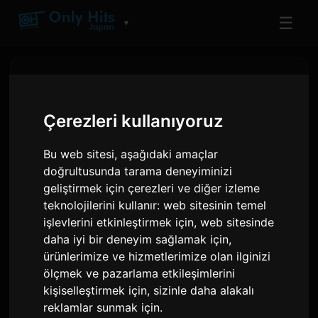
☰
▼
Çerezleri kullanıyoruz
Bu web sitesi, aşağıdaki amaçlar
doğrultusunda tarama deneyiminizi
geliştirmek için çerezleri ve diğer izleme
teknolojilerini kullanır:
web sitesinin temel
işlevlerini etkinleştirmek için
,
web sitesinde
daha iyi bir deneyim sağlamak için
,
MXV, Nippon Columbia'da
ürünlerimize ve hizmetlerimize olan ilginizi
'Perfume' ile çıkış yaptı
ölçmek ve pazarlama etkileşimlerini
kişiselleştirmek için
,
sizinle daha alakalı
reklamlar sunmak için
.
Sam
tarafından
4 Haziran 2026