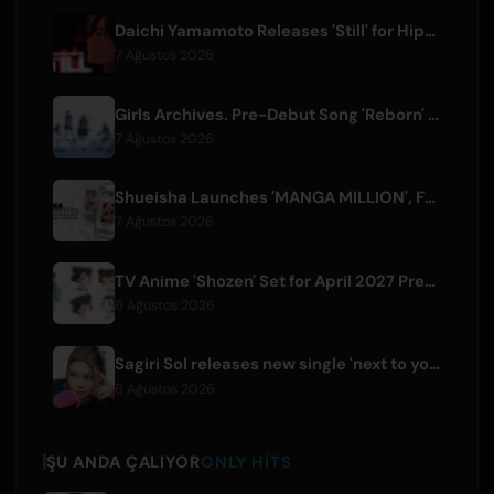
Daichi Yamamoto Releases 'Still' for Hip-Hop Anime 'Shadow Beat'
7 Ağustos 2026
Girls Archives. Pre-Debut Song 'Reborn' is Theme for Netflix Film
7 Ağustos 2026
Shueisha Launches 'MANGA MILLION', Free Global Library of 400 Manga Titles
7 Ağustos 2026
TV Anime 'Shozen' Set for April 2027 Premiere on Fuji TV
6 Ağustos 2026
Sagiri Sol releases new single 'next to your love' after hiatus
6 Ağustos 2026
ŞU ANDA ÇALIYOR
ONLY HITS