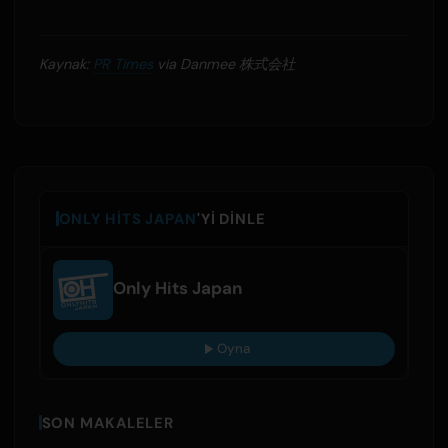
Kaynak:
PR Times
via Danmee 株式会社
ONLY HITS JAPAN
'YI DINLE
Only Hits Japan
Oyna
SON MAKALELER