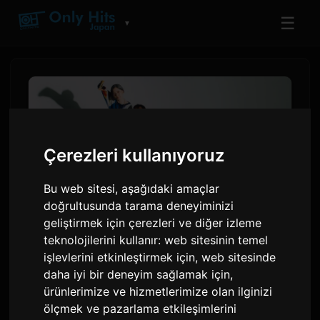
☰
▼
Çerezleri kullanıyoruz
Bu web sitesi, aşağıdaki amaçlar
doğrultusunda tarama deneyiminizi
geliştirmek için çerezleri ve diğer izleme
teknolojilerini kullanır:
web sitesinin temel
Necry Talkie, Anime
işlevlerini etkinleştirmek için
,
web sitesinde
'Yanineko'nun Jenerik
daha iyi bir deneyim sağlamak için
,
ürünlerimize ve hizmetlerimize olan ilginizi
Şarkısını Seslendirecek
ölçmek ve pazarlama etkileşimlerini