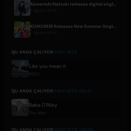
Kawanishi Natsuki releases digital single 'Sayonara wa Ichiban Kirei na Atashi de'
7 Ağustos 2026
KOMOREBI Releases New Summer Single 'Letsu Natsu'
7 Ağustos 2026
ŞU ANDA ÇALIYOR
ONLY HITS
Like you mean it
MICO
ŞU ANDA ÇALIYOR
ONLY HITS GOLD
Baba O'Riley
The Who
ŞU ANDA ÇALIYOR
ONLY HITS JAPAN