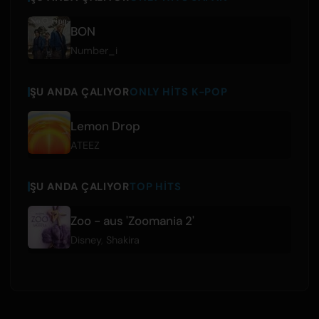
BON
Number_i
ŞU ANDA ÇALIYOR
ONLY HITS K-POP
Lemon Drop
ATEEZ
ŞU ANDA ÇALIYOR
TOP HITS
Zoo - aus 'Zoomania 2'
Disney
,
Shakira