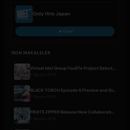
Only Hits Japan
Oyna
SON MAKALELER
Virtual Idol Group FouRTe Project Debuts with 'ALL IN' Album Produced by m-flo's ☆Taku Takahashi
7 Ağustos 2026
BLACK TORCH Episode 6 Preview and Streaming Details
7 Ağustos 2026
FRUITS ZIPPER Release New Collaboration Song '1,2,3,FOOOOUR'
7 Ağustos 2026