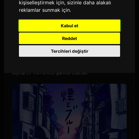
kişiselleştirmek için
,
sizinle daha alakalı
Sam
tarafından
1 Haziran 2026
reklamlar sunmak için
.
İngilizce'den çevrildi
2,852 görüntüleme
Kabul et
Necry Talkie, 2 Temmuz'da yayına başlayacak
Reddet
olan TV anime'si
Yanineko
için bitiş jeneriği
Tercihleri değiştir
şarkısını sağlayacak. 'Smoke and Blue' (煙とブル
ー) adlı şarkı, 5 Ağustos'ta yayınlanacak bir
dijital EP'nin öncü şarkısı olacak.