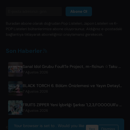
Abone Ol
Buradan abone olarak doğrudan Pop Listeleri, Japon Listeleri ve K-
POP Listeleri bültenlerimize abone oluyorsunuz. Aldığınız e-postadaki
bağlantıya tıklayarak aboneliğinizi onaylamanız gerekecek.
Son Haberler
Sanal Idol Grubu FouRTe Project, m-flo'nun ☆Taku Takahashi'sı Tarafından Üretilen 'ALL IN' Albümüyle Çıkış Yaptı
7 Ağustos 2026
BLACK TORCH 6. Bölüm Önizlemesi ve Yayın Detayları
7 Ağustos 2026
FRUITS ZIPPER Yeni İşbirliği Şarkısı '1,2,3,FOOOOUR'u Yayınladı
7 Ağustos 2026
Your browser is set to . Would you like
© 2026 OnlyHit. All rights reserved. - Metadata provided by
ACRCloud
Yes
Dismiss