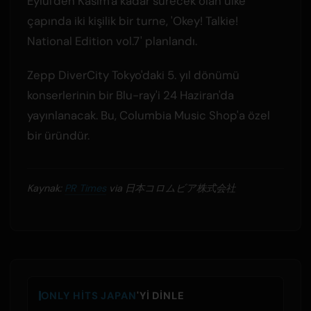
Eylül'den Kasım'a kadar sürecek olan ülke
çapında iki kişilik bir turne, 'Okey! Talkie!
National Edition vol.7' planlandı.
Zepp DiverCity Tokyo'daki 5. yıl dönümü
konserlerinin bir Blu-ray'i 24 Haziran'da
yayınlanacak. Bu, Columbia Music Shop'a özel
bir üründür.
Kaynak:
PR Times
via 日本コロムビア株式会社
ONLY HITS JAPAN
'YI DINLE