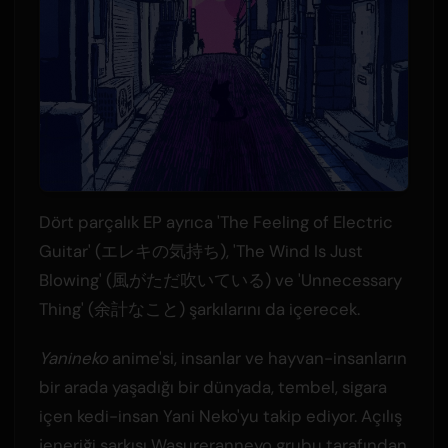
Dört parçalık EP ayrıca 'The Feeling of Electric
Guitar' (エレキの気持ち), 'The Wind Is Just
Blowing' (風がただ吹いている) ve 'Unnecessary
Thing' (余計なこと) şarkılarını da içerecek.
Yanineko
anime'si, insanlar ve hayvan-insanların
bir arada yaşadığı bir dünyada, tembel, sigara
içen kedi-insan Yani Neko'yu takip ediyor. Açılış
jeneriği şarkısı Wasureranneyo grubu tarafından