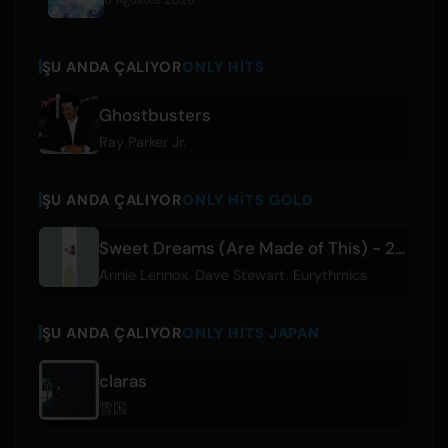
8 Ağustos 2026
ŞU ANDA ÇALIYOR
ONLY HITS
Ghostbusters
Ray Parker Jr.
ŞU ANDA ÇALIYOR
ONLY HITS GOLD
Sweet Dreams (Are Made of This) - 2005 Remaster
Annie Lennox
,
Dave Stewart
,
Eurythmics
ŞU ANDA ÇALIYOR
ONLY HITS JAPAN
claras
雪国