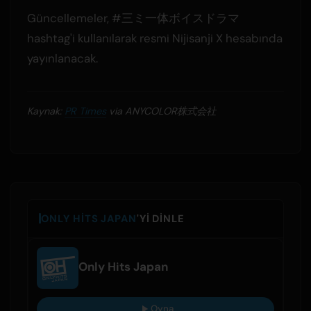
Güncellemeler, #三ミ一体ボイスドラマ
hashtag'i kullanılarak resmi Nijisanji X hesabında
yayınlanacak.
Kaynak:
PR Times
via ANYCOLOR株式会社
ONLY HITS JAPAN
'YI DINLE
Only Hits Japan
Oyna