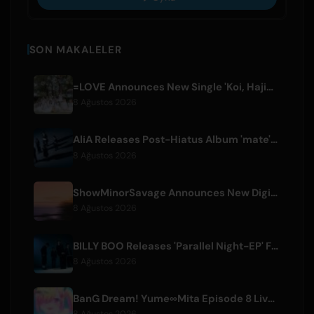
SON MAKALELER
=LOVE Announces New Single 'Koi, Hajimemashita.' and Tokyo Dome Concerts
8 Ağustos 2026
AliA Releases Post-Hiatus Album 'mate', Announces Tokyo Live
8 Ağustos 2026
ShowMinorSavage Announces New Digital Single 'Gradation'
8 Ağustos 2026
BILLY BOO Releases 'Parallel Night-EP' Featuring TV Drama Theme Song
8 Ağustos 2026
BanG Dream! Yume∞Mita Episode 8 Live Clip Released