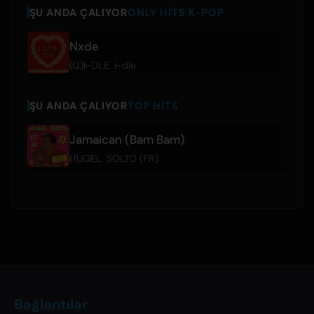
ŞU ANDA ÇALIYOR
ONLY HITS K-POP
Nxde
(G)I-DLE
,
i-dle
ŞU ANDA ÇALIYOR
TOP HITS
Jamaican (Bam Bam)
HUGEL
,
SOLTO (FR)
Bağlantılar