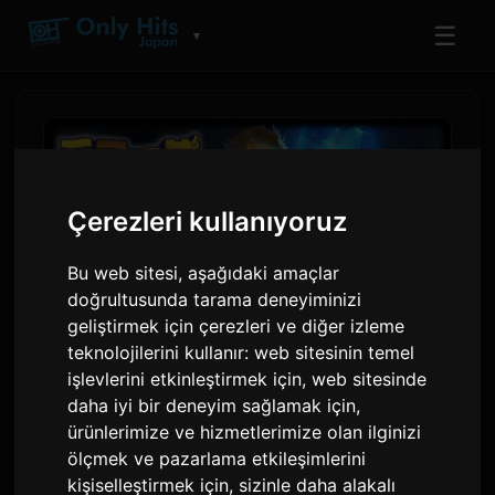
☰
▼
Çerezleri kullanıyoruz
Bu web sitesi, aşağıdaki amaçlar
doğrultusunda tarama deneyiminizi
geliştirmek için çerezleri ve diğer izleme
teknolojilerini kullanır:
web sitesinin temel
işlevlerini etkinleştirmek için
,
web sitesinde
Nijisanji'nin Mimi Ittai Ünitesi
daha iyi bir deneyim sağlamak için
,
Ses Dramasını Yayınlıyor
ürünlerimize ve hizmetlerimize olan ilginizi
ölçmek ve pazarlama etkileşimlerini
kişiselleştirmek için
,
sizinle daha alakalı
Sam
tarafından
3 Haziran 2026