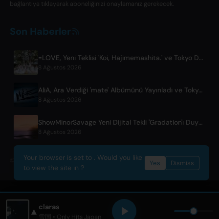
bağlantıya tıklayarak aboneliğinizi onaylamanız gerekecek.
Son Haberler
=LOVE, Yeni Teklisi 'Koi, Hajimemashita.' ve Tokyo Dome Konserlerini Duyurdu
8 Ağustos 2026
AliA, Ara Verdiği 'mate' Albümünü Yayınladı ve Tokyo Canlı Gösterisini Duyurdu
8 Ağustos 2026
ShowMinorSavage Yeni Dijital Tekli 'Gradation'ı Duyurdu
8 Ağustos 2026
Your browser is set to . Would you like
© 2026 OnlyHit. All rights reserved. - Metadata provided by
ACRCloud
Yes
Dismiss
to view the site in ?
claras
▲
雪国
• Only Hits Japan