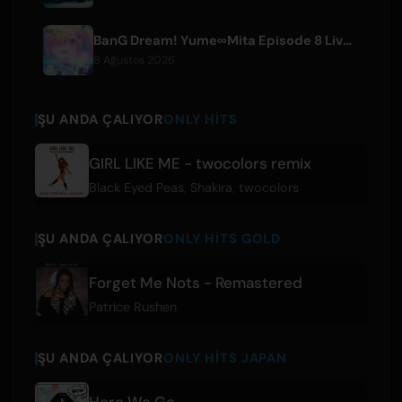
BanG Dream! Yume∞Mita Episode 8 Live Clip Released
8 Ağustos 2026
ŞU ANDA ÇALIYOR
ONLY HITS
GIRL LIKE ME - twocolors remix
Black Eyed Peas
,
Shakira
,
twocolors
ŞU ANDA ÇALIYOR
ONLY HITS GOLD
Forget Me Nots - Remastered
Patrice Rushen
ŞU ANDA ÇALIYOR
ONLY HITS JAPAN
Here We Go