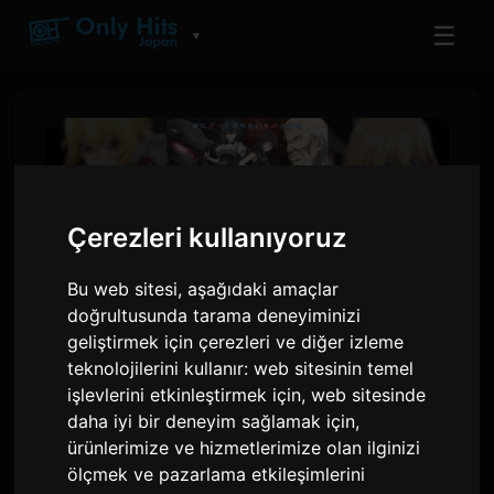
☰
▼
Çerezleri kullanıyoruz
Bu web sitesi, aşağıdaki amaçlar
doğrultusunda tarama deneyiminizi
geliştirmek için çerezleri ve diğer izleme
teknolojilerini kullanır:
web sitesinin temel
'Dating Sim'de Tuzağa
işlevlerini etkinleştirmek için
,
web sitesinde
daha iyi bir deneyim sağlamak için
,
Düşmek' Sezon 2, 8
ürünlerimize ve hizmetlerimize olan ilginizi
Temmuz'da Yeni
ölçmek ve pazarlama etkileşimlerini