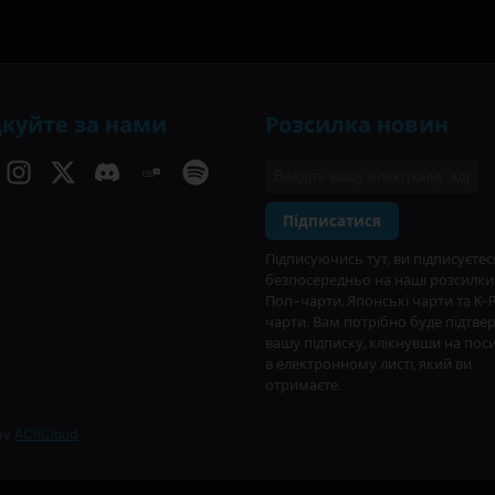
дкуйте за нами
Розсилка новин
Підписатися
Підписуючись тут, ви підписуєтес
безпосередньо на наші розсилки
Поп-чарти, Японські чарти та K-
чарти. Вам потрібно буде підтве
вашу підписку, клікнувши на пос
в електронному листі, який ви
отримаєте.
 by
ACRCloud