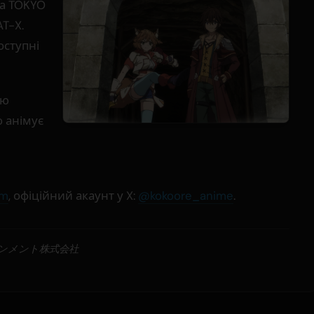
на TOKYO
AT-X.
оступні
ею
ю анімує
om
, офіційний акаунт у X:
@kokoore_anime
.
インメント株式会社