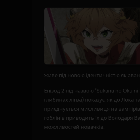
живе під новою ідентичністю як аван
Епізод 2 під назвою "Sukana no Oku ni
глибинах лігва) показує, як до Лока 
приєднується мисливиця на вампірів з
гоблінів приводить їх до Володаря В
можливостей новачків.