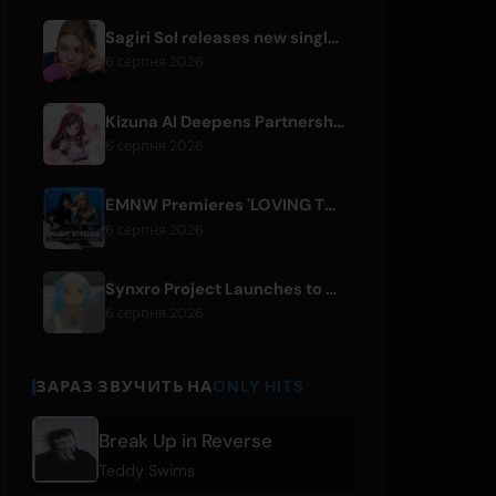
Sagiri Sol releases new single 'next to your love' after hiatus
6 серпня 2026
Kizuna AI Deepens Partnership with Asobisystem Ahead of 10th Anniversary World Tour
6 серпня 2026
EMNW Premieres 'LOVING TO GET US BY' Music Video on August 7
6 серпня 2026
Synxro Project Launches to Create New IP from Fictional Anime Openings
6 серпня 2026
ЗАРАЗ ЗВУЧИТЬ НА
ONLY HITS
Break Up in Reverse
Teddy Swims