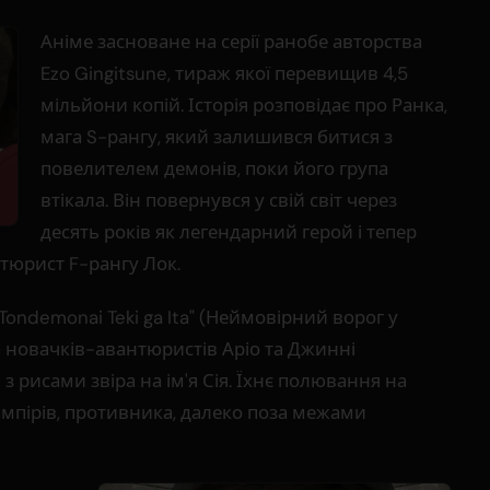
Аніме засноване на серії ранобе авторства
Ezo Gingitsune, тираж якої перевищив 4,5
мільйони копій. Історія розповідає про Ранка,
мага S-рангу, який залишився битися з
повелителем демонів, поки його група
втікала. Він повернувся у свій світ через
десять років як легендарний герой і тепер
тюрист F-рангу Лок.
 Tondemonai Teki ga Ita" (Неймовірний ворог у
та новачків-авантюристів Аріо та Джинні
 рисами звіра на ім'я Сія. Їхнє полювання на
ампірів, противника, далеко поза межами