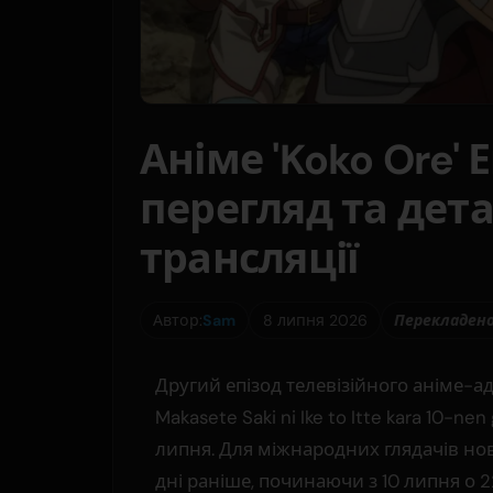
Аніме 'Koko Ore' 
перегляд та дета
трансляції
Автор:
Sam
8 липня 2026
Перекладено 
Другий епізод телевізійного аніме-ада
Makasete Saki ni Ike to Itte kara 10-nen
липня. Для міжнародних глядачів нові
дні раніше, починаючи з 10 липня о 