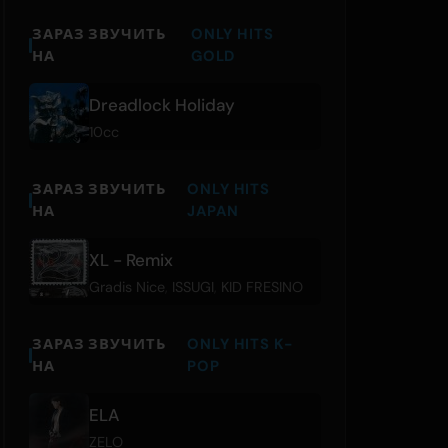
ЗАРАЗ ЗВУЧИТЬ
ONLY HITS
НА
GOLD
Dreadlock Holiday
10cc
ЗАРАЗ ЗВУЧИТЬ
ONLY HITS
НА
JAPAN
XL - Remix
Gradis Nice
,
ISSUGI
,
KID FRESINO
ЗАРАЗ ЗВУЧИТЬ
ONLY HITS K-
НА
POP
ELA
ZELO