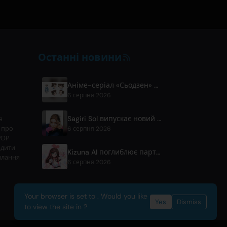
Останні новини
Аніме-серіал «Сьодзен» вийде в квітні 2027 року на Fuji TV
6 серпня 2026
Sagiri Sol випускає новий сингл 'next to your love' після перерви
я
 про
6 серпня 2026
POP
рдити
Kizuna AI поглиблює партнерство з Asobisystem напередодні свого 10-го ювілейного світового туру
илання
6 серпня 2026
Your browser is set to . Would you like
Yes
Dismiss
to view the site in ?