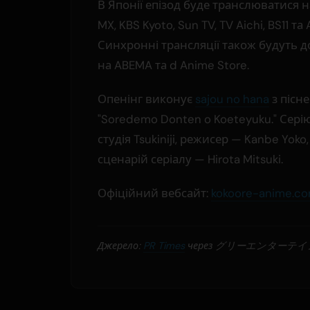
В Японії епізод буде транслюватися 
MX, KBS Kyoto, Sun TV, TV Aichi, BS11 та 
Синхронні трансляції також будуть д
на ABEMA та d Anime Store.
Опенінг виконує
sajou no hana
з пісн
"Soredemo Donten o Koeteyuku." Сері
студія Tsukiniji, режисер — Kanbe Yoko,
сценарій серіалу — Hirota Mitsuki.
Офіційний вебсайт:
kokoore-anime.c
Джерело:
PR Times
через グリーエンターテ