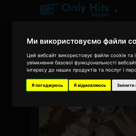
▼
Ми використовуємо файли co
Цей вебсайт використовує файли cookie та 
увімкнення базової функціональності вебсай
інтересу до наших продуктів та послуг і пе
Я погоджуюсь
Я відмовляюсь
Змінити 