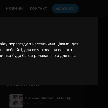
НОВИНИ
КОНТАКТ
СЛУХАТИ
СЛУХАЙТЕ
ONLY HITS JAPAN
віду перегляду з наступними цілями:
для
на вебсайті
,
для вимірювання вашого
Only Hits Japan
ми яка буде більш релевантною для вас
.
Відтворити
ОСТАННІ СТАТТІ
TV Anime 'Shozen' Set for April 2027 Premiere on Fuji TV
6 серпня 2026