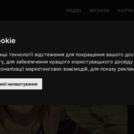
РАДІО
МУЗИКА
ЧАРТИ
okie
інші технології відстеження для покращення вашого дос
ту
,
для забезпечення кращого користувацького досвіду 
рсоналізації маркетингових взаємодій
,
для показу рекла
мої налаштування