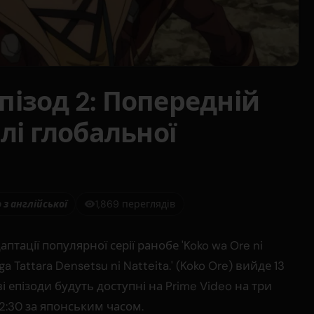
Епізод 2: Попередній
лі глобальної
з англійської
1,869 переглядів
птації популярної серії ранобе 'Koko wa Ore ni
 ga Tattara Densetsu ni Natteita.' (Koko Ore) вийде 13
 епізоди будуть доступні на Prime Video на три
22:30 за японським часом.