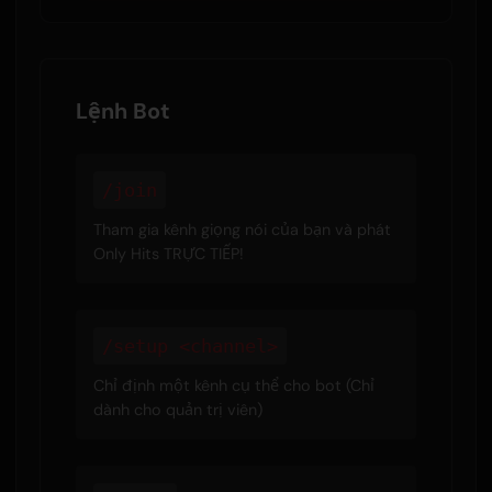
Lệnh Bot
/join
Tham gia kênh giọng nói của bạn và phát
Only Hits TRỰC TIẾP!
/setup <channel>
Chỉ định một kênh cụ thể cho bot (Chỉ
dành cho quản trị viên)