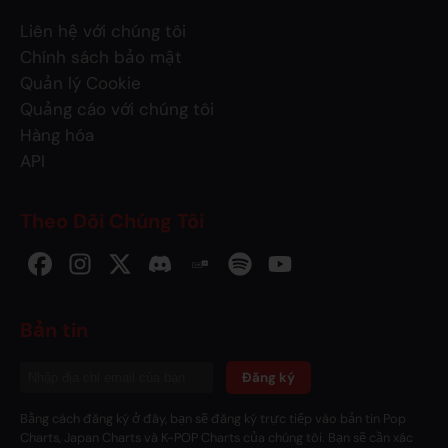
Liên hệ với chúng tôi
Chính sách bảo mật
Quản lý Cookie
Quảng cáo với chúng tôi
Hàng hóa
API
Theo Dõi Chúng Tôi
Bản tin
Đăng ký
Bằng cách đăng ký ở đây, bạn sẽ đăng ký trực tiếp vào bản tin Pop
Charts, Japan Charts và K-POP Charts của chúng tôi. Bạn sẽ cần xác