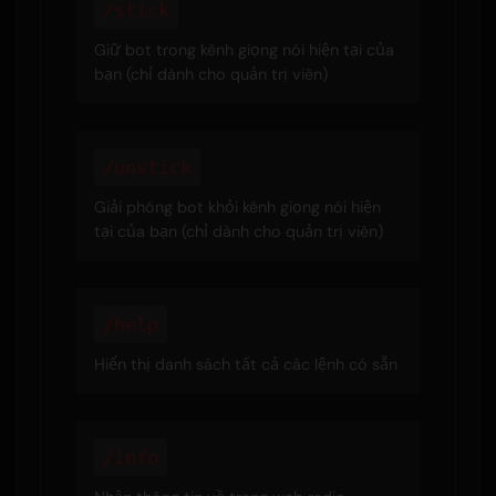
/stick
Giữ bot trong kênh giọng nói hiện tại của
bạn (chỉ dành cho quản trị viên)
/unstick
Giải phóng bot khỏi kênh giọng nói hiện
tại của bạn (chỉ dành cho quản trị viên)
/help
Hiển thị danh sách tất cả các lệnh có sẵn
/info