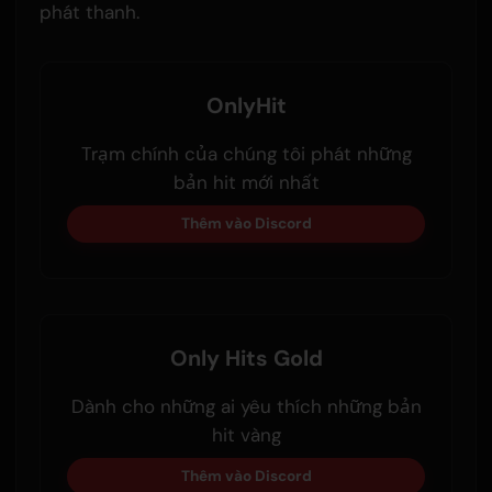
phát thanh.
OnlyHit
Trạm chính của chúng tôi phát những
bản hit mới nhất
Thêm vào Discord
Only Hits Gold
Dành cho những ai yêu thích những bản
hit vàng
Thêm vào Discord