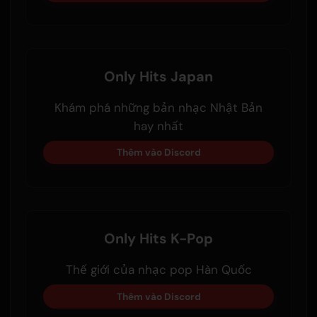
Only Hits Japan
Khám phá những bản nhạc Nhật Bản
hay nhất
Thêm vào Discord
Only Hits K-Pop
Thế giới của nhạc pop Hàn Quốc
Thêm vào Discord