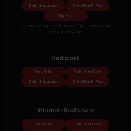
Only Hits Japan
Only Hits K-Pop
Top Hits
Đặt Only Hits là phím tắt trang chủ, hoặc báo thức với
những phím tắt này.
Radio.net
Only Hits
Only Hits Gold
Only Hits Japan
Only Hits K-Pop
Internet-Radio.com
Only Hits
Only Hits Gold