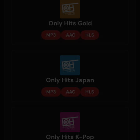
Only Hits Gold
MP3
AAC
HLS
Only Hits Japan
MP3
AAC
HLS
Only Hits K-Pop