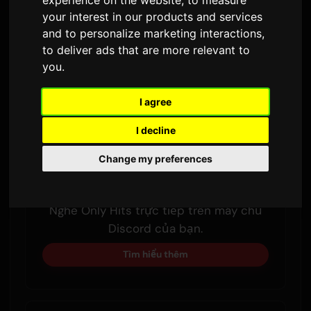
experience on the website
,
to measure
Trình phát web
your interest in our products and services
Nghe trực tiếp từ trang web của chúng
and to personalize marketing interactions
,
to deliver ads that are more relevant to
tôi bằng cách sử dụng trình phát ở dưới
you
.
cùng của trang.
I agree
I decline
Change my preferences
Bot Discord
Nghe Only Hits trực tiếp trên máy chủ
Discord của bạn.
Tìm hiểu thêm