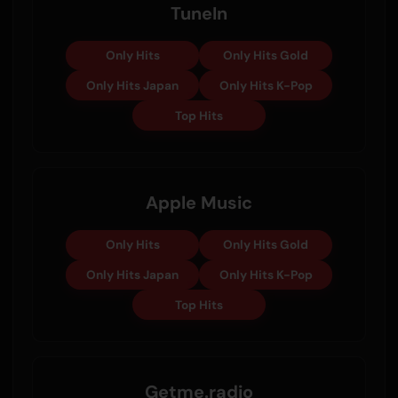
TuneIn
Only Hits
Only Hits Gold
Only Hits Japan
Only Hits K-Pop
Top Hits
Apple Music
Only Hits
Only Hits Gold
Only Hits Japan
Only Hits K-Pop
Top Hits
Getme.radio