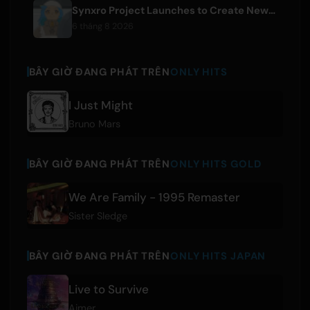
Synxro Project Launches to Create New IP from Fictional Anime Openings
6 tháng 8 2026
BÂY GIỜ ĐANG PHÁT TRÊN
ONLY HITS
I Just Might
Bruno Mars
BÂY GIỜ ĐANG PHÁT TRÊN
ONLY HITS GOLD
We Are Family - 1995 Remaster
Sister Sledge
BÂY GIỜ ĐANG PHÁT TRÊN
ONLY HITS JAPAN
Live to Survive
Aimer