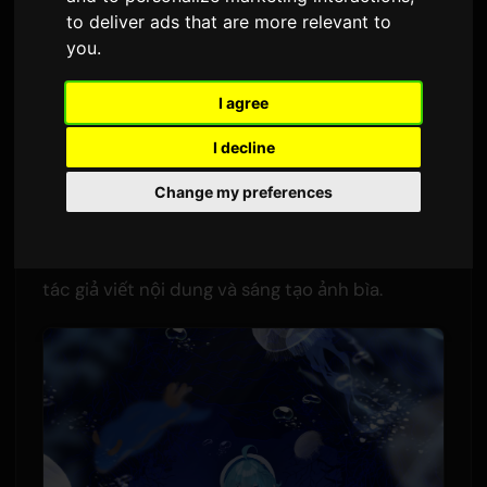
Thành Tiểu Thuyết
to deliver ads that are more relevant to
you
.
Bởi
Sam
1 tháng 6 2026
Dịch từ tiếng Anh
2,878 lượt xem
I agree
I decline
Nhà sáng tạo của tựa game kinh dị indie
Change my preferences
Aquarium Doesn't Dance
đang viết một bản
chuyển thể tiểu thuyết. Daidai, người đã phát
triển game một mình trong suốt tám năm, sẽ là
tác giả viết nội dung và sáng tạo ảnh bìa.