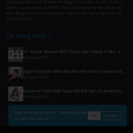
Bằng cách đăng ký ở đây, bạn sẽ đăng ký trực tiếp vào bản tin Pop
Charts, Japan Charts và K-POP Charts của chúng tôi. Bạn sẽ cần xác
nhận đăng ký của mình bằng cách nhấp vào liên kết trong email mà
bạn nhận được.
Tin Nóng Nhất
TV Anime 'Shozen' Khởi Chiếu Vào Tháng 4 Năm 2027 Trên Fuji TV
6 tháng 8 2026
Sagiri Sol phát hành đĩa đơn mới 'next to your love' sau thời gian tạm ngừng hoạt động
6 tháng 8 2026
Kizuna AI Thắt Chặt Quan Hệ Đối Tác với Asobisystem Trước Chuyến Lưu Diễn Thế Giới Kỷ Niệm 10 Năm
6 tháng 8 2026
Your browser is set to . Would you like
© 2026 OnlyHit. All rights reserved. - Metadata provided by
ACRCloud
Yes
Dismiss
to view the site in ?