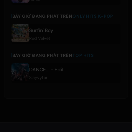
BÂY GIỜ ĐANG PHÁT TRÊN
ONLY HITS K-POP
Surfin' Boy
Red Velvet
BÂY GIỜ ĐANG PHÁT TRÊN
TOP HITS
DANCE... - Edit
Slayyyter