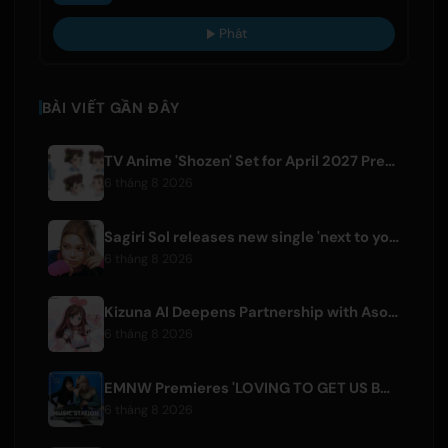
Phát
BÀI VIẾT GẦN ĐÂY
TV Anime 'Shozen' Set for April 2027 Premiere on Fuji TV
6 tháng 8 2026
Sagiri Sol releases new single 'next to your love' after hiatus
6 tháng 8 2026
Kizuna AI Deepens Partnership with Asobisystem Ahead of 10th Anniversary World Tour
6 tháng 8 2026
EMNW Premieres 'LOVING TO GET US BY' Music Video on August 7
6 tháng 8 2026