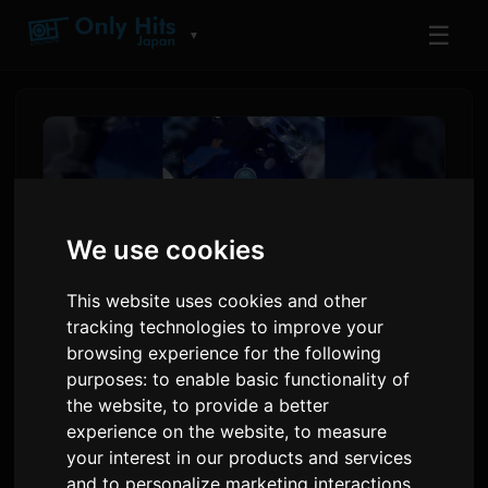
☰
▼
We use cookies
This website uses cookies and other
tracking technologies to improve your
browsing experience for the following
purposes:
to enable basic functionality of
Creator Daidai Chuyển Thể
the website
,
to provide a better
Game Kinh Dị Đình Đám
experience on the website
,
to measure
'Aquarium Doesn't Dance'
your interest in our products and services
and to personalize marketing interactions
,