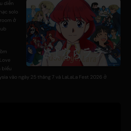
u diễn
hạc solo
droom ở
lub
 gồm
 Love
n biểu
sia vào ngày 25 tháng 7 và LaLaLa Fest 2026 ở