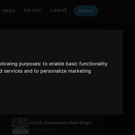
P HẠNG
TIN TỨC
LIÊN HỆ
NGHE
NGHE
ONLY HITS JAPAN
following purposes:
to enable basic functionality
Only Hits Japan
nd services and to personalize marketing
Phát
BÀI VIẾT GẦN ĐÂY
=LOVE Announces New Single 'Koi, Hajimemashita.' and Tokyo Dome Concerts
8 tháng 8 2026