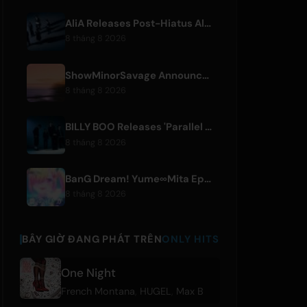
AliA Releases Post-Hiatus Album 'mate', Announces Tokyo Live
8 tháng 8 2026
ShowMinorSavage Announces New Digital Single 'Gradation'
8 tháng 8 2026
BILLY BOO Releases 'Parallel Night-EP' Featuring TV Drama Theme Song
8 tháng 8 2026
BanG Dream! Yume∞Mita Episode 8 Live Clip Released
8 tháng 8 2026
BÂY GIỜ ĐANG PHÁT TRÊN
ONLY HITS
One Night
French Montana
,
HUGEL
,
Max B