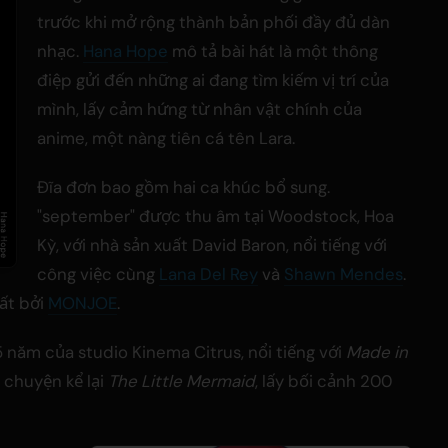
trước khi mở rộng thành bản phối đầy đủ dàn
nhạc.
Hana Hope
mô tả bài hát là một thông
điệp gửi đến những ai đang tìm kiếm vị trí của
mình, lấy cảm hứng từ nhân vật chính của
anime, một nàng tiên cá tên Lara.
Đĩa đơn bao gồm hai ca khúc bổ sung.
"september" được thu âm tại Woodstock, Hoa
Kỳ, với nhà sản xuất David Baron, nổi tiếng với
công việc cùng
Lana Del Rey
và
Shawn Mendes
.
uất bởi
MONJOE
.
5 năm của studio Kinema Citrus, nổi tiếng với
Made in
u chuyện kể lại
The Little Mermaid
, lấy bối cảnh 200