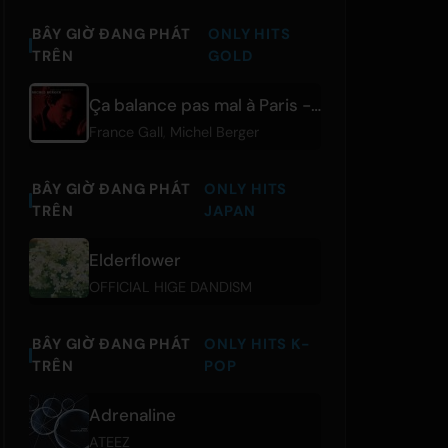
BÂY GIỜ ĐANG PHÁT
ONLY HITS
TRÊN
GOLD
Ça balance pas mal à Paris - Remasterisé en 2002
France Gall
,
Michel Berger
BÂY GIỜ ĐANG PHÁT
ONLY HITS
TRÊN
JAPAN
Elderflower
OFFICIAL HIGE DANDISM
BÂY GIỜ ĐANG PHÁT
ONLY HITS K-
TRÊN
POP
Adrenaline
ATEEZ