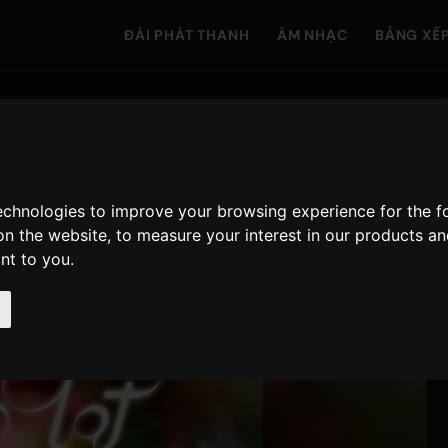
ĐÀI PHÁT THANH
ÂM NHẠC
BẢNG XẾ
technologies to improve your browsing experience for the 
on the website
,
to measure your interest in our products a
ant to you
.