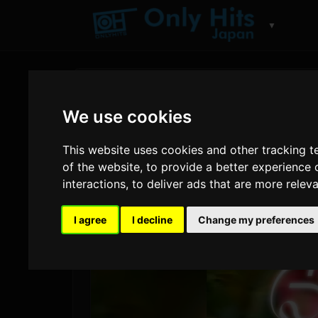
▼
We use cookies
This website uses cookies and other tracking 
of the website
,
to provide a better experience 
interactions
,
to deliver ads that are more relev
I agree
I decline
Change my preferences