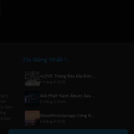
Tin Nóng Nhất
=LOVE Thông Báo Đĩa Đơn Mới 'Koi, Hajimemashita.' Và Các Buổi Diễn Ở Tokyo Dome
8 tháng 8 2026
AliA Phát Hành Album Sau Thời Gian Gián Đoạn 'mate', Công Bố Liveshow Tại Tokyo
ng ký
apan
8 tháng 8 2026
ôi. Bạn
bằng
ShowMinorSavage Công Bố Đĩa Đơn Kỹ Thuật Số Mới 'Gradation'
 mà bạn
8 tháng 8 2026