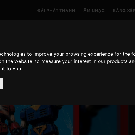
ĐÀI PHÁT THANH
ÂM NHẠC
BẢNG XẾ
technologies to improve your browsing experience for the 
on the website
,
to measure your interest in our products a
ant to you
.