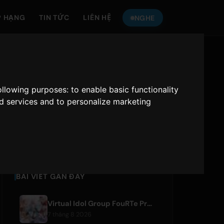
P HẠNG
TIN TỨC
LIÊN HỆ
NGHE
NGHE
ONLY HITS JAPAN
following purposes:
to enable basic functionality
nd services and to personalize marketing
Only Hits Japan
Phát
BÀI VIẾT GẦN ĐÂY
Virtual Idol Group FouRTe Project Debuts with 'ALL IN' Album Produced by m-flo's ☆Taku Takahashi
7 tháng 8 2026