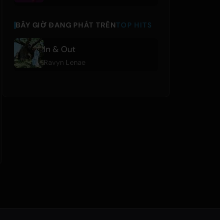
BÂY GIỜ ĐANG PHÁT TRÊN
TOP HITS
In & Out
Ravyn Lenae