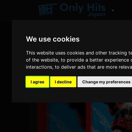
▼
We use cookies
This website uses cookies and other tracking 
of the website
,
to provide a better experience 
interactions
,
to deliver ads that are more relev
I agree
I decline
Change my preferences