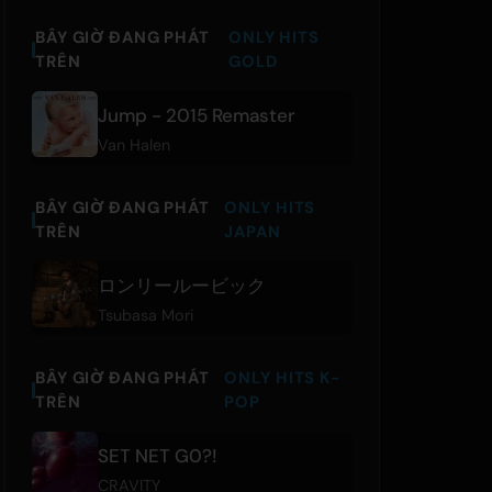
BÂY GIỜ ĐANG PHÁT
ONLY HITS
TRÊN
GOLD
Jump - 2015 Remaster
Van Halen
BÂY GIỜ ĐANG PHÁT
ONLY HITS
TRÊN
JAPAN
ロンリールービック
Tsubasa Mori
BÂY GIỜ ĐANG PHÁT
ONLY HITS K-
TRÊN
POP
SET NET G0?!
CRAVITY