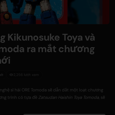
ng Kikunosuke Toya và
Tomoda ra mắt chương
mới
nh
2,256 lượt xem
à nghệ sĩ hài ORE Tomoda sẽ dẫn dắt một loạt chương
ơng trình có tựa đề
Zatsudan Haishin Toya Tomoda
, sẽ