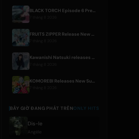
BLACK TORCH Episode 6 Preview and Streaming Details
7 tháng 8 2026
FRUITS ZIPPER Release New Collaboration Song '1,2,3,FOOOOUR'
7 tháng 8 2026
Kawanishi Natsuki releases digital single 'Sayonara wa Ichiban Kirei na Atashi de'
7 tháng 8 2026
KOMOREBI Releases New Summer Single 'Letsu Natsu'
7 tháng 8 2026
BÂY GIỜ ĐANG PHÁT TRÊN
ONLY HITS
Dis-le
Angèle