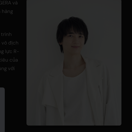
 GERA và
h hàng
trình
 vô địch
ng lực R-
tiêu của
ùng với