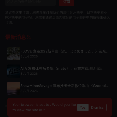
订阅
通过在这里订阅，您将直接订阅我们的流行音乐榜单、日本榜单和K-
POP榜单的电子报。您需要通过点击您收到的电子邮件中的链接来确认
订阅。
最新消息
=LOVE 宣布发行新单曲《恋、はじめました。》及东京巨蛋演唱会
8 八月 2026
AliA 发布休整后专辑《mate》，宣布东京现场演出
8 八月 2026
ShowMinorSavage 宣布推出全新數位單曲《Gradation》
8 八月 2026
Your browser is set to . Would you like
© 2026 OnlyHit. All rights reserved. - Metadata provided by
ACRCloud
Yes
Dismiss
to view the site in ?