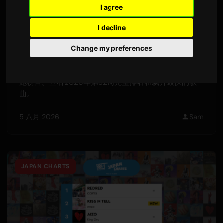
I agree
I decline
Change my preferences
本周热门40首流行歌曲 - Only Hits排行榜
本周流行歌曲Top 40榜单：ADÉLA的《Ain't In LA》领
跑榜首。查看2026年第32周完整排名和飙升最快的歌
曲。
5 八月 2026
Sam
JAPAN CHARTS