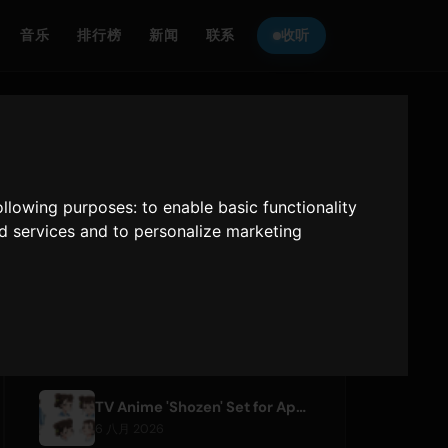
音乐
排行榜
新闻
联系
收听
收听
ONLY HITS JAPAN
following purposes:
to enable basic functionality
Only Hits Japan
nd services and to personalize marketing
播放
最新文章
TV Anime 'Shozen' Set for April 2027 Premiere on Fuji TV
6 八月 2026