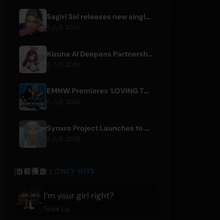
Sagiri Sol releases new single 'next to your love' after hiatus
6 八月 2026
Kizuna AI Deepens Partnership with Asobisystem Ahead of 10th Anniversary World Tour
6 八月 2026
EMNW Premieres 'LOVING TO GET US BY' Music Video on August 7
6 八月 2026
Synxro Project Launches to Create New IP from Fictional Anime Openings
6 八月 2026
当前播放：
ONLY HITS
I’m your girl right?
Tove Lo