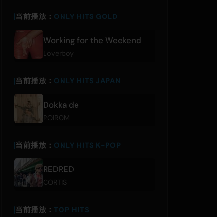
当前播放：
ONLY HITS GOLD
Working for the Weekend
Loverboy
当前播放：
ONLY HITS JAPAN
Dokka de
ROIROM
当前播放：
ONLY HITS K-POP
REDRED
CORTIS
当前播放：
TOP HITS