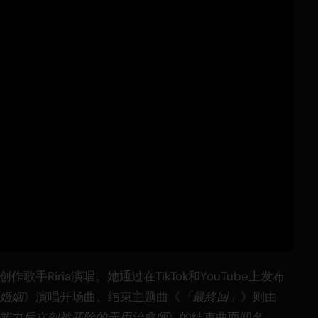
创作歌手Riria演唱。她通过在TikTok和YouTube上发布
婚姻
》演唱开场曲。结束主题曲《
「最終回」
》则由
能力后立刻被开除的无用治愈师
》的结束曲而闻名。