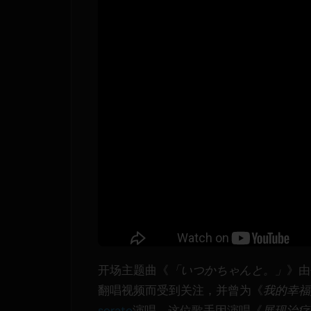
开场主题曲《
「いつかちゃんと。」
》由
翻唱视频而受到关注，并曾为《
我的幸福
sorato
演唱，这位歌手因演唱《
展现治疗