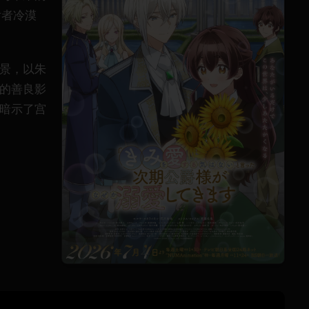
后者冷漠
景，以朱
的善良影
暗示了宫