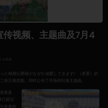
传视频、主题曲及7月4
13 次观看
った時期公爵様がなぜか溺愛してきます
》（君爱）的
二张主视觉图。同时公布了开场和结束主题曲。
的浪漫漫
销量已超过
宁与未来的