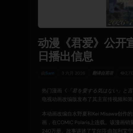
动漫《君爱》公开宣
日播出信息
由
Sam
3 六月 2026
翻译自英语
2,7
热门漫画《
「君を愛する気はない」と言
电视动画改编版发布了其主宣传视频和第
本动画改编自水野夏和Kei Misawa创作
画，在COMIC Polaris上连载。该漫画
240万册。故事讲述了艾尔莎·由加利艾