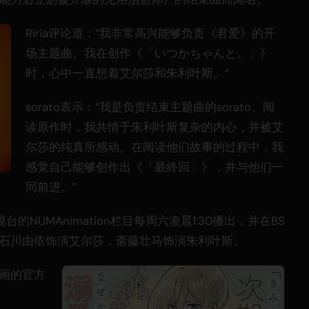
Riria评论道：“我非常高兴能够负责《君爱》的开
场主题曲。我在创作《「いつかちゃんと。」》
时，心中一直想着艾尔莎和朱利叶斯。”
sorato表示：“我是负责结束主题曲的sorato。阅
读原作时，我共情于朱利叶斯复杂的内心，并被艾
尔莎的纯真所感动。在阅读他们故事的过程中，我
感觉自己能够创作出《「最終回」》，并与他们一
同前进。”
的NUMAnimation栏目每周六凌晨1:30播出，并在BS
包括石川由依饰演艾尔莎，斋藤壮马饰演朱利叶斯。
动画的官方