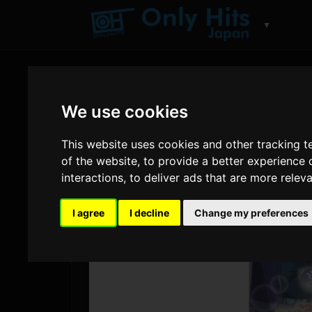
▼
We use cookies
This website uses cookies and other tracking 
of the website
,
to provide a better experience 
interactions
,
to deliver ads that are more relev
I agree
I decline
Change my preferences